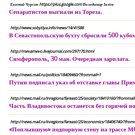
Евгений Чурсин https://plus.google.com Володимир Івлієв
Сепаратистов выгнали из Тореза.
http://www.sobytiya.info/news/14/41586
В Севастопольскую бухту сбросили 500 кубо
http://mevamevo.livejournal.com/297170.html
Симферополь, 30 мая. Очередная зарплата.
http://news.mail.ru/politics/18409460/?frommail=1
Путин подписал указ об отставке главы При
http://news.mail.ru/inregions/fareast/25/society/18410160/?frommail
Часть Владивостока останется без горячей в
http://news.mail.ru/inregions/fareast/25/economics/18406740/?from
«Поплывшую» подпорную стену на трассе М6