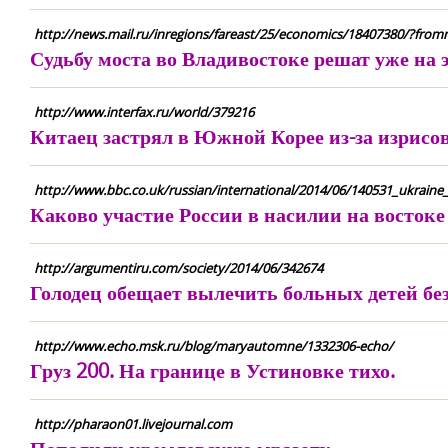
http://news.mail.ru/inregions/fareast/25/economics/18407380/?from
Судьбу моста во Владивостоке решат уже на 
http://www.interfax.ru/world/379216
Китаец застрял в Южной Корее из-за изрисо
http://www.bbc.co.uk/russian/international/2014/06/140531_ukraine_
Каково участие России в насилии на восток
http://argumentiru.com/society/2014/06/342674
Голодец обещает вылечить больных детей б
http://www.echo.msk.ru/blog/maryautomne/1332306-echo/
Груз 200. На границе в Устиновке тихо.
http://pharaon01.livejournal.com