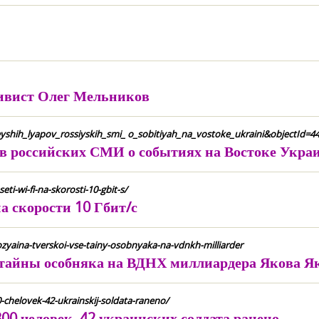
тивист Олег Мельников
eyshih_lyapov_rossiyskih_smi_ o_sobitiyah_na_vostoke_ukraini&objectId=4
в российских СМИ о событиях на Востоке Укра
-wi-fi-na-skorosti-10-gbit-s/
а скорости 10 Гбит/с
zyaina-tverskoi-vse-tainy-osobnyaka-na-vdnkh-milliarder
е тайны особняка на ВДНХ миллиардера Якова Я
0-chelovek-42-ukrainskij-soldata-raneno/
300 человек, 42 украинских солдата ранено