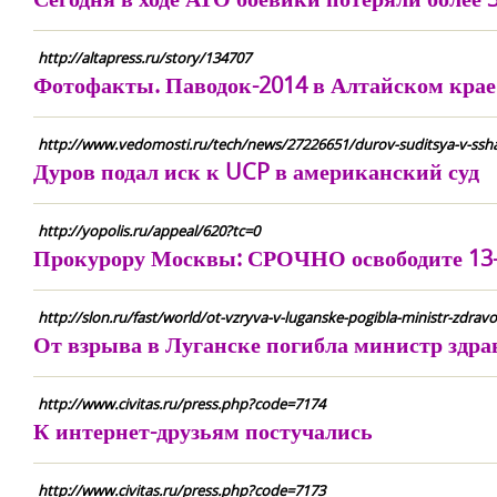
http://altapress.ru/story/134707
Фотофакты. Паводок-2014 в Алтайском крае: 
http://www.vedomosti.ru/tech/news/27226651/durov-suditsya-v-ssh
Дуров подал иск к UCP в американский суд
http://yopolis.ru/appeal/620?tc=0
Прокурору Москвы: СРОЧНО освободите 13-
http://slon.ru/fast/world/ot-vzryva-v-luganske-pogibla-ministr-zdra
От взрыва в Луганске погибла министр здр
http://www.civitas.ru/press.php?code=7174
К интернет-друзьям постучались
http://www.civitas.ru/press.php?code=7173