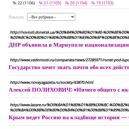
№ 22 (1106)
№ 21 (1105)
№ 20 (1104)
№ 19 (1103)
Показать
http://novosti.donetsk.ua/%D0%B4%D0%BD%D1%80-%D0%BE
%D0%BC%D0%B0%D1%80%D0%B8%D1%83%D0%BF%D0%BE%D0%B
ДНР объявила в Мариуполе национализацию
http://www.vedomosti.ru/companies/news/27285971/runet-pod-lupoj
Государство хочет знать почти обо всех дейст
http://www.novayagazeta.ru/society/63870.html
Алексей ПОЛИХОВИЧ: «Ничего общего с ик
http://www.lazare.ru/%D0%BA%D1%80%D1%8B%D0%BC-%D0%
%D0%BA%D0%BB%D0%B0%D0%B4%D0%B1%D0%B8%D1%89%D0%B
Крым ведет Россию на кладбище истории —