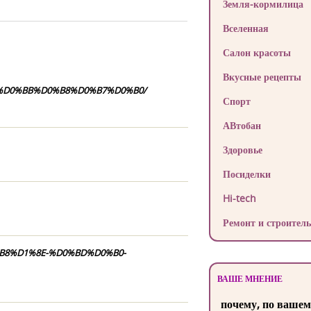
Земля-кормилица
Вселенная
Салон красоты
Вкусные рецепты
D0%BB%D0%B8%D0%B7%D0%B0/
Спорт
АВтобан
Здоровье
Посиделки
Hi-tech
Ремонт и строитель
%B8%D1%8E-%D0%BD%D0%B0-
ВАШЕ МНЕНИЕ
почему, по вашем