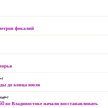
метров фекалий
морья
=1
оды до конца июля
mail=1
0 во Владивостоке начали восстанавливать