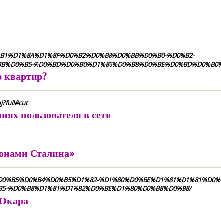
%D0%B1%D1%8A%D1%8F%D0%B2%D0%B8%D0%BB%D0%B0-%D0%B2-
B%D0%B5-%D0%BD%D0%B0%D1%86%D0%B8%D0%BE%D0%BD%D0%B0%
 квартир?
?full#cut
виях пользователя в сети
онами Сталина»
B2%D0%B5%D0%B4%D0%B5%D1%82-%D1%80%D0%BE%D1%81%D1%81%D0
5-%D0%B8%D1%81%D1%82%D0%BE%D1%80%D0%B8%D0%B8/
 Окара