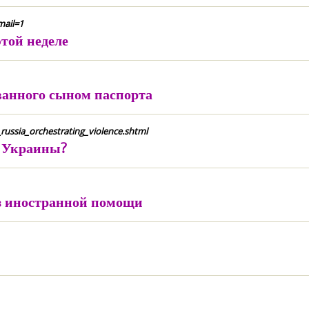
mail=1
этой неделе
ванного сыном паспорта
russia_orchestrating_violence.shtml
е Украины?
ез иностранной помощи