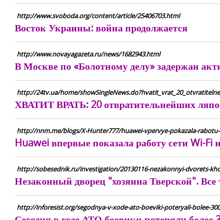
http://www.svoboda.org/content/article/25406703.html
Восток Украины: война продолжается
http://www.novayagazeta.ru/news/1682943.html
В Москве по «Болотному делу» задержан ак
http://24tv.ua/home/showSingleNews.do?hvatit_vrat_20_otvratiteln
ХВАТИТ ВРАТЬ: 20 отвратительнейших ляпо
http://nnm.me/blogs/X-Hunter777/huawei-vpervye-pokazala-rabotu-seti
Huawei впервые показала работу сети Wi-Fi н
http://sobesednik.ru/investigation/20130116-nezakonnyi-dvorets-kho
Незаконный дворец "хозяина Тверской". Вс
http://inforesist.org/segodnya-v-xode-ato-boeviki-poteryali-bolee-30
Сегодня в ходе АТО боевики потеряли более 