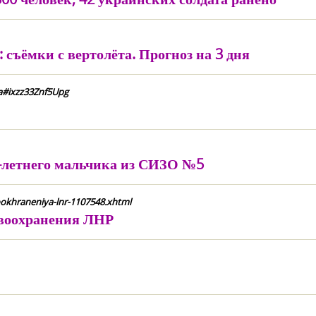
съёмки с вертолёта. Прогноз на 3 дня
a#ixzz33Znf5Upg
летнего мальчика из СИЗО №5
vookhraneniya-lnr-1107548.xhtml
авоохранения ЛНР