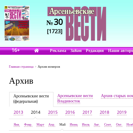
30
№
[1723]
16+
Реклама
ЗаКон
Редакция
Наши автор
Главная страница
Архив номеров
Архив
Арсеньевские вести
Архив старых но
Арсеньевские вести
Владивосток
(федеральная)
2013
2014
2015
2016
2017
2018
2019
Янв.
Февр.
Март
Апр.
Май
Июнь
Июль
Авг.
Сент.
Окт.
Ноя