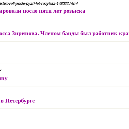
tirovali-posle-pyati-let-rozyiska-143027.html
ровали после пяти лет розыска
росса Зиринова. Членом банды был работник кра
/
ину
в Петербурге