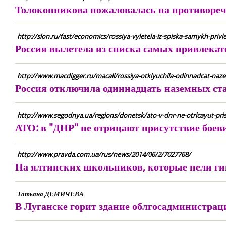
Толоконникова пожаловалась на противореч
http://slon.ru/fast/economics/rossiya-vyletela-iz-spiska-samykh-priv
Россия вылетела из списка самых привлекат
http://www.macdigger.ru/macall/rossiya-otklyuchila-odinnadcat-naze
Россия отключила одиннадцать наземных ст
http://www.segodnya.ua/regions/donetsk/ato-v-dnr-ne-otricayut-pris
АТО: в "ДНР" не отрицают присутствие боеви
http://www.pravda.com.ua/rus/news/2014/06/2/7027768/
На ялтинских школьников, которые пели ги
Татьяна ДЕМИЧЕВА
В Луганске горит здание облгосадминистрац