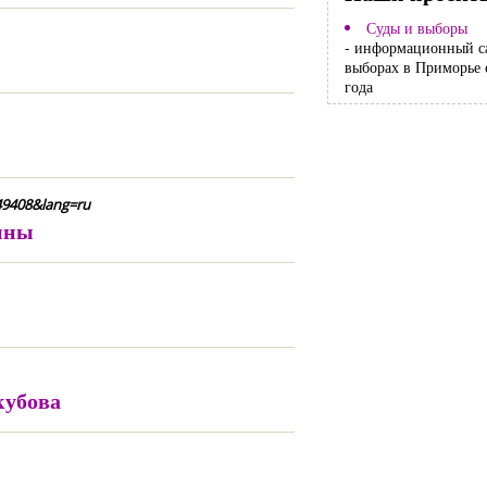
Суды и выборы
- информационный с
выборах в Приморье 
года
49408&lang=ru
ины
кубова