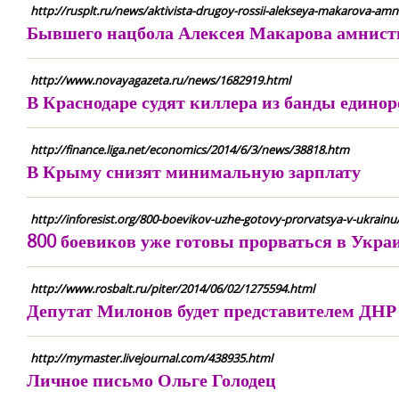
http://rusplt.ru/news/aktivista-drugoy-rossii-alekseya-makarova-amnis
Бывшего нацбола Алексея Макарова амнисти
http://www.novayagazeta.ru/news/1682919.html
В Краснодаре судят киллера из банды едино
http://finance.liga.net/economics/2014/6/3/news/38818.htm
В Крыму снизят минимальную зарплату
http://inforesist.org/800-boevikov-uzhe-gotovy-prorvatsya-v-ukrainu
800 боевиков уже готовы прорваться в Укра
http://www.rosbalt.ru/piter/2014/06/02/1275594.html
Депутат Милонов будет представителем ДНР 
http://mymaster.livejournal.com/438935.html
Личное письмо Ольге Голодец