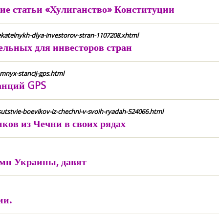
ие статьи «Хулиганство» Конституции
lekatelnykh-dlya-investorov-stran-1107208.xhtml
ельных для инвесторов стран
mnyx-stancij-gps.html
анций GPS
utstvie-boevikov-iz-chechni-v-svoih-ryadah-524066.html
ков из Чечни в своих рядах
мн Украины, давят
ии.