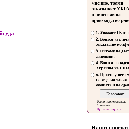
мнению, трамп
отказывает УКР
в лицензии на
производство рак
йсуда
1. Уважает Путин
2. Боится увелич
эскалацию конфл
3. Никому не дает
лицензии.
4. Боится нападе
Украины на СШ
5. Просто у него 
поведения такая:
обещать и не сдел
Всего проголосовало
1 человек
Прошлые опросы
Наши проект