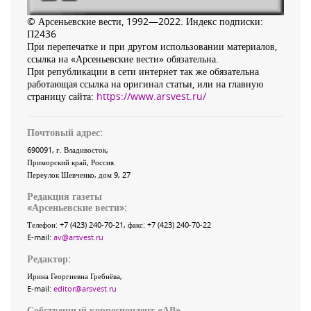
© Арсеньевские вести, 1992—2022. Индекс подписки:
П2436
При перепечатке и при другом использовании материалов,
ссылка на «Арсеньевские вести» обязательна.
При републикации в сети интернет так же обязательна
работающая ссылка на оригинал статьи, или на главную
страницу сайта:
https://www.arsvest.ru/
Почтовый адрес:
690091
, г.
Владивосток
,
Приморский край
,
Россия
.
Переулок Шевченко
, дом 9, 27
Редакция газеты
«
Арсеньевские вести
»:
Телефон:
+7 (423) 240-70-21
, факс:
+7 (423) 240-70-22
E-mail:
av@arsvest.ru
Редактор:
Ирина Георгиевна Гребнёва,
E-mail:
editor@arsvest.ru
Собственный корреспондент «АВ»