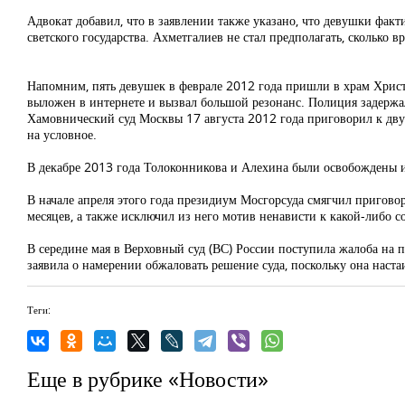
Адвокат добавил, что в заявлении также указано, что девушки фа
светского государства. Ахметгалиев не стал предполагать, сколько
Напомним, пять девушек в феврале 2012 года пришли в храм Христ
выложен в интернете и вызвал большой резонанс. Полиция задерж
Хамовнический суд Москвы 17 августа 2012 года приговорил к дву
на условное.
В декабре 2013 года Толоконникова и Алехина были освобождены и
В начале апреля этого года президиум Мосгорсуда смягчил пригово
месяцев, а также исключил из него мотив ненависти к какой-либо с
В середине мая в Верховный суд (ВС) России поступила жалоба на п
заявила о намерении обжаловать решение суда, поскольку она наста
Теги:
Еще в рубрике «Новости»