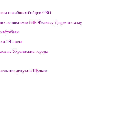
мьям погибших бойцов СВО
тник основателю ВЧК Феликсу Дзержинскому
 нефтебазы
или 24 июля
таки на Украинские города
висимого депутата Шульги