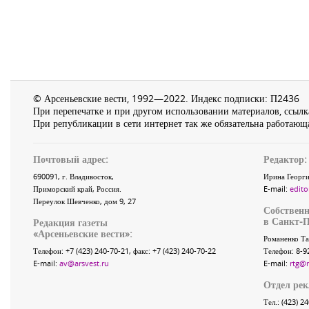
© Арсеньевские вести, 1992—2022. Индекс подписки: П2436
При перепечатке и при другом использовании материалов, ссылка
При републикации в сети интернет так же обязательна работающа
Почтовый адрес:
Редактор:
690091
, г.
Владивосток
,
Ирина Георги
Приморский край
,
Россия
.
E-mail:
edito
Переулок Шевченко
, дом 9, 27
Собственн
в Санкт-П
Редакция газеты
«
Арсеньевские вести
»:
Романенко Та
Телефон:
+7 (423) 240-70-21
, факс:
+7 (423) 240-70-22
Телефон: 8-9
E-mail:
av@arsvest.ru
E-mail:
rtg@
Отдел ре
Тел.: (423) 2