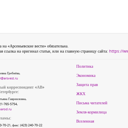
 на «Арсеньевские вести» обязательна.
я ссылка на оригинал статьи, или на главную страницу сайта:
https://w
Политика
евна Гребнёва,
Экономика
r@arsvest.ru
Защита прав
ый корреспондент «АВ»
етербурге:
ЖКХ
тьяна Гаврииловна,
Письма читателей
21-765-5754,
narod.ru
Земля-кормилица
кламы:
Вселенная
40-70-21, факс: (423) 240-70-22