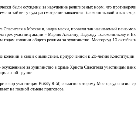
ктически были осуждены за нарушение религиозных норм, что противореч
 времени займет у суда рассмотрение заявления Толоконниковой и как ско
а Спасителя в Москве и, надев маски, провели так называемый панк-мо
ала трех участниц акции – Марию Алехину, Надежду Толоконникову и Ек
м годам колонии общего режима за хулиганство. Мосгорсуд 10 октября 
з колоний в связи с амнистией, приуроченной к 20-летию Конституции 
р осужденным за хулиганство в храме Христа Спасителя участницам панк-
оциальной группе.
риговор участницам Pussy Riot, согласно которому Мосгорсуд снизил ср
ивает на полной отмене приговора.