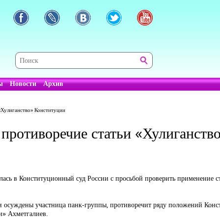
ы
Новости
Архив
«Хулиганство» Конституции
 противоречие статьи «Хулиганств
ась в Конституционный суд России с просьбой проверить применение с
и осуждены участница панк-группы, противоречит ряду положений Констит
и» Ахметгалиев.