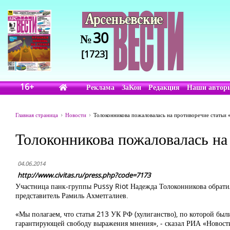
30
№
[1723]
16+
Реклама
ЗаКон
Редакция
Наши автор
Главная страница
Новости
Толоконникова пожаловалась на противоречие статьи 
Толоконникова пожаловалась на
04.06.2014
http://www.civitas.ru/press.php?code=7173
Участница панк-группы Pussy Riot Надежда Толоконникова обратил
представитель Рамиль Ахметгалиев.
«Мы полагаем, что статья 213 УК РФ (хулиганство), по которой был
гарантирующей свободу выражения мнения», - сказал РИА «Новост