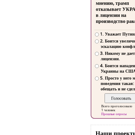
мнению, трамп
отказывает УКР
в лицензии на
производство рак
1. Уважает Путин
2. Боится увелич
эскалацию конфл
3. Никому не дает
лицензии.
4. Боится нападе
Украины на СШ
5. Просто у него 
поведения такая:
обещать и не сдел
Всего проголосовало
1 человек
Прошлые опросы
Наши проект