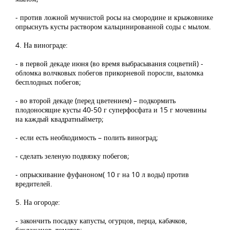
- против ложной мучнистой росы на смородине и крыжовнике
опрыснуть кусты раствором кальцинированной соды с мылом.
4. На винограде:
- в первой декаде июня (во время выбрасывания соцветий) -
обломка волчковых побегов прикорневой поросли, выломка
бесплодных побегов;
- во второй декаде (перед цветением) – подкормить
плодоносящие кусты 40-50 г суперфосфата и 15 г мочевины
на каждый квадратныйметр;
- если есть необходимость – полить виноград;
- сделать зеленую подвязку побегов;
- опрыскивание фуфаноном( 10 г на 10 л воды) против
вредителей.
5. На огороде:
- закончить посадку капусты, огурцов, перца, кабачков,
баклажанов, томатов;