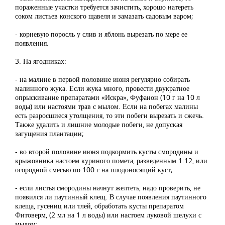
пораженные участки требуется зачистить, хорошо натереть
соком листьев конского щавеля и замазать садовым варом;
- корневую поросль у слив и яблонь вырезать по мере ее
появления.
3. На ягодниках:
- на малине в первой половине июня регулярно собирать
малинного жука. Если жука много, провести двукратное
опрыскивание препаратами «Искра», Фуфанон (10 г на 10 л
воды) или настоями трав с мылом. Если на побегах малины
есть разросшиеся утолщения, то эти побеги вырезать и сжечь.
Также удалить и лишние молодые побеги, не допуская
загущения плантации;
- во второй половине июня подкормить кусты смородины и
крыжовника настоем куриного помета, разведенным 1:12, или
огородной смесью по 100 г на плодоносящий куст;
- если листья смородины начнут желтеть, надо проверить, не
появился ли паутинный клещ. В случае появления паутинного
клеща, гусениц или тлей, обработать кусты препаратом
Фитоверм, (2 мл на 1 л воды) или настоем луковой шелухи с
мылом;