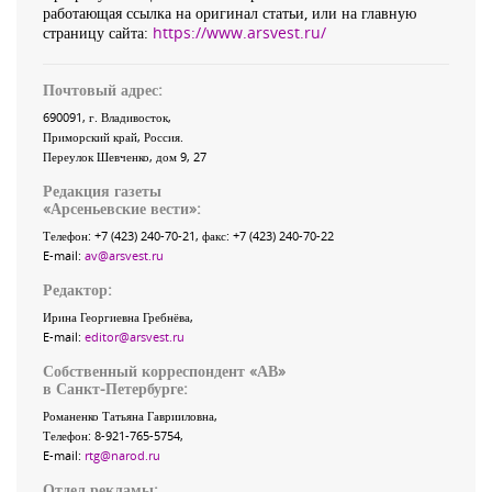
работающая ссылка на оригинал статьи, или на главную
страницу сайта:
https://www.arsvest.ru/
Почтовый адрес:
690091
, г.
Владивосток
,
Приморский край
,
Россия
.
Переулок Шевченко
, дом 9, 27
Редакция газеты
«
Арсеньевские вести
»:
Телефон:
+7 (423) 240-70-21
, факс:
+7 (423) 240-70-22
E-mail:
av@arsvest.ru
Редактор:
Ирина Георгиевна Гребнёва,
E-mail:
editor@arsvest.ru
Собственный корреспондент «АВ»
в Санкт-Петербурге:
Романенко Татьяна Гаврииловна,
Телефон: 8-921-765-5754,
E-mail:
rtg@narod.ru
Отдел рекламы: