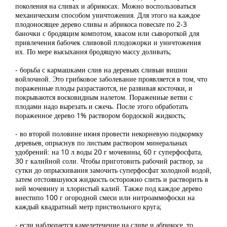
поколения на сливах и абрикосах. Можно воспользоваться
механическим способом уничтожения. Для этого на каждое
плодоносящее дерево сливы и абрикоса повесьте по 2-3
баночки с бродящим компотом, квасом или сывороткой для
привлечения бабочек сливовой плодожорки и уничтожения
их. По мере высыхания бродящую массу доливать;
- борьба с кармашками слив на деревьях сливыи вишни
войлочной. Это грибковое заболевание проявляется в том, что
пораженные плоды разрастаются, не развивая косточки, и
покрываются восковидным налетом. Пораженные ветви с
плодами надо вырезать и сжечь. После этого обработать
пораженное дерево 1% раствором бордоской жидкость;
- во второй половине июня провести некорневую подкормку
деревьев, опрыснув по листьям раствором минеральных
удобрений: на 10 л воды 20 г мочевины, 60 г суперфосфата,
30 г калийной соли. Чтобы приготовить рабочий раствор, за
сутки до опрыскивания замочить суперфосфат холодной водой,
затем отстоявшуюся жидкость осторожно слить и растворить в
ней мочевину и хлористый калий. Также под каждое дерево
внестипо 100 г огородной смеси или нитроаммофоски на
каждый квадратный метр приствольного круга;
- если наблюдается камедетечение на сливе и абрикосе, то