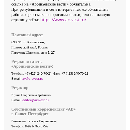
ссылка на «Арсеньевские вести» обязательна.
При републикации в сети интернет так же обязательна
работающая ссылка на оригинал статьи, или на главную
страницу сайта:
https://www.arsvest.ru/
Почтовый адрес:
690091
, г.
Владивосток
,
Приморский край
,
Россия
.
Переулок Шевченко
, дом 9, 27
Редакция газеты
«
Арсеньевские вести
»:
Телефон:
+7 (423) 240-70-21
, факс:
+7 (423) 240-70-22
E-mail:
av@arsvest.ru
Редактор:
Ирина Георгиевна Гребнёва,
E-mail:
editor@arsvest.ru
Собственный корреспондент «АВ»
в Санкт-Петербурге:
Романенко Татьяна Гаврииловна,
Телефон: 8-921-765-5754,