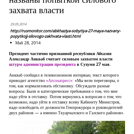
захвата власти
29.05.2014
http://rusmonitor.com/abkhaziya-sobytiya-27-maya-nazvany-
popytkojj-silovogo-zakhvata-vlasti.html
Май 28, 2014
Президент частично признанной республики Абхазия
Александр Анкваб считает силовым захватом власти
штурм администрации президента
в Сухуми 27 мая.
Анкваб сообщил в телевизионном интервью, текст которого
приводит агентство
«Апсныпресс»
: «Мы вели переговоры, о
том, как нормализовать обстановку. Обсуждали разные
вопросы. Были и категорические требования о том, что мне
надо уйти в отставку. Потом вернулись к вопросам о том, что
возможно, надо уйти в отставку всему Кабинету Министров,
надо освободить от должности Генпрокурора и руководителей
двух районов — а именно Ткуарчалского и Галского районов».