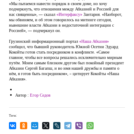
«Мы пытаемся навести порядок в своем доме, но хочу
подчеркнуть, что отношения между Абхазией и Россией для
нас священны», — сказал
«Интерфаксу»
Зантария. «Наоборот,
мы обвиняем, и об этом говорилось на митинге сегодня,
нынешние власти Абхазии в недостаточной интеграции с
Россией», — подчеркнул он.
Грузинский информационный портал
«Наша Абхазия»
сообщил, что бывший руководитель Южной Осетии Эдуард
Кокойты готов стать посредником в конфликте. «Самое
главное, чтобы все вопросы решались исключительно мирным
путём. Моим самым близким другом был покойный президент
Абхазии Сергей Багапш, и во имя нашей дружбы и памяти о
нём, я готов быть посредником», – цитирует Кокойты «Наша
Абхазия».
Автор :
Егор Седов
Теги: