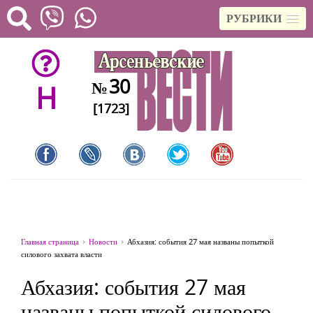
РУБРИКИ
30
№
H
[1723]
Главная страница
Новости
Абхазия: события 27 мая названы попыткой
силового захвата власти
Абхазия: события 27 мая
названы попыткой силового