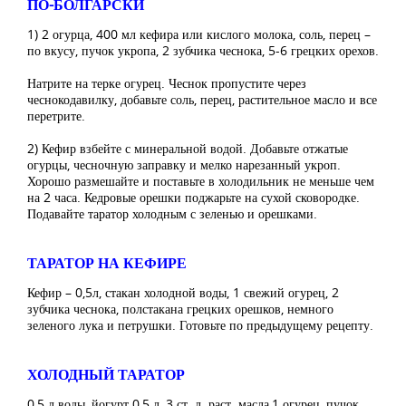
ПО-БОЛГАРСКИ
1) 2 огурца, 400 мл кефира или кислого молока, соль, перец –
по вкусу, пучок укропа, 2 зубчика чеснока, 5-6 грецких орехов.
Натрите на терке огурец. Чеснок пропустите через
чеснокодавилку, добавьте соль, перец, растительное масло и все
перетрите.
2) Кефир взбейте с минеральной водой. Добавьте отжатые
огурцы, чесночную заправку и мелко нарезанный укроп.
Хорошо размешайте и поставьте в холодильник не меньше чем
на 2 часа. Кедровые орешки поджарьте на сухой сковородке.
Подавайте таратор холодным с зеленью и орешками.
ТАРАТОР НА КЕФИРЕ
Кефир – 0,5л, стакан холодной воды, 1 свежий огурец, 2
зубчика чеснока, полстакана грецких орешков, немного
зеленого лука и петрушки. Готовьте по предыдущему рецепту.
ХОЛОДНЫЙ ТАРАТОР
0,5 л воды, йогурт 0,5 л, 3 ст. л. раст. масла,1 огурец, пучок