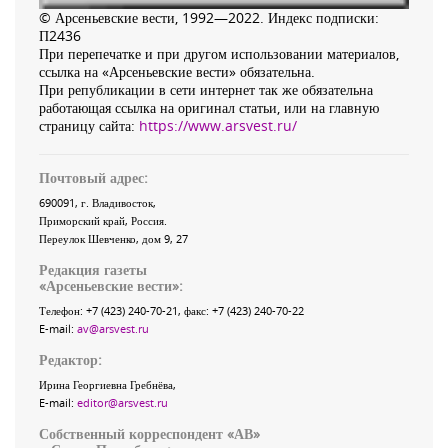
© Арсеньевские вести, 1992—2022. Индекс подписки:
П2436
При перепечатке и при другом использовании материалов,
ссылка на «Арсеньевские вести» обязательна.
При републикации в сети интернет так же обязательна
работающая ссылка на оригинал статьи, или на главную
страницу сайта:
https://www.arsvest.ru/
Почтовый адрес:
690091
, г.
Владивосток
,
Приморский край
,
Россия
.
Переулок Шевченко
, дом 9, 27
Редакция газеты
«
Арсеньевские вести
»:
Телефон:
+7 (423) 240-70-21
, факс:
+7 (423) 240-70-22
E-mail:
av@arsvest.ru
Редактор:
Ирина Георгиевна Гребнёва,
E-mail:
editor@arsvest.ru
Собственный корреспондент «АВ»