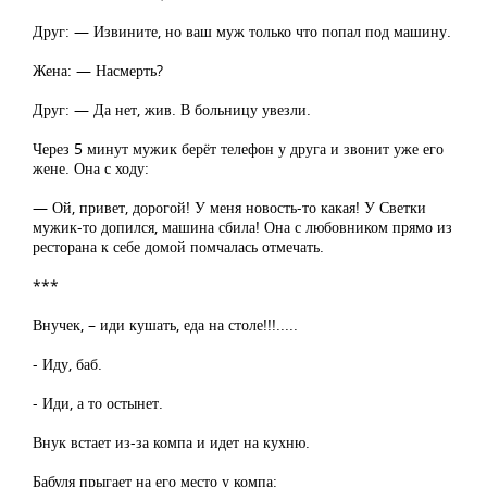
Друг: — Извините, но ваш муж только что попал под машину.
Жена: — Насмерть?
Друг: — Да нет, жив. В больницу увезли.
Через 5 минут мужик берёт телефон у друга и звонит уже его
жене. Она с ходу:
— Ой, привет, дорогой! У меня новость-то какая! У Светки
мужик-то допился, машина сбила! Она с любовником прямо из
ресторана к себе домой помчалась отмечать.
***
Внучек, – иди кушать, еда на столе!!!.....
- Иду, баб.
- Иди, а то остынет.
Внук встает из-за компа и идет на кухню.
Бабуля прыгает на его место у компа: