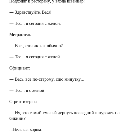
Подходят к ресторану, у входа швейцар:
— Здравствуйте, Вася!
— Тсс... я сегодня с женой.
Метрдотель:
— Вась, столик как обычно?
— Тсс... я сегодня с женой.
Официант:
— Вась, все по-старому, сию минутку...
— Тсс... я с женой.
Стриптизерша:
— Ну, кто самый смелый дернуть последний шнурочек на
бикини?
...Весь зал хором: