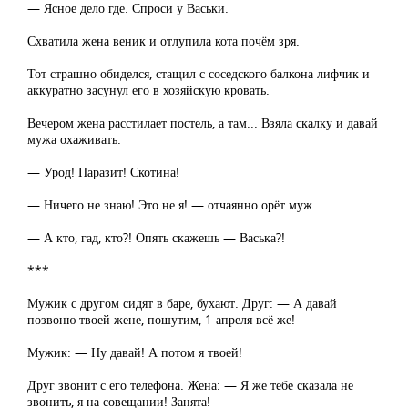
— Ясное дело где. Спроси у Васьки.
Схватила жена веник и отлупила кота почём зря.
Тот страшно обиделся, стащил с соседского балкона лифчик и
аккуратно засунул его в хозяйскую кровать.
Вечером жена расстилает постель, а там... Взяла скалку и давай
мужа охаживать:
— Урод! Паразит! Скотина!
— Ничего не знаю! Это не я! — отчаянно орёт муж.
— А кто, гад, кто?! Опять скажешь — Васька?!
***
Мужик с другом сидят в баре, бухают. Друг: — А давай
позвоню твоей жене, пошутим, 1 апреля всё же!
Мужик: — Ну давай! А потом я твоей!
Друг звонит с его телефона. Жена: — Я же тебе сказала не
звонить, я на совещании! Занята!