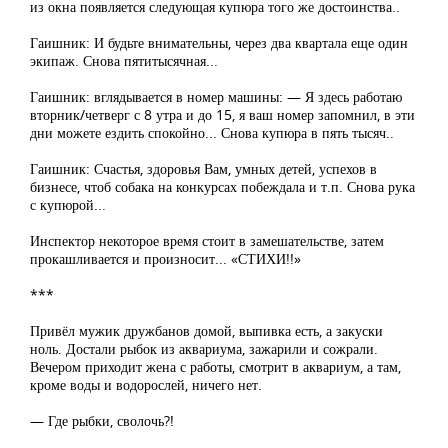
из окна появляется следующая купюра того же достоинства..
Гаишник: И будьте внимательны, через два квартала еще один
экипаж. Снова пятитысячная...
Гаишник: вглядывается в номер машины: — Я здесь работаю
вторник/четверг с 8 утра и до 15, я ваш номер запомнил, в эти
дни можете ездить спокойно... Снова купюра в пять тысяч..
Гаишник: Счастья, здоровья Вам, умных детей, успехов в
бизнесе, чтоб собака на конкурсах побеждала и т.п. Снова рука
с купюрой...
Инспектор некоторое время стоит в замешательстве, затем
прокашливается и произносит... «СТИХИ!!»
***
Привёл мужик дружбанов домой, выпивка есть, а закуски
ноль. Достали рыбок из аквариума, зажарили и сожрали.
Вечером приходит жена с работы, смотрит в аквариум, а там,
кроме воды и водорослей, ничего нет.
— Где рыбки, сволочь?!