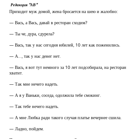
Редакция "АВ"
Приходит муж домой, жена бросается на шею и жалобно:
— Вась, а Вась, давай в ресторан сходим?
— Ты че, дура, сдурела?
— Вась, так у нас сегодня юбилей, 10 лет как поженились.
— А..., так у нас денег нет.
— Вась, я вот тут немного за 10 лет подсобирала, на ресторан
хватит.
— Так мне нечего надеть.
— А я у Ваньки, соседа, одолжила тебе смокинг.
— Так тебе нечего надеть.
— А мне Любка ради такого случая платье вечернее сшила.
— Ладно, пойдем.