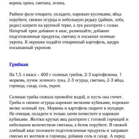
корень хрена, сметана, зелень.
Рыбное филе отварите, охладите, нарежьте кусочками, яйца
порубите, свежие огурцы и небольшую редьку (дайкон, лоба,
редис) натрите на крупной терке, а лук разотрите с солью.
Натертый хрен добавьте в квас, размешайте, добавьте
подготовленные продукты, сметану и посыпьте зеленью
укропа. К окрошке подайте отваренный картофель, щедро
посыпанный укропом.
Грибная
На 1,5 л кваса – 400 г соленых грибов, 2-3 картофелины. 1
морковь, пучок зеленого лука, 2-3 огурца, сметана, 2-3 яйца,
горчица, сахар, соль, укроп.
Соленые грибы сначала промойте водой, и пусть она стечет.
Грибы и свежие огурцы нарежьте мелкими кубиками, порежьте
мелко зеленый лук. Морковь и картофель сварите в мундире.
Не очищая, охладите и только затем почистите и нарежьте
кубиками. Желтки крутых яиц разотрите с готовой горчицей и
небольшим количеством сметаны, а белок порубите. В свежий
хлебный квас положите подготовленные продукты и заправьте
смесью из желтков и горчицы, добавив соль и сахар. А перед