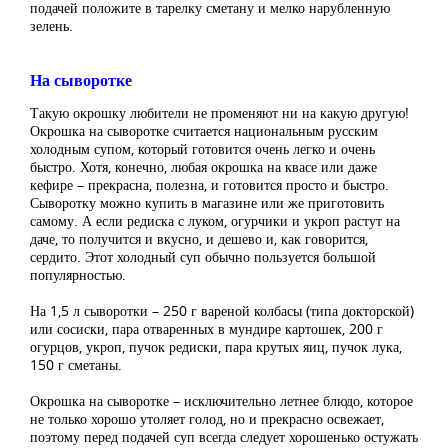
подачей положите в тарелку сметану и мелко нарубленную
зелень.
На сыворотке
Такую окрошку любители не променяют ни на какую другую!
Окрошка на сыворотке считается национальным русским
холодным супом, который готовится очень легко и очень
быстро. Хотя, конечно, любая окрошка на квасе или даже
кефире – прекрасна, полезна, и готовится просто и быстро.
Сыворотку можно купить в магазине или же приготовить
самому. А если редиска с луком, огурчики и укроп растут на
даче, то получится и вкусно, и дешево и, как говорится,
сердито. Этот холодный суп обычно пользуется большой
популярностью.
На 1,5 л сыворотки – 250 г вареной колбасы (типа докторской)
или сосиски, пара отваренных в мундире картошек, 200 г
огурцов, укроп, пучок редиски, пара крутых яиц, пучок лука,
150 г сметаны.
Окрошка на сыворотке – исключительно летнее блюдо, которое
не только хорошо утоляет голод, но и прекрасно освежает,
поэтому перед подачей суп всегда следует хорошенько остужать