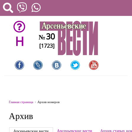
30
№
H
[1723]
Главная страница
Архив номеров
Архив
Арсеньевские вести
Архив старых но
Арсеньевские вести