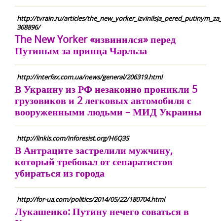
http://tvrain.ru/articles/the_new_yorker_izvinilsja_pered_putinym_za_
368896/
The New Yorker «извинился» перед
Путиным за принца Чарльза
http://interfax.com.ua/news/general/206319.html
В Украину из РФ незаконно проникли 5
грузовиков и 2 легковых автомобиля с
вооруженными людьми – МИД Украины
http://linkis.com/inforesist.org/H6Q3S
В Антраците застрелили мужчину,
который требовал от сепаратистов
убираться из города
http://for-ua.com/politics/2014/05/22/180704.html
Лукашенко: Путину нечего соваться в