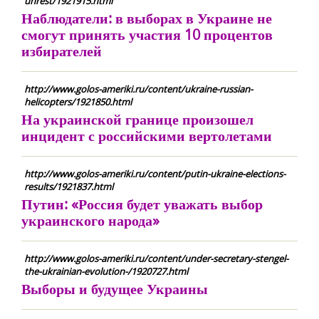
unrest/1921915.html
Наблюдатели: в выборах в Украине не
смогут принять участия 10 процентов
избирателей
http://www.golos-ameriki.ru/content/ukraine-russian-
helicopters/1921850.html
На украинской границе произошел
инцидент с российскими вертолетами
http://www.golos-ameriki.ru/content/putin-ukraine-elections-
results/1921837.html
Путин: «Россия будет уважать выбор
украинского народа»
http://www.golos-ameriki.ru/content/under-secretary-stengel-
the-ukrainian-evolution-/1920727.html
Выборы и будущее Украины