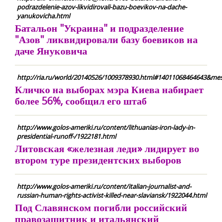
podrazdelenie-azov-likvidirovali-bazu-boevikov-na-dache-
yanukovicha.html
Батальон "Украина" и подразделение
"Азов" ликвидировали базу боевиков на
даче Януковича
http://ria.ru/world/20140526/1009378930.html#14011068464643&mess
Кличко на выборах мэра Киева набирает
более 56%, сообщил его штаб
http://www.golos-ameriki.ru/content/lithuanias-iron-lady-in-
presidential-runoff-/1922181.html
Литовская «железная леди» лидирует во
втором туре президентских выборов
http://www.golos-ameriki.ru/content/italian-journalist-and-
russian-human-rights-activist-killed-near-slaviansk/1922044.html
Под Славянском погибли российский
правозащитник и итальянский