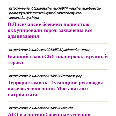
http://v-variant.lg.ua/lisichansk/76977-v-lisichanske-boeviki-
polnostyu-okkupirovali-gorod-zahvacheny-vse-
adminzdaniya.html
В Лисичанске боевики полностью
оккупировали город: захвачены все
админздания
http://crime.in.ua/news/20140526/yakimenko-terror
Бывший глава СБУ планировал крупный
теракт
http://crime.in.ua/news/20140526/terrorist-pop
Террористами на Луганщине руководил
казачок-священник Московского
патриархата
http://crime.in.ua/news/20140526/ato-die
АТО в действии: военные успешно