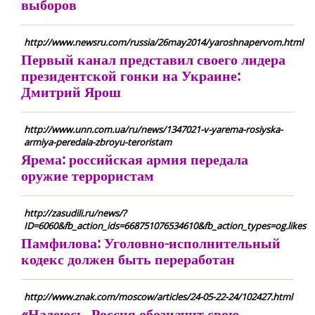
выборов
http://www.newsru.com/russia/26may2014/yaroshnapervom.html
Первый канал представил своего лидера
президентской гонки на Украине:
Дмитрий Ярош
http://www.unn.com.ua/ru/news/1347021-v-yarema-rosiyska-
armiya-peredala-zbroyu-teroristam
Ярема: российская армия передала
оружие террористам
http://zasudili.ru/news/?
ID=6060&fb_action_ids=668751076534610&fb_action_types=og.likes
Памфилова: Уголовно-исполнительный
кодекс должен быть переработан
http://www.znak.com/moscow/articles/24-05-22-24/102427.html
«Надеюсь, Россия обозначит свою