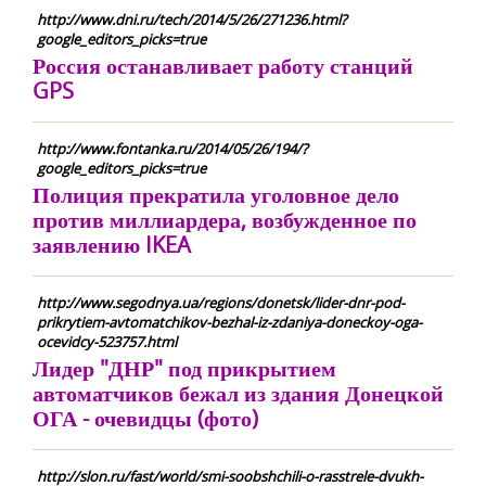
http://www.dni.ru/tech/2014/5/26/271236.html?
google_editors_picks=true
Россия останавливает работу станций
GPS
http://www.fontanka.ru/2014/05/26/194/?
google_editors_picks=true
Полиция прекратила уголовное дело
против миллиардера, возбужденное по
заявлению IKEA
http://www.segodnya.ua/regions/donetsk/lider-dnr-pod-
prikrytiem-avtomatchikov-bezhal-iz-zdaniya-doneckoy-oga-
ocevidcy-523757.html
Лидер "ДНР" под прикрытием
автоматчиков бежал из здания Донецкой
ОГА - очевидцы (фото)
http://slon.ru/fast/world/smi-soobshchili-o-rasstrele-dvukh-