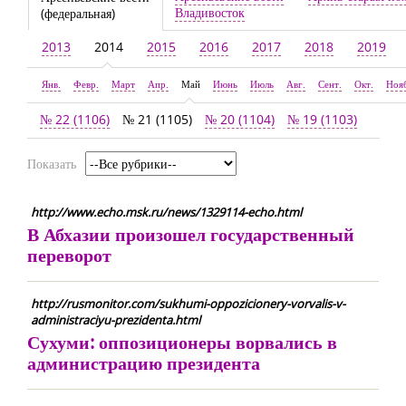
Владивосток
(федеральная)
2013
2014
2015
2016
2017
2018
2019
Янв.
Февр.
Март
Апр.
Май
Июнь
Июль
Авг.
Сент.
Окт.
Ноя
№ 22 (1106)
№ 21 (1105)
№ 20 (1104)
№ 19 (1103)
Показать
http://www.echo.msk.ru/news/1329114-echo.html
В Абхазии произошел государственный
переворот
http://rusmonitor.com/sukhumi-oppozicionery-vorvalis-v-
administraciyu-prezidenta.html
Сухуми: оппозиционеры ворвались в
администрацию президента