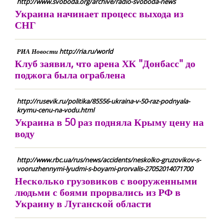
http://www.svoboda.org/archive/radio-svoboda-news
Украина начинает процесс выхода из
СНГ
РИА Новости http://ria.ru/world
Клуб заявил, что арена ХК "Донбасс" до
поджога была ограблена
http://rusevik.ru/politika/85556-ukraina-v-50-raz-podnyala-
krymu-cenu-na-vodu.html
Украина в 50 раз подняла Крыму цену на
воду
http://www.rbc.ua/rus/news/accidents/neskolko-gruzovikov-s-
vooruzhennymi-lyudmi-s-boyami-prorvalis-27052014071700
Несколько грузовиков с вооруженными
людьми с боями прорвались из РФ в
Украину в Луганской области