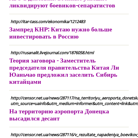
ликвидируют боевиков-сепаратистов
http://itar-tass.com/ekonomika/1212483
Зампред КНР: Китаю нужно больше
инвестировать в Россию
http://rusanalit.livejournal.com/1876058.html
Теория заговора - Заместитель
председателя правительства Китая Ли
Юаньчао предложил заселить Сибирь
китайцами
http://censor.net.ua/news/287117/na_territoriyu_aeroporta_donetsk
utm_source=uainfo&utm_medium=informer&utm_content=link&utm
На территорию аэропорта Донецка
высадился десант
http://censor.net.ua/news/287116/v_rezultate_napadeniya_boevik