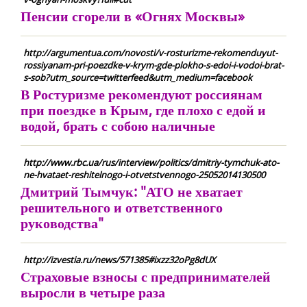
Пенсии сгорели в «Огнях Москвы»
http://argumentua.com/novosti/v-rosturizme-rekomenduyut-
rossiyanam-pri-poezdke-v-krym-gde-plokho-s-edoi-i-vodoi-brat-
s-sob?utm_source=twitterfeed&utm_medium=facebook
В Ростуризме рекомендуют россиянам
при поездке в Крым, где плохо с едой и
водой, брать с собою наличные
http://www.rbc.ua/rus/interview/politics/dmitriy-tymchuk-ato-
ne-hvataet-reshitelnogo-i-otvetstvennogo-25052014130500
Дмитрий Тымчук: "АТО не хватает
решительного и ответственного
руководства"
http://izvestia.ru/news/571385#ixzz32oPg8dUX
Страховые взносы с предпринимателей
выросли в четыре раза