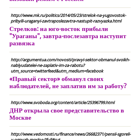
http://www.mk.ru/politics/2014/05/23/strelok-na-yugovostok-
pribyili-uraganyi-zavtraposlezavtra-nastupit-razvyazka.html
Стрелков: на юго-восток прибыли
"Ураганы", завтра-послезавтра наступит
развязка
http://argumentua.com/novosti/pravyi-sektor-obmanul-svoikh-
nablyudatelei-ne-zaplativ-im-za-rabotu?
utm_source=twitterfeed&utm_medium=facebook
«Правый сектор» обманул своих
наблюдателей, не заплатив им за работу?
http://www.svoboda.org/content/article/25396799.html
ДНР открыла свое представительство в
Москве
http://www.vedomosti.ru/finance/news/26682371/pensii-sgoreli-
v-ognyah-moskvy?full#cut