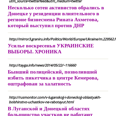
utm_source=twitterfeed&utm_medium=twitter
Несколько сотен активистов обрались в
Донецке у резиденции влиятельного в
регионе бизнесмена Рината Ахметова,
который выступил против ДНР
http://mirror3.graniru.info/Politics/World/Europe/Ukraine/m.229562.
Усилье воскресенья УКРАИНСКИЕ
ВЫБОРЫ. ХРОНИКА
http://tayga.info/news/2014/05/22/~116660
Бывший полицейский, позволивший
избить пикетчика в центре Кемерова,
оштрафован за халатность
http://rusmonitor.com/v-luganskojj-i-doneckojj-oblastyakh-
bolshinstvo-uchastkov-ne-rabotayut.html
В Луганской и Донецкой областях
большинство участков не работают