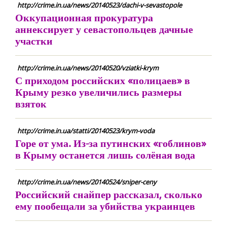
http://crime.in.ua/news/20140523/dachi-v-sevastopole
Оккупационная прокуратура
аннексирует у севастопольцев дачные
участки
http://crime.in.ua/news/20140520/vziatki-krym
С приходом российских «полицаев» в
Крыму резко увеличились размеры
взяток
http://crime.in.ua/statti/20140523/krym-voda
Горе от ума. Из-за путинских «гоблинов»
в Крыму останется лишь солёная вода
http://crime.in.ua/news/20140524/sniper-ceny
Российский снайпер рассказал, сколько
ему пообещали за убийства украинцев