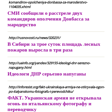
komandirov-opolcheniya-donbassa-za-maroderstvo-
1104035.xhtml
СМИ сообщили о расстреле двух
командиров ополчения Донбасса за
мародерство
http://rusnovosti.ru/news/320231/
В Сибири за трое суток площадь лесных
пожаров выросла в три раза
http://uainfo.org/yandex/329155-ideologi-dnr-serezno-
napugany.html
Идеологи ДНР серьезно напуганы
http://inforesist.org/fakt-ukrainskaya-armiya-ne-otkryvala-ogon-
po-italyanskomu-fotografu-i-perevodchiku/
ФАКТ. Украинская армия не открывала
огонь по итальянскому фотографу и
переводчику