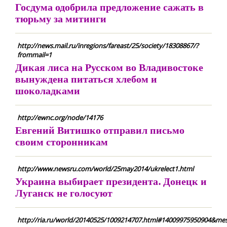
Госдума одобрила предложение сажать в
тюрьму за митинги
http://news.mail.ru/inregions/fareast/25/society/18308867/?
frommail=1
Дикая лиса на Русском во Владивостоке
вынуждена питаться хлебом и
шоколадками
http://ewnc.org/node/14176
Евгений Витишко отправил письмо
своим сторонникам
http://www.newsru.com/world/25may2014/ukrelect1.html
Украина выбирает президента. Донецк и
Луганск не голосуют
http://ria.ru/world/20140525/1009214707.html#14009975950904&mes