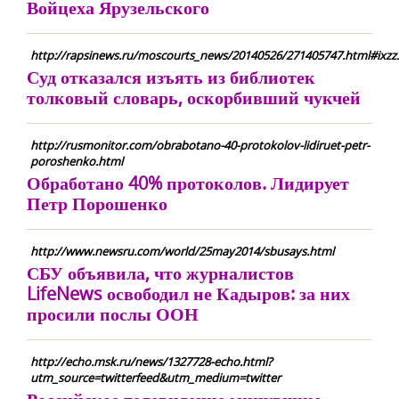
Войцеха Ярузельского
http://rapsinews.ru/moscourts_news/20140526/271405747.html#ixz
Суд отказался изъять из библиотек
толковый словарь, оскорбивший чукчей
http://rusmonitor.com/obrabotano-40-protokolov-lidiruet-petr-
poroshenko.html
Обработано 40% протоколов. Лидирует
Петр Порошенко
http://www.newsru.com/world/25may2014/sbusays.html
СБУ объявила, что журналистов
LifeNews освободил не Кадыров: за них
просили послы ООН
http://echo.msk.ru/news/1327728-echo.html?
utm_source=twitterfeed&utm_medium=twitter