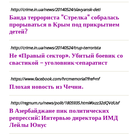
http://crime.in.ua/news/20140524/slavyansk-deti
Банда террориста "Стрелка" собралась
прорываться в Крым под прикрытием
детей?
http://crime.in.ua/news/20140524/trup-terrorista
Не «Правый сектор». Убитый боевик со
свастикой – уголовник-сепаратист
https://www.facebook.com/hrcmemorial?fref=nf
Плохая новость из Чечни.
http://regnum.ru/news/polit/1805935.html#ixzz32dQVdUsf
В Азербайджане пик политических
репрессий: Интервью директора ИМД
Лейлы Юнус