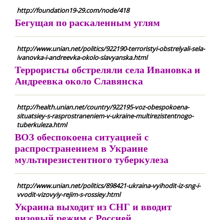
http://foundation19-29.com/node/418
Бегущая по раскаленным углям
http://www.unian.net/politics/922190-terroristyi-obstrelyali-sela-
ivanovka-i-andreevka-okolo-slavyanska.html
Террористы обстреляли села Ивановка и
Андреевка около Славянска
http://health.unian.net/country/922195-voz-obespokoena-
situatsiey-s-rasprostraneniem-v-ukraine-multirezistentnogo-
tuberkuleza.html
ВОЗ обеспокоена ситуацией с
распространением в Украине
мультирезистентного туберкулеза
http://www.unian.net/politics/898421-ukraina-vyihodit-iz-sng-i-
vvodit-vizovyiy-rejim-s-rossiey.html
Украина выходит из СНГ и вводит
визовый режим с Россией