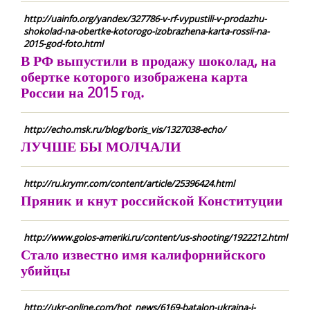
http://uainfo.org/yandex/327786-v-rf-vypustili-v-prodazhu-
shokolad-na-obertke-kotorogo-izobrazhena-karta-rossii-na-
2015-god-foto.html
В РФ выпустили в продажу шоколад, на
обертке которого изображена карта
России на 2015 год.
http://echo.msk.ru/blog/boris_vis/1327038-echo/
ЛУЧШЕ БЫ МОЛЧАЛИ
http://ru.krymr.com/content/article/25396424.html
Пряник и кнут российской Конституции
http://www.golos-ameriki.ru/content/us-shooting/1922212.html
Стало известно имя калифорнийского
убийцы
http://ukr-online.com/hot_news/6169-batalon-ukraina-i-