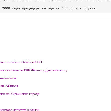
мьям погибших бойцов СВО
тник основателю ВЧК Феликсу Дзержинскому
 нефтебазы
или 24 июля
таки на Украинские города
висимого депутата Шульги