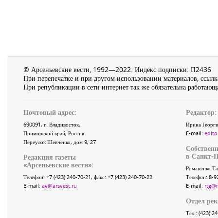
© Арсеньевские вести, 1992—2022. Индекс подписки: П2436
При перепечатке и при другом использовании материалов, ссылка
При републикации в сети интернет так же обязательна работающа
Почтовый адрес:
Редактор:
690091
, г.
Владивосток
,
Ирина Георги
Приморский край
,
Россия
.
E-mail:
edito
Переулок Шевченко
, дом 9, 27
Собственн
в Санкт-П
Редакция газеты
«
Арсеньевские вести
»:
Романенко Та
Телефон:
+7 (423) 240-70-21
, факс:
+7 (423) 240-70-22
Телефон: 8-9
E-mail:
av@arsvest.ru
E-mail:
rtg@
Отдел ре
Тел.: (423) 2