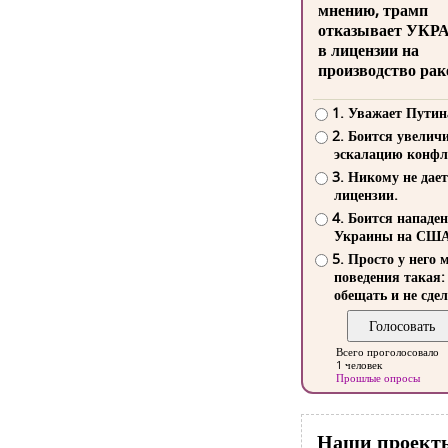
мнению, трамп
отказывает УКР
в лицензии на
производство рак
1. Уважает Путин
2. Боится увелич
эскалацию конфл
3. Никому не дает
лицензии.
4. Боится нападе
Украины на СШ
5. Просто у него 
поведения такая:
обещать и не сдел
Всего проголосовало
1 человек
Прошлые опросы
Наши проект