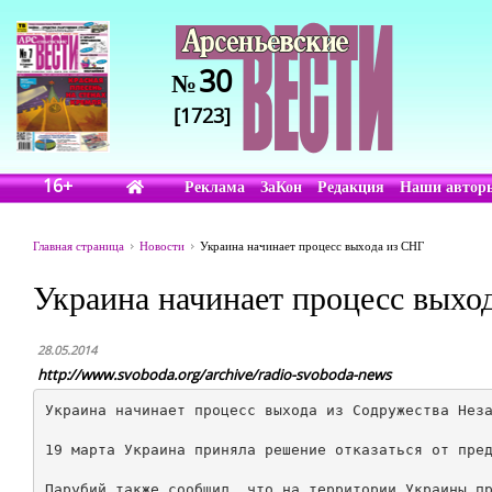
30
№
[1723]
16+
Реклама
ЗаКон
Редакция
Наши автор
Главная страница
Новости
Украина начинает процесс выхода из СНГ
Украина начинает процесс выхо
28.05.2014
http://www.svoboda.org/archive/radio-svoboda-news
Украина начинает процесс выхода из Содружества Неза
19 марта Украина приняла решение отказаться от пред
Парубий также сообщил, что на территории Украины пр