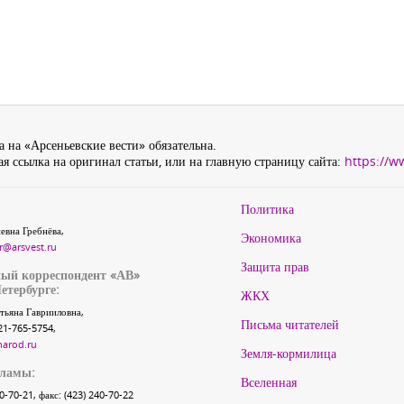
 на «Арсеньевские вести» обязательна.
я ссылка на оригинал статьи, или на главную страницу сайта:
https://w
Политика
евна Гребнёва,
Экономика
r@arsvest.ru
Защита прав
ый корреспондент «АВ»
етербурге:
ЖКХ
тьяна Гаврииловна,
Письма читателей
21-765-5754,
narod.ru
Земля-кормилица
кламы:
Вселенная
40-70-21, факс: (423) 240-70-22