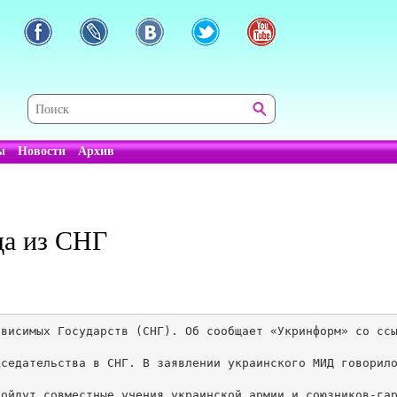
ы
Новости
Архив
да из СНГ
висимых Государств (СНГ). Об сообщает «Укринформ» со ссы
седательства в СНГ. В заявлении украинского МИД говорило
ойдут совместные учения украинской армии и союзников-гар