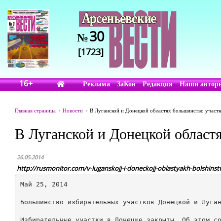
30
№
[1723]
16+
Реклама
ЗаКон
Редакция
Наши автор
Главная страница
Новости
В Луганской и Донецкой областях большинство участк
В Луганской и Донецкой област
26.05.2014
http://rusmonitor.com/v-luganskojj-i-doneckojj-oblastyakh-bolshins
Май 25, 2014

Большинство избирательных участков Донецкой и Луган
Избирательные участки в Донецке закрыты. Об этом со