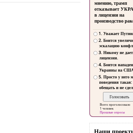
мнению, трамп
отказывает УКР
в лицензии на
производство рак
1. Уважает Путин
2. Боится увелич
эскалацию конфл
3. Никому не дает
лицензии.
4. Боится нападе
Украины на СШ
5. Просто у него 
поведения такая:
обещать и не сдел
Всего проголосовало
1 человек
Прошлые опросы
Наши проект