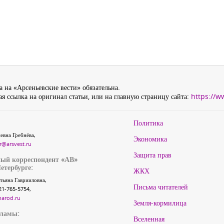
 на «Арсеньевские вести» обязательна.
я ссылка на оригинал статьи, или на главную страницу сайта:
https://w
Политика
евна Гребнёва,
Экономика
r@arsvest.ru
Защита прав
ый корреспондент «АВ»
етербурге:
ЖКХ
тьяна Гаврииловна,
Письма читателей
21-765-5754,
narod.ru
Земля-кормилица
кламы:
Вселенная