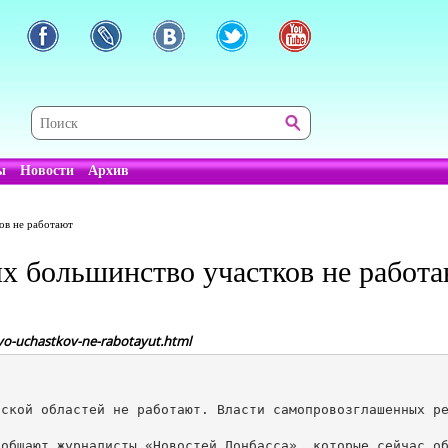
ы
Новости
Архив
ов не работают
ях большинство участков не работ
tvo-uchastkov-ne-rabotayut.html
ской областей не работают. Власти самопровозглашенных ре
общают журналисты «Новостей Донбасса», которые сейчас об