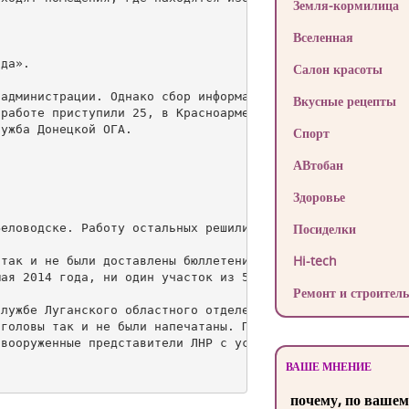
Земля-кормилица
Вселенная
да».

Салон красоты
администрации. Однако сбор информации еще продолжается.

Вкусные рецепты
работе приступили 25, в Красноармейске из 39 – 33.

ужба Донецкой ОГА.

Спорт
АВтобан
Здоровье
Посиделки
еловодске. Работу остальных решили не начинать, чтобы не
Hi-tech
так и не были доставлены бюллетени. Соответственно, не п
ая 2014 года, ни один участок из 50 участков по выборам 
Ремонт и строитель
лужбе Луганского областного отделения КИУ.

головы так и не были напечатаны. Поскольку из-за захвата
вооруженные представители ЛНР с успехом изымали печати и
ВАШЕ МНЕНИЕ
почему, по вашем