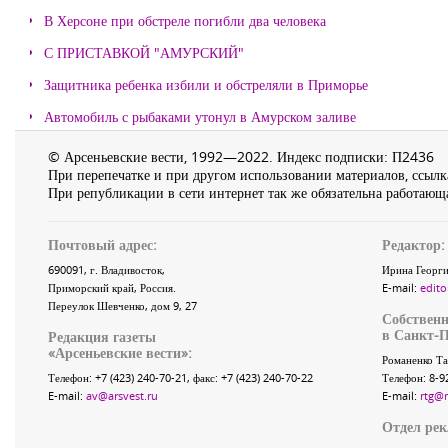
В Херсоне при обстреле погибли два человека
С ПРИСТАВКОЙ "АМУРСКИЙ"
Защитника ребенка избили и обстреляли в Приморье
Автомобиль с рыбаками утонул в Амурском заливе
© Арсеньевские вести, 1992—2022. Индекс подписки: П2436
При перепечатке и при другом использовании материалов, ссылка
При републикации в сети интернет так же обязательна работающа
Почтовый адрес:
Редактор:
690091
, г.
Владивосток
,
Ирина Георги
Приморский край
,
Россия
.
E-mail:
edito
Переулок Шевченко
, дом 9, 27
Собственн
в Санкт-П
Редакция газеты
«
Арсеньевские вести
»:
Романенко Та
Телефон:
+7 (423) 240-70-21
, факс:
+7 (423) 240-70-22
Телефон: 8-9
E-mail:
av@arsvest.ru
E-mail:
rtg@
Отдел ре