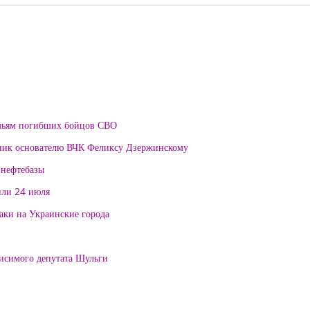
мьям погибших бойцов СВО
тник основателю ВЧК Феликсу Дзержинскому
 нефтебазы
или 24 июля
таки на Украинские города
висимого депутата Шульги