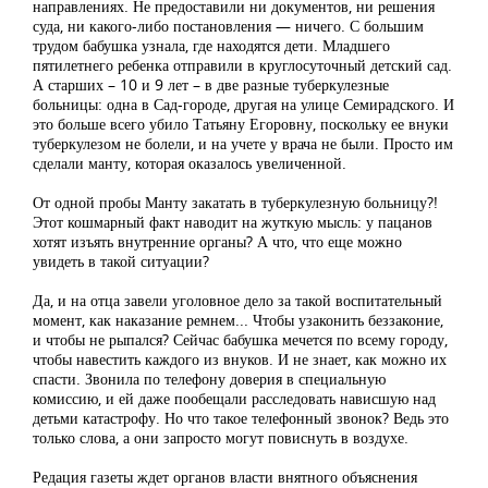
направлениях. Не предоставили ни документов, ни решения
суда, ни какого-либо постановления — ничего. С большим
трудом бабушка узнала, где находятся дети. Младшего
пятилетнего ребенка отправили в круглосуточный детский сад.
А старших – 10 и 9 лет – в две разные туберкулезные
больницы: одна в Сад-городе, другая на улице Семирадского. И
это больше всего убило Татьяну Егоровну, поскольку ее внуки
туберкулезом не болели, и на учете у врача не были. Просто им
сделали манту, которая оказалось увеличенной.
От одной пробы Манту закатать в туберкулезную больницу?!
Этот кошмарный факт наводит на жуткую мысль: у пацанов
хотят изъять внутренние органы? А что, что еще можно
увидеть в такой ситуации?
Да, и на отца завели уголовное дело за такой воспитательный
момент, как наказание ремнем... Чтобы узаконить беззаконие,
и чтобы не рыпался? Сейчас бабушка мечется по всему городу,
чтобы навестить каждого из внуков. И не знает, как можно их
спасти. Звонила по телефону доверия в специальную
комиссию, и ей даже пообещали расследовать нависшую над
детьми катастрофу. Но что такое телефонный звонок? Ведь это
только слова, а они запросто могут повиснуть в воздухе.
Редация газеты ждет органов власти внятного объяснения