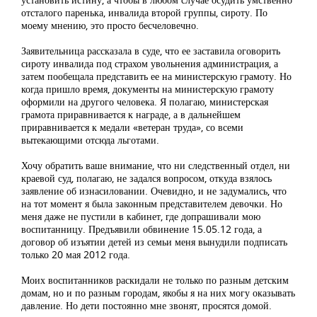
отсталого паренька, инвалида второй группы, сироту. По
моему мнению, это просто бесчеловечно.
Заявительница рассказала в суде, что ее заставила оговорить
сироту инвалида под страхом увольнения администрация, а
затем пообещала представить ее на министерскую грамоту. Но
когда пришло время, документы на министерскую грамоту
оформили на другого человека. Я полагаю, министерская
грамота приравнивается к награде, а в дальнейшем
приравнивается к медали «ветеран труда», со всеми
вытекающими отсюда льготами.
Хочу обратить ваше внимание, что ни следственный отдел, ни
краевой суд, полагаю, не задался вопросом, откуда взялось
заявление об изнасиловании. Очевидно, и не задумались, что
на тот момент я была законным представителем девочки. Но
меня даже не пустили в кабинет, где допрашивали мою
воспитанницу. Предъявили обвинение 15.05.12 года, а
договор об изъятии детей из семьи меня вынудили подписать
только 20 мая 2012 года.
Моих воспитанников раскидали не только по разным детским
домам, но и по разным городам, якобы я на них могу оказывать
давление. Но дети постоянно мне звонят, просятся домой.