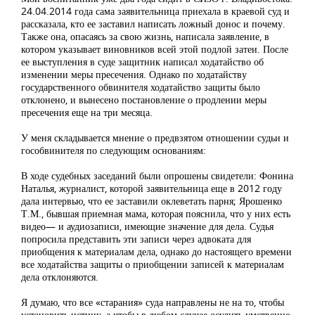
24.04.2014 года сама заявительница приехала в краевой суд и
рассказала, кто ее заставил написать ложный донос и почему.
Также она, опасаясь за свою жизнь, написала заявление, в
котором указывает виновников всей этой подлой затеи. После
ее выступления в суде защитник написал ходатайство об
изменении меры пресечения. Однако по ходатайству
государственного обвинителя ходатайство защиты было
отклонено, и вынесено постановление о продлении меры
пресечения еще на три месяца.
У меня складывается мнение о предвзятом отношении судьи и
гособвинителя по следующим основаниям:
В ходе судебных заседаний были опрошены свидетели: Фонина
Наталья, журналист, которой заявительница еще в 2012 году
дала интервью, что ее заставили оклеветать парня; Ярошенко
Т.М., бывшая приемная мама, которая пояснила, что у них есть
видео— и аудиозаписи, имеющие значение для дела. Судья
попросила представить эти записи через адвоката для
приобщения к материалам дела, однако до настоящего времени
все ходатайства защиты о приобщении записей к материалам
дела отклоняются.
Я думаю, что все «старания» суда направлены не на то, чтобы
установить истину, а чтобы в любом случае осудить умственно