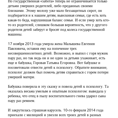
Но государственная «забота» теперь не ограничивается только
детьми умерших родителей, либо преданных своими
близкими. Этому молоху уже мало беззащитных сирот, он
подбирается и к нашим детям, выискивая семьи, где есть хоть
какая-то беда, нарушившая баланс семьи. И если умер хоть кто-
то из родителей, слишком большая вероятность, что у другого
родителя детей заберут и бросят под колеса государственной
машины.
17 ноября 2013 года умерла жена Малышева Евгения
Павловича, оставив ему на попечение трех
несовершеннолетних детей. Возможно, и выпил с горя мужик
пару раз, но так ведь он и не один за детьми ухаживает, есть
еще и бабушка, Горовая Татьяна Егоровна. Вот бабушке и
посоветовали отвести детей к психологу. Обратите внимание,
психолог должен был помочь детям справиться с горем потери
умершей матери.
Бабушка поверила в эту сказку и повела детей к психологу. Та
оказалась весьма умелым и опытным психологом: выведала у
ребенка, что отец в пылу воспитательного гнева ударил сына
пару раз ремнем.
И закрутилась страшная карусель. 10-го февраля 2014 года
приехали с милицией и увезли всех троих детей в разных