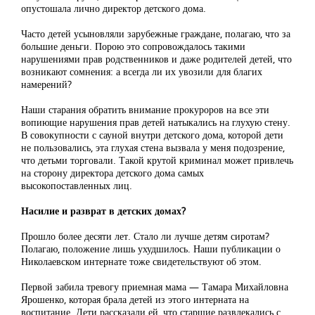
опустошала лично директор детского дома.
Часто детей усыновляли зарубежные граждане, полагаю, что за
большие деньги. Порою это сопровождалось такими
нарушениями прав родственников и даже родителей детей, что
возникают сомнения: а всегда ли их увозили для благих
намерений?
Наши старания обратить внимание прокуроров на все эти
вопиющие нарушения прав детей натыкались на глухую стену.
В совокупности с сауной внутри детского дома, которой дети
не пользовались, эта глухая стена вызвала у меня подозрение,
что детьми торговали. Такой крутой криминал может привлечь
на сторону директора детского дома самых
высокопоставленных лиц.
Насилие и разврат в детских домах?
Прошло более десяти лет. Стало ли лучше детям сиротам?
Полагаю, положение лишь ухудшилось. Наши публикации о
Николаевском интернате тоже свидетельствуют об этом.
Первой забила тревогу приемная мама — Тамара Михайловна
Ярошенко, которая брала детей из этого интерната на
воспитание. Дети рассказали ей, что старшие развлекались с