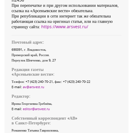
При перепечатке и при другом использовании материалов,
ссылка на «Арсеньевские вести» обязательна.
При републикации в сети интернет так же обязательна
работающая ссылка на оригинал статьи, или на главную
страницу сайта:
https://www.arsvest.ru/
Почтовый адрес:
690091
, г.
Владивосток
,
Приморский край
,
Россия
.
Переулок Шевченко
, дом 9, 27
Редакция газеты
«
Арсеньевские вести
»:
Телефон:
+7 (423) 240-70-21
, факс:
+7 (423) 240-70-22
E-mail:
av@arsvest.ru
Редактор:
Ирина Георгиевна Гребнёва,
E-mail:
editor@arsvest.ru
Собственный корреспондент «АВ»
в Санкт-Петербурге:
Романенко Татьяна Гаврииловна,