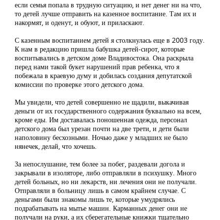
если семья попала в трудную ситуацию, и нет денег ни на что,
то детей лучше отправить на казенное воспитание. Там их и
накормят, и оденут, и обуют, и приласкают.
С казенным воспитанием детей я столкнулась еще в 2003 году.
К нам в редакцию пришла бабушка детей-сирот, которые
воспитывались в детском доме Владивостока. Она раскрыла
перед нами такой букет нарушений прав ребенка, что я
побежала в краевую думу и добилась создания депутатской
комиссии по проверке этого детского дома.
Мы увидели, что детей совершенно не щадили, выкачивая
деньги от их государственного содержания буквально на всем,
кроме еды. Им доставалась поношенная одежда, персонал
детского дома был урезан почти на две трети, и дети были
наполовину бесхозными. Ночью даже у младших не было
нянечек, делай, что хочешь.
За непослушание, тем более за побег, раздевали догола и
закрывали в изоляторе, либо отправляли в психушку. Много
детей больных, но ни лекарств, ни лечения они не получали.
Отправляли в больницу лишь в самом крайнем случае. С
деньгами были знакомы лишь те, которые умудрялись
подрабатывать на мытье машин. Карманных денег они не
получали на руки, а их сберегательные книжки тщательно