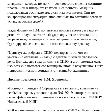
младшими, которые не могли противостоять силе, на лестнице,
прозванной в интернате голубой. Все попытки младших
пожаловаться воспитателям, оканчивались ничем. Они не
контролировали ситуацию либо специально готовили детей на
усладу взрослых дядей?
Когда Ярошенко Т.М. попыталась поднять тревогу в защиту
детей, то получила ответный удар: одну из ее воспитанниц
забрали назад в интернат и там состряпали заявление в суд,
будто другой ее воспитанник изнасиловал эту девочку.
Парня тут же забрали в СИЗО, невзирая на то, что он
умственно отсталый, инвалид с детства, и завели уголовное
дело. Вот уже два года он сидит в СИЗО, а его приемная мама
изо всех сил пытается его вытащить, вполне безуспешно. Ниже
приводим письмо президенту отчаявшейся женщины.
Письмо президенту от Т.М. Ярошенко
«Господин президент! Обращаюсь к вам лично, возьмите на
особый контроль уголовное дело №619219, которое, полагаю,
было сфабриковано по ложному заявлению учителя КГКСКОУ
Николаевской КШИ.
Мой воспитанник уже два года сидит в СИЗО г. Владивостока.