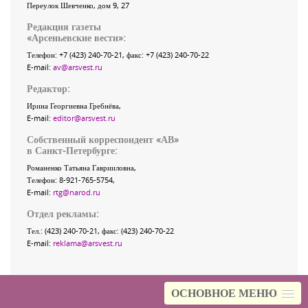
Переулок Шевченко
, дом 9, 27
Редакция газеты
«
Арсеньевские вести
»:
Телефон:
+7 (423) 240-70-21
, факс:
+7 (423) 240-70-22
E-mail:
av@arsvest.ru
Редактор:
Ирина Георгиевна Гребнёва,
E-mail:
editor@arsvest.ru
Собственный корреспондент «АВ»
в Санкт-Петербурге:
Романенко Татьяна Гаврииловна,
Телефон: 8-921-765-5754,
E-mail:
rtg@narod.ru
Отдел рекламы:
Тел.: (423) 240-70-21, факс: (423) 240-70-22
E-mail:
reklama@arsvest.ru
ОСНОВНОЕ МЕНЮ