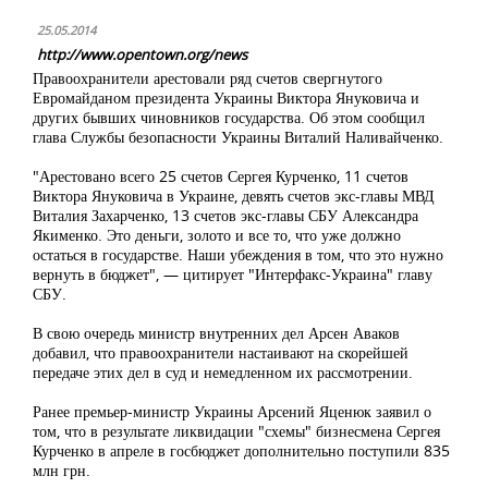
25.05.2014
http://www.opentown.org/news
Правоохранители арестовали ряд счетов свергнутого
Евромайданом президента Украины Виктора Януковича и
других бывших чиновников государства. Об этом сообщил
глава Службы безопасности Украины Виталий Наливайченко.
"Арестовано всего 25 счетов Сергея Курченко, 11 счетов
Виктора Януковича в Украине, девять счетов экс-главы МВД
Виталия Захарченко, 13 счетов экс-главы СБУ Александра
Якименко. Это деньги, золото и все то, что уже должно
остаться в государстве. Наши убеждения в том, что это нужно
вернуть в бюджет", — цитирует "Интерфакс-Украина" главу
СБУ.
В свою очередь министр внутренних дел Арсен Аваков
добавил, что правоохранители настаивают на скорейшей
передаче этих дел в суд и немедленном их рассмотрении.
Ранее премьер-министр Украины Арсений Яценюк заявил о
том, что в результате ликвидации "схемы" бизнесмена Сергея
Курченко в апреле в госбюджет дополнительно поступили 835
млн грн.