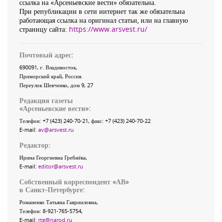
ссылка на «Арсеньевские вести» обязательна.
При републикации в сети интернет так же обязательна
работающая ссылка на оригинал статьи, или на главную
страницу сайта:
https://www.arsvest.ru/
Почтовый адрес:
690091
, г.
Владивосток
,
Приморский край
,
Россия
.
Переулок Шевченко
, дом 9, 27
Редакция газеты
«
Арсеньевские вести
»:
Телефон:
+7 (423) 240-70-21
, факс:
+7 (423) 240-70-22
E-mail:
av@arsvest.ru
Редактор:
Ирина Георгиевна Гребнёва,
E-mail:
editor@arsvest.ru
Собственный корреспондент «АВ»
в Санкт-Петербурге:
Романенко Татьяна Гаврииловна,
Телефон: 8-921-765-5754,
E-mail:
rtg@narod.ru