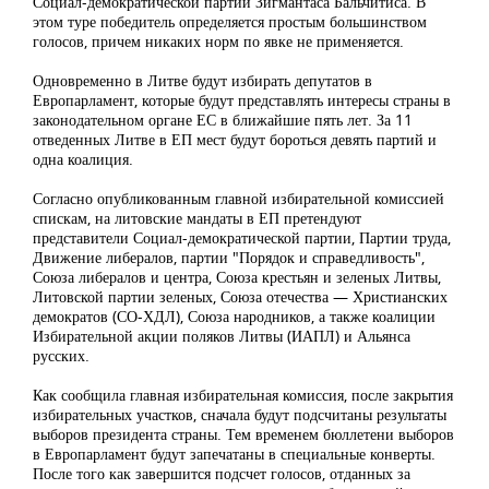
Социал-демократической партии Зигмантаса Бальчитиса. В
этом туре победитель определяется простым большинством
голосов, причем никаких норм по явке не применяется.
Одновременно в Литве будут избирать депутатов в
Европарламент, которые будут представлять интересы страны в
законодательном органе ЕС в ближайшие пять лет. За 11
отведенных Литве в ЕП мест будут бороться девять партий и
одна коалиция.
Согласно опубликованным главной избирательной комиссией
спискам, на литовские мандаты в ЕП претендуют
представители Социал-демократической партии, Партии труда,
Движение либералов, партии "Порядок и справедливость",
Союза либералов и центра, Союза крестьян и зеленых Литвы,
Литовской партии зеленых, Союза отечества — Христианских
демократов (СО-ХДЛ), Союза народников, а также коалиции
Избирательной акции поляков Литвы (ИАПЛ) и Альянса
русских.
Как сообщила главная избирательная комиссия, после закрытия
избирательных участков, сначала будут подсчитаны результаты
выборов президента страны. Тем временем бюллетени выборов
в Европарламент будут запечатаны в специальные конверты.
После того как завершится подсчет голосов, отданных за