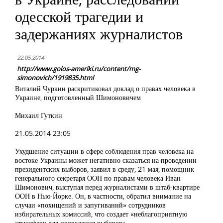
одесской трагедии и
задержаниях журналистов
22.05.2014
http://www.golos-ameriki.ru/content/mg-
simonovich/1919835.html
Виталий Чуркин раскритиковал доклад о правах человека в
Украине, подготовленный Шимоновичем
Михаил Гуткин
21.05.2014 23:05
Ухудшение ситуации в сфере соблюдения прав человека на
востоке Украины может негативно сказаться на проведении
президентских выборов, заявил в среду, 21 мая, помощник
генерального секретаря ООН по правам человека Иван
Шимонович, выступая перед журналистами в штаб-квартире
ООН в Нью-Йорке. Он, в частности, обратил внимание на
случаи «похищений и запугиваний» сотрудников
избирательных комиссий, что создает «неблагоприятную
атмосферу для проведения выборов».