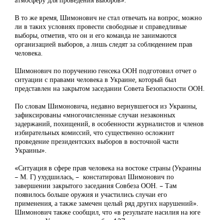
В то же время, Шимонович не стал отвечать на вопрос, можно
ли в таких условиях провести свободные и справедливые
выборы, отметив, что он и его команда не занимаются
организацией выборов, а лишь следят за соблюдением прав
человека.
Шимонович по поручению генсека ООН подготовил отчет о
ситуации с правами человека в Украине, который был
представлен на закрытом заседании Совета Безопасности ООН.
По словам Шимоновича, недавно вернувшегося из Украины,
зафиксированы «многочисленные случаи незаконных
задержаний, похищений, в особенности журналистов и членов
избирательных комиссий, что существенно осложнит
проведение президентских выборов в восточной части
Украины».
«Ситуация в сфере прав человека на востоке страны (Украины
– М. Г) ухудшилась, – констатировал Шимонович по
завершении закрытого заседания Совбеза ООН. – Там
появилось больше оружия и участились случаи его
применения, а также замечен целый ряд других нарушений».
Шимонович также сообщил, что «в результате насилия на юге