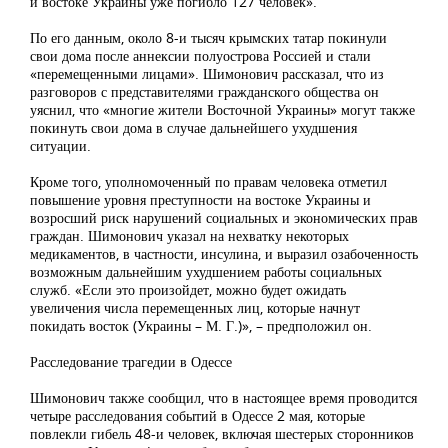
и востоке Украины уже погибло 127 человек».
По его данным, около 8-и тысяч крымских татар покинули
свои дома после аннексии полуострова Россией и стали
«перемещенными лицами». Шимонович рассказал, что из
разговоров с представителями гражданского общества он
уяснил, что «многие жители Восточной Украины» могут также
покинуть свои дома в случае дальнейшего ухудшения
ситуации.
Кроме того, уполномоченный по правам человека отметил
повышение уровня преступности на востоке Украины и
возросший риск нарушений социальных и экономических прав
граждан. Шимонович указал на нехватку некоторых
медикаментов, в частности, инсулина, и выразил озабоченность
возможным дальнейшим ухудшением работы социальных
служб. «Если это произойдет, можно будет ожидать
увеличения числа перемещенных лиц, которые начнут
покидать восток (Украины – М. Г.)», – предположил он.
Расследование трагедии в Одессе
Шимонович также сообщил, что в настоящее время проводится
четыре расследования событий в Одессе 2 мая, которые
повлекли гибель 48-и человек, включая шестерых сторонников