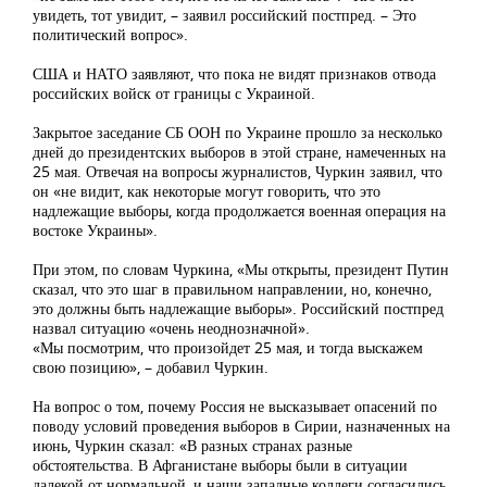
увидеть, тот увидит, – заявил российский постпред. – Это
политический вопрос».
США и НАТО заявляют, что пока не видят признаков отвода
российских войск от границы с Украиной.
Закрытое заседание СБ ООН по Украине прошло за несколько
дней до президентских выборов в этой стране, намеченных на
25 мая. Отвечая на вопросы журналистов, Чуркин заявил, что
он «не видит, как некоторые могут говорить, что это
надлежащие выборы, когда продолжается военная операция на
востоке Украины».
При этом, по словам Чуркина, «Мы открыты, президент Путин
сказал, что это шаг в правильном направлении, но, конечно,
это должны быть надлежащие выборы». Российский постпред
назвал ситуацию «очень неоднозначной».
«Мы посмотрим, что произойдет 25 мая, и тогда выскажем
свою позицию», – добавил Чуркин.
На вопрос о том, почему Россия не высказывает опасений по
поводу условий проведения выборов в Сирии, назначенных на
июнь, Чуркин сказал: «В разных странах разные
обстоятельства. В Афганистане выборы были в ситуации
далекой от нормальной, и наши западные коллеги согласились,