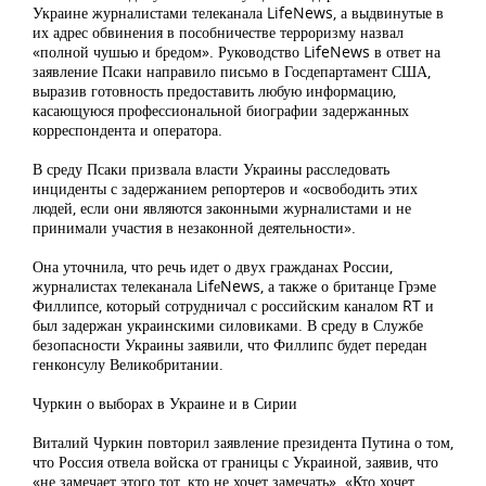
Украине журналистами телеканала LifeNews, а выдвинутые в
их адрес обвинения в пособничестве терроризму назвал
«полной чушью и бредом». Руководство LifeNews в ответ на
заявление Псаки направило письмо в Госдепартамент США,
выразив готовность предоставить любую информацию,
касающуюся профессиональной биографии задержанных
корреспондента и оператора.
В среду Псаки призвала власти Украины расследовать
инциденты с задержанием репортеров и «освободить этих
людей, если они являются законными журналистами и не
принимали участия в незаконной деятельности».
Она уточнила, что речь идет о двух гражданах России,
журналистах телеканала LifеNews, а также о британце Грэме
Филлипсе, который сотрудничал с российским каналом RT и
был задержан украинскими силовиками. В среду в Службе
безопасности Украины заявили, что Филлипс будет передан
генконсулу Великобритании.
Чуркин о выборах в Украине и в Сирии
Виталий Чуркин повторил заявление президента Путина о том,
что Россия отвела войска от границы с Украиной, заявив, что
«не замечает этого тот, кто не хочет замечать». «Кто хочет