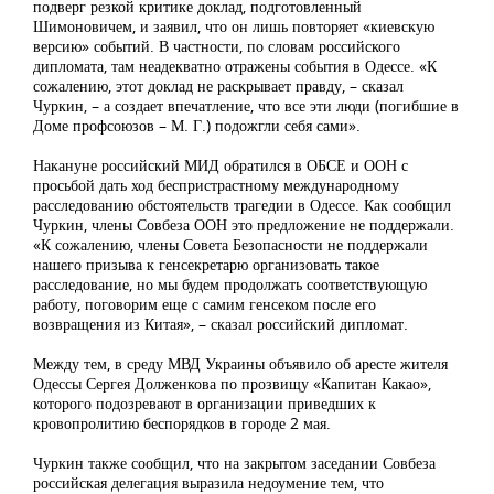
подверг резкой критике доклад, подготовленный
Шимоновичем, и заявил, что он лишь повторяет «киевскую
версию» событий. В частности, по словам российского
дипломата, там неадекватно отражены события в Одессе. «К
сожалению, этот доклад не раскрывает правду, – сказал
Чуркин, – а создает впечатление, что все эти люди (погибшие в
Доме профсоюзов – М. Г.) подожгли себя сами».
Накануне российский МИД обратился в ОБСЕ и ООН с
просьбой дать ход беспристрастному международному
расследованию обстоятельств трагедии в Одессе. Как сообщил
Чуркин, члены Совбеза ООН это предложение не поддержали.
«К сожалению, члены Совета Безопасности не поддержали
нашего призыва к генсекретарю организовать такое
расследование, но мы будем продолжать соответствующую
работу, поговорим еще с самим генсеком после его
возвращения из Китая», – сказал российский дипломат.
Между тем, в среду МВД Украины объявило об аресте жителя
Одессы Сергея Долженкова по прозвищу «Капитан Какао»,
которого подозревают в организации приведших к
кровопролитию беспорядков в городе 2 мая.
Чуркин также сообщил, что на закрытом заседании Совбеза
российская делегация выразила недоумение тем, что