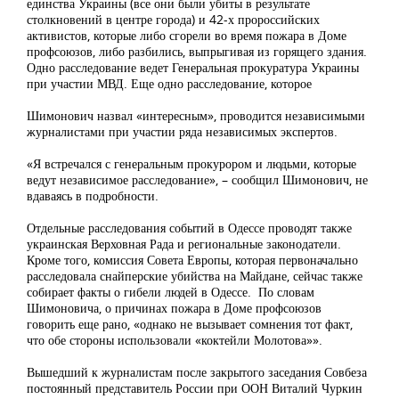
единства Украины (все они были убиты в результате
столкновений в центре города) и 42-х пророссийских
активистов, которые либо сгорели во время пожара в Доме
профсоюзов, либо разбились, выпрыгивая из горящего здания.
Одно расследование ведет Генеральная прокуратура Украины
при участии МВД. Еще одно расследование, которое
Шимонович назвал «интересным», проводится независимыми
журналистами при участии ряда независимых экспертов.
«Я встречался с генеральным прокурором и людьми, которые
ведут независимое расследование», – сообщил Шимонович, не
вдаваясь в подробности.
Отдельные расследования событий в Одессе проводят также
украинская Верховная Рада и региональные законодатели.
Кроме того, комиссия Совета Европы, которая первоначально
расследовала снайперские убийства на Майдане, сейчас также
собирает факты о гибели людей в Одессе. По словам
Шимоновича, о причинах пожара в Доме профсоюзов
говорить еще рано, «однако не вызывает сомнения тот факт,
что обе стороны использовали «коктейли Молотова»».
Вышедший к журналистам после закрытого заседания Совбеза
постоянный представитель России при ООН Виталий Чуркин