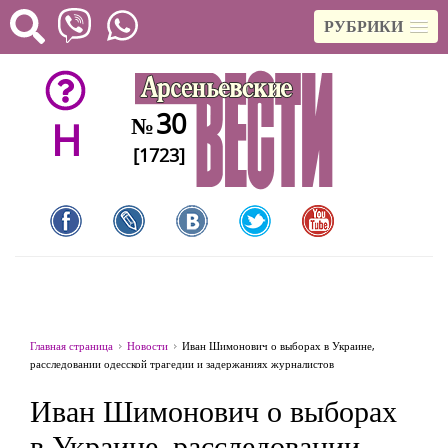
РУБРИКИ
30
№
H
[1723]
Главная страница
Новости
Иван Шимонович о выборах в Украине,
расследовании одесской трагедии и задержаниях журналистов
Иван Шимонович о выборах
в Украине, расследовании