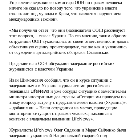
Управление верховного комиссара ООН по правам человека
ничего не сказало по поводу того, что украинские власти
отключили подачу воды в Крым, что «является нарушением
международных законов».
«Мы получили ответ, что они (наблюдатели ООН) расследуют
этот вопрос», – сказал Чуркин. По его мнению, таким образом
сотрудники ООН «уклонились от своей ответственности давать
объективную оценку происходящему, так же как и уклонились
от осуждения артиллерийских обстрелов Славянска».
Представители ООН обсуждают задержание российских
журналистов с властями Украины
Иван Шимонович сообщил, что он в курсе ситуации с
задержанными в Украине журналистами российского
телеканала LifeNews и уже обсудил ситуацию с заместителем
министра иностранных дел страны. «Сегодня мы проведем по
этому вопросу встречу с представителями властей (Украины)»,
– добавил он. – Наши сотрудники на местах, проводящие
мониторинг ситуации с правами человека, находятся в
контакте с владельцем компании LifeNews».
Журналисты LifeNews Олег Сидякин и Марат Сайченко были
задержаны украинской Национальной гвардией под