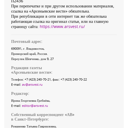
П2436
При перепечатке и при другом использовании материалов,
ссылка на «Арсеньевские вести» обязательна.
При републикации в сети интернет так же обязательна
работающая ссылка на оригинал статьи, или на главную
страницу сайта:
https://www.arsvest.ru/
Почтовый адрес:
690091
, г.
Владивосток
,
Приморский край
,
Россия
.
Переулок Шевченко
, дом 9, 27
Редакция газеты
«
Арсеньевские вести
»:
Телефон:
+7 (423) 240-70-21
, факс:
+7 (423) 240-70-22
E-mail:
av@arsvest.ru
Редактор:
Ирина Георгиевна Гребнёва,
E-mail:
editor@arsvest.ru
Собственный корреспондент «АВ»
в Санкт-Петербурге:
Романенко Татьяна Гаврииловна,