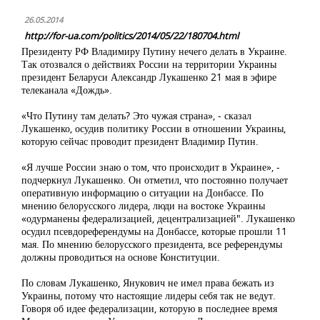
26.05.2014
http://for-ua.com/politics/2014/05/22/180704.html
Президенту РФ Владимиру Путину нечего делать в Украине.
Так отозвался о действиях России на территории Украины
президент Беларуси Александр Лукашенко 21 мая в эфире
телеканала
«Дождь».
«Что Путину там делать? Это чужая страна», - сказал
Лукашенко, осудив политику России в отношении Украины,
которую сейчас проводит президент Владимир Путин.
«Я лучше России знаю о том, что происходит в Украине», -
подчеркнул Лукашенко. Он отметил, что постоянно получает
оперативную информацию о ситуации на Донбассе. По
мнению белорусского лидера, люди на востоке Украины
«одурманены федерализацией, децентрализацией". Лукашенко
осудил псевдореферендумы на Донбассе, которые прошли 11
мая. По мнению белорусского президента, все референдумы
должны проводиться на основе Конституции.
По словам Лукашенко, Янукович не имел права бежать из
Украины, потому что настоящие лидеры себя так не ведут.
Говоря об идее федерализации, которую в последнее время