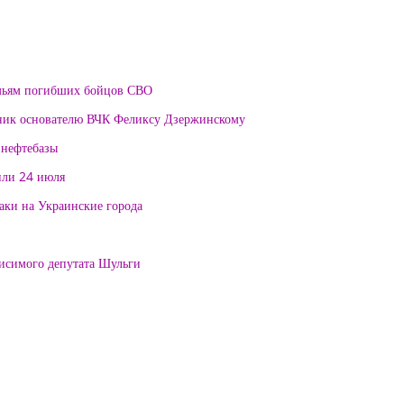
мьям погибших бойцов СВО
тник основателю ВЧК Феликсу Дзержинскому
 нефтебазы
или 24 июля
таки на Украинские города
висимого депутата Шульги