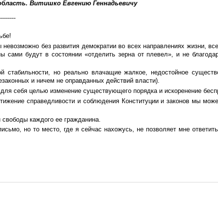
 область.
Витишко Евгению Геннадьевичу
---------
ьбе!
ы невозможно без развития демократии во всех направлениях жизни, все
ы сами будут в состоянии «отделить зерна от плевел», и не благода
стабильности, но реально влачащие жалкое, недостойное существо
незаконных и ничем не оправданных действий власти).
для себя целью изменение существующего порядка и искоренение беспр
тижение справедливости и соблюдения Конституции и законов мы може
и свободы каждого ее гражданина.
письмо, но то место, где я сейчас нахожусь, не позволяет мне ответит