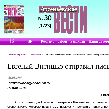
30
№
[1723]
16+
Реклама
ЗаКон
Редакция
Наши автор
Главная страница
Новости
Евгений Витишко отправил письмо своим сторонника
Евгений Витишко отправил пис
26.05.2014
http://ewnc.org/node/14176
25
мая 2014
Евге
В Экологическую Вахту по Северному Кавказу из колонии-пос
сторонникам, которые пишут ему письма и проявляют внимание 