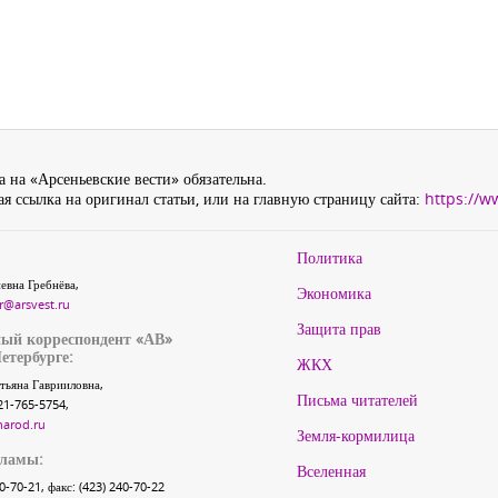
 на «Арсеньевские вести» обязательна.
я ссылка на оригинал статьи, или на главную страницу сайта:
https://w
Политика
евна Гребнёва,
Экономика
r@arsvest.ru
Защита прав
ый корреспондент «АВ»
етербурге:
ЖКХ
тьяна Гаврииловна,
Письма читателей
21-765-5754,
narod.ru
Земля-кормилица
кламы:
Вселенная
40-70-21, факс: (423) 240-70-22