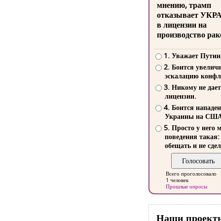
мнению, трамп
отказывает УКР
в лицензии на
производство рак
1. Уважает Путин
2. Боится увелич
эскалацию конфл
3. Никому не дает
лицензии.
4. Боится нападе
Украины на СШ
5. Просто у него 
поведения такая:
обещать и не сдел
Всего проголосовало
1 человек
Прошлые опросы
Наши проект