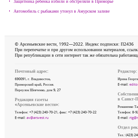
Защитника ребенка избили и обстреляли в Приморье
Автомобиль с рыбаками утонул в Амурском заливе
© Арсеньевские вести, 1992—2022. Индекс подписки: П2436
При перепечатке и при другом использовании материалов, ссылка
При републикации в сети интернет так же обязательна работающа
Почтовый адрес:
Редактор:
690091
, г.
Владивосток
,
Ирина Георги
Приморский край
,
Россия
.
E-mail:
edito
Переулок Шевченко
, дом 9, 27
Собственн
в Санкт-П
Редакция газеты
«
Арсеньевские вести
»:
Романенко Та
Телефон:
+7 (423) 240-70-21
, факс:
+7 (423) 240-70-22
Телефон: 8-9
E-mail:
av@arsvest.ru
E-mail:
rtg@
Отдел ре
Тел.: (423) 2