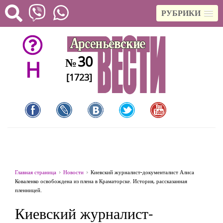
РУБРИКИ
30
№
H
[1723]
Главная страница
Новости
Киевский журналист-документалист Алиса
Коваленко освобождена из плена в Краматорске. История, рассказанная
пленницей.
Киевский журналист-