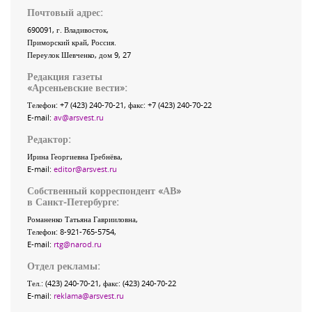
Почтовый адрес:
690091
, г.
Владивосток
,
Приморский край
,
Россия
.
Переулок Шевченко
, дом 9, 27
Редакция газеты
«
Арсеньевские вести
»:
Телефон:
+7 (423) 240-70-21
, факс:
+7 (423) 240-70-22
E-mail:
av@arsvest.ru
Редактор:
Ирина Георгиевна Гребнёва,
E-mail:
editor@arsvest.ru
Собственный корреспондент «АВ»
в Санкт-Петербурге:
Романенко Татьяна Гаврииловна,
Телефон: 8-921-765-5754,
E-mail:
rtg@narod.ru
Отдел рекламы:
Тел.: (423) 240-70-21, факс: (423) 240-70-22
E-mail:
reklama@arsvest.ru