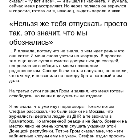
сказал: «Ну вот и все», — и вышел из кабинета. Я думала,
сейчас меня расстреляют. Но через полчаса он вернулся
и спросил, готова ли я, наконец, выдать пароли и явки…
«Нельзя же тебя отпускать просто
так, это значит, что мы
обознались»
…Я плакала, потому что не знала, о чем идет речь и что
они хотят. И меня снова увезли на квартиру. Я провела
там еще двое суток и сумела достучаться до соседей,
попросила их сообщить о моем похищении
родственникам. Соседи были хоть и напуганы, но поняли,
что к чему, и позвонили по номеру брата, который я им
дала.
На третьи сутки пришел Гром и заявил, что меня готовы
освободить, но вещи и документы не отдавал.
Я не знала, что уже идут переговоры. Только потом
Стефан рассказал, что были звонки из Москвы, что
журналисты дергали людей из ДНР, а те звонили в
Краматорск. Но мгновенной реакции не было, боевики на
местах явно не очень хотели слушать указания этой
Донецкой республики. Тот же Гром сказал мне, что «эти
кабинетные клоуны ему не указ». Стефан ездил просить