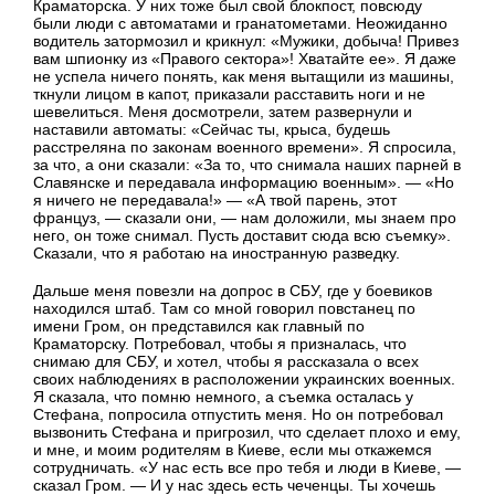
Краматорска. У них тоже был свой блокпост, повсюду
были люди с автоматами и гранатометами. Неожиданно
водитель затормозил и крикнул: «Мужики, добыча! Привез
вам шпионку из «Правого сектора»! Хватайте ее». Я даже
не успела ничего понять, как меня вытащили из машины,
ткнули лицом в капот, приказали расставить ноги и не
шевелиться. Меня досмотрели, затем развернули и
наставили автоматы: «Сейчас ты, крыса, будешь
расстреляна по законам военного времени». Я спросила,
за что, а они сказали: «За то, что снимала наших парней в
Славянске и передавала информацию военным». — «Но
я ничего не передавала!» — «А твой парень, этот
француз, — сказали они, — нам доложили, мы знаем про
него, он тоже снимал. Пусть доставит сюда всю съемку».
Сказали, что я работаю на иностранную разведку.
Дальше меня повезли на допрос в СБУ, где у боевиков
находился штаб. Там со мной говорил повстанец по
имени Гром, он представился как главный по
Краматорску. Потребовал, чтобы я призналась, что
снимаю для СБУ, и хотел, чтобы я рассказала о всех
своих наблюдениях в расположении украинских военных.
Я сказала, что помню немного, а съемка осталась у
Стефана, попросила отпустить меня. Но он потребовал
вызвонить Стефана и пригрозил, что сделает плохо и ему,
и мне, и моим родителям в Киеве, если мы откажемся
сотрудничать. «У нас есть все про тебя и люди в Киеве, —
сказал Гром. — И у нас здесь есть чеченцы. Ты хочешь