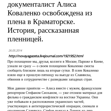
документалист Алиса
Коваленко освобождена из
плена в Краматорске.
История, рассказанная
пленницей.
26.05.2014
http://novayagazeta.livejournal.com/1921952.html
Про похищение мы, друзья, коллеги в Москве, Париже и Киеве,
узнали не сразу — о своем похищении Коваленко смогла
сообщить близким лишь на вторые сутки. В плен Коваленко
взяли еще в прошлую пятницу на выезде из Славянска,
обвинив в сотрудничестве с разведками западных стран.
Мои давние приятели — Алиса вместе с мужем, французским
репортером Стефаном Сиоханом, — уже отсняли материал для
фильма о гражданском конфликте на востоке Украины. Они
уже побывали в расположении украинских частей,
участвующих в антитеррористической операции, снимали и
ополченцев Славянска. Стефан выехал в Донецк на день