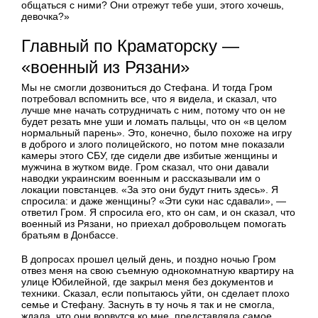
общаться с ними? Они отрежут тебе уши, этого хочешь,
девочка?»
Главный по Краматорску —
«военный из Рязани»
Мы не смогли дозвониться до Стефана. И тогда Гром
потребовал вспомнить все, что я видела, и сказал, что
лучше мне начать сотрудничать с ним, потому что он не
будет резать мне уши и ломать пальцы, что он «в целом
нормальный парень». Это, конечно, было похоже на игру
в доброго и злого полицейского, но потом мне показали
камеры этого СБУ, где сидели две избитые женщины и
мужчина в жутком виде. Гром сказал, что они давали
наводки украинским военным и рассказывали им о
локации повстанцев. «За это они будут гнить здесь». Я
спросила: и даже женщины? «Эти суки нас сдавали», —
ответил Гром. Я спросила его, кто он сам, и он сказал, что
военный из Рязани, но приехал добровольцем помогать
братьям в Донбассе.
В допросах прошел целый день, и поздно ночью Гром
отвез меня на свою съемную однокомнатную квартиру на
улице Юбилейной, где закрыл меня без документов и
техники. Сказал, если попытаюсь уйти, он сделает плохо
семье и Стефану. Заснуть в ту ночь я так и не смогла,
ждала, что они ворвутся ко мне, представляла самое