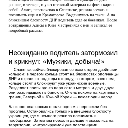
раньше, в четверг, и увез отснятый материал на флеш-карте с
собой. Алиса, переночевав в Славянске, решила заехать и
поснимать еще и в Краматорске. Выдвинулась на такси. А на
ближайшем блокпосту ДНР водитель сдал ее боевикам. После
возвращения Алисы в Киев я встретился с ней и записал ее
подробный рассказ.
Неожиданно водитель затормозил
и крикнул: «Мужики, добыча!»
— Славянск сейчас блокирован со всех сторон двойными
кольцом: в первом кольце стоят на блокпостах ополченцы
ДНР и охраняют подходы к городу, во втором, внешнем,
кольце стоят и блокируют уже украинские военные.
Разделяет посты где-то пара сотен метров, и друг друга
они разглядывают в бинокли. Очень похоже на картинки с
границ Северной и Южной Кореи — воюет один народ.
Блокпост славянских ополченцев мы пересекли без
проблем. Остановились только на внешнем блокпосту
украинцев, где я немного решила поснимать и
пообщаться. Затем мы поехали дальше и оказались на
территории, контролируемой уже повстанцами