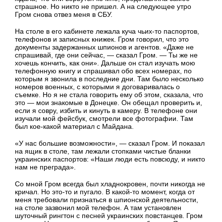
страшное. Но никто не пришел. А на следующее утро
Гром снова отвез меня в СБУ.
На столе в его кабинете лежала куча чьих-то паспортов,
телефонов и записных книжек. Гром говорил, что это
документы задержанных шпионов и агентов. «Даже не
спрашивай, где они сейчас, — сказал Гром. — Ты же не
хочешь кончить, как они». Дальше он стал изучать мою
телефонную книгу и спрашивал обо всех номерах, по
которым я звонила в последние дни. Там было несколько
номеров военных, с которыми я договаривалась о
съемке. Но я не стала говорить ему об этом, сказала, что
это — мои знакомые в Донецке. Он обещал проверить и,
если я совру, избить и кинуть в камеру. В телефоне они
изучали мой фейсбук, смотрели все фотографии. Там
был кое-какой материал с Майдана.
«У нас большие возможности», — сказал Гром. И показал
на ящик в столе, там лежали стопками чистые бланки
украинских паспортов: «Наши люди есть повсюду, и никто
нам не преграда».
Со мной Гром всегда был хладнокровен, почти никогда не
кричал. Но это-то и пугало. В какой-то момент, когда от
меня требовали признаться в шпионской деятельности,
на столе зазвонил мой телефон. А там установлен
шуточный рингтон с песней украинских повстанцев. Гром