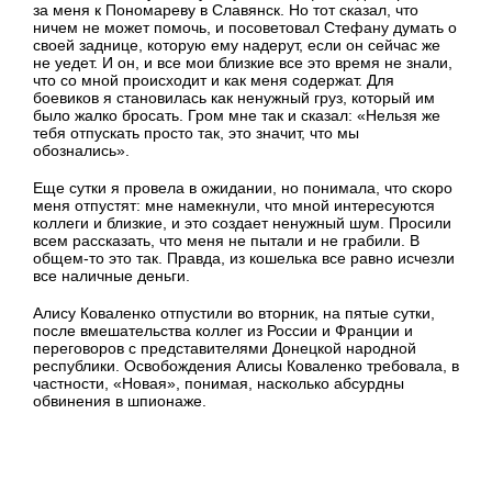
за меня к Пономареву в Славянск. Но тот сказал, что
ничем не может помочь, и посоветовал Стефану думать о
своей заднице, которую ему надерут, если он сейчас же
не уедет. И он, и все мои близкие все это время не знали,
что со мной происходит и как меня содержат. Для
боевиков я становилась как ненужный груз, который им
было жалко бросать. Гром мне так и сказал: «Нельзя же
тебя отпускать просто так, это значит, что мы
обознались».
Еще сутки я провела в ожидании, но понимала, что скоро
меня отпустят: мне намекнули, что мной интересуются
коллеги и близкие, и это создает ненужный шум. Просили
всем рассказать, что меня не пытали и не грабили. В
общем-то это так. Правда, из кошелька все равно исчезли
все наличные деньги.
Алису Коваленко отпустили во вторник, на пятые сутки,
после вмешательства коллег из России и Франции и
переговоров с представителями Донецкой народной
республики. Освобождения Алисы Коваленко требовала, в
частности, «Новая», понимая, насколько абсурдны
обвинения в шпионаже.