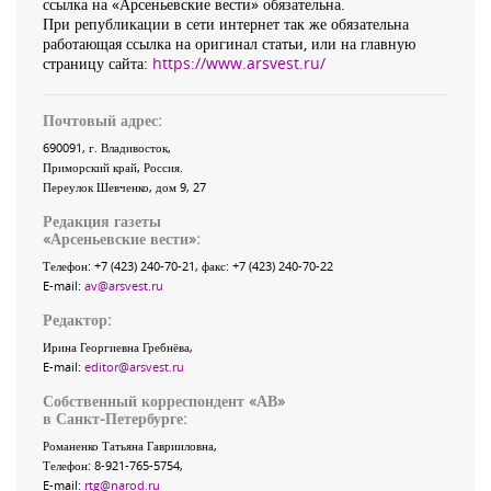
ссылка на «Арсеньевские вести» обязательна.
При републикации в сети интернет так же обязательна
работающая ссылка на оригинал статьи, или на главную
страницу сайта:
https://www.arsvest.ru/
Почтовый адрес:
690091
, г.
Владивосток
,
Приморский край
,
Россия
.
Переулок Шевченко
, дом 9, 27
Редакция газеты
«
Арсеньевские вести
»:
Телефон:
+7 (423) 240-70-21
, факс:
+7 (423) 240-70-22
E-mail:
av@arsvest.ru
Редактор:
Ирина Георгиевна Гребнёва,
E-mail:
editor@arsvest.ru
Собственный корреспондент «АВ»
в Санкт-Петербурге:
Романенко Татьяна Гаврииловна,
Телефон: 8-921-765-5754,
E-mail:
rtg@narod.ru