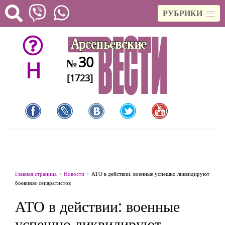
РУБРИКИ
30
№
H
[1723]
Главная страница
Новости
АТО в действии: военные успешно ликвидируют
боевиков-сепаратистов
АТО в действии: военные
успешно ликвидируют