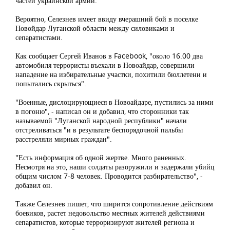
частей украинской армии.
Вероятно, Селезнев имеет ввиду вчерашний бой в поселке
Новойдар Луганской области между силовиками и
сепаратистами.
Как сообщает Сергей Иванов в Facebook, "около 16.00 два
автомобиля террористы въехали в Новоайдар, совершили
нападение на избирательные участки, похитили бюллетени и
попытались скрыться".
"Военные, дислоцирующиеся в Новоайдаре, пустились за ними
в погоню", - написал он и добавил, что сторонники так
называемой "Луганской народной республики" начали
отстреливаться "и в результате беспорядочной пальбы
расстреляли мирных граждан".
"Есть информация об одной жертве. Много раненных.
Несмотря на это, наши солдаты разоружили и задержали убийц
общим числом 7-8 человек. Проводится разбирательство", -
добавил он.
Также Селезнев пишет, что ширится сопротивление действиям
боевиков, растет недовольство местных жителей действиями
сепаратистов, которые терроризируют жителей региона и