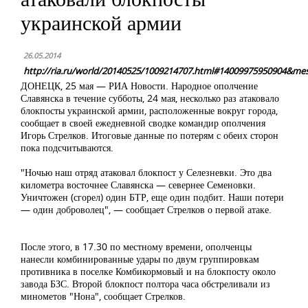
украинской армии
26.05.2014
http://ria.ru/world/20140525/1009214707.html#14009975950904&mes
ДОНЕЦК, 25 мая — РИА Новости. Народное ополчение
Славянска в течение субботы, 24 мая, несколько раз атаковало
блокпосты украинской армии, расположенные вокруг города,
сообщает в своей ежедневной сводке командир ополчения
Игорь Стрелков. Итоговые данные по потерям с обеих сторон
пока подсчитываются.
"Ночью наш отряд атаковал блокпост у Селезневки. Это два
километра восточнее Славянска — севернее Семеновки.
Уничтожен (сгорел) один БТР, еще один подбит. Наши потери
— один доброволец", — сообщает Стрелков о первой атаке.
После этого, в 17.30 по местному времени, ополченцы
нанесли комбинированные удары по двум группировкам
противника в поселке Комбикормовый и на блокпосту около
завода БЗС. Второй блокпост полтора часа обстреливали из
минометов "Нона", сообщает Стрелков.