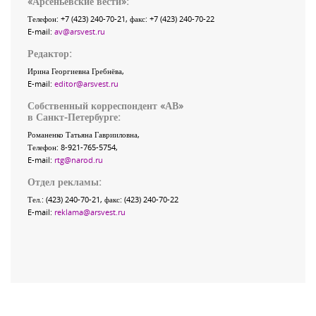
«
Арсеньевские вести
»:
Телефон:
+7 (423) 240-70-21
, факс:
+7 (423) 240-70-22
E-mail:
av@arsvest.ru
Редактор:
Ирина Георгиевна Гребнёва,
E-mail:
editor@arsvest.ru
Собственный корреспондент «АВ»
в Санкт-Петербурге:
Романенко Татьяна Гаврииловна,
Телефон: 8-921-765-5754,
E-mail:
rtg@narod.ru
Отдел рекламы:
Тел.: (423) 240-70-21, факс: (423) 240-70-22
E-mail:
reklama@arsvest.ru