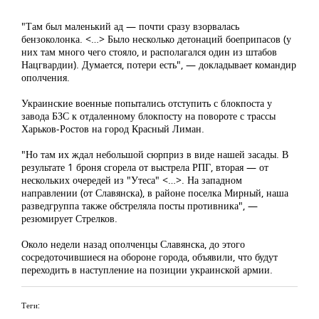
"Там был маленький ад — почти сразу взорвалась
бензоколонка. <…> Было несколько детонаций боеприпасов (у
них там много чего стояло, и располагался один из штабов
Нацгвардии). Думается, потери есть", — докладывает командир
ополчения.
Украинские военные попытались отступить с блокпоста у
завода БЗС к отдаленному блокпосту на повороте с трассы
Харьков-Ростов на город Красный Лиман.
"Но там их ждал небольшой сюрприз в виде нашей засады. В
результате 1 броня сгорела от выстрела РПГ, вторая — от
нескольких очередей из "Утеса" <…>. На западном
направлении (от Славянска), в районе поселка Мирный, наша
разведгруппа также обстреляла посты противника", —
резюмирует Стрелков.
Около недели назад ополченцы Славянска, до этого
сосредоточившиеся на обороне города, объявили, что будут
переходить в наступление на позиции украинской армии.
Теги: