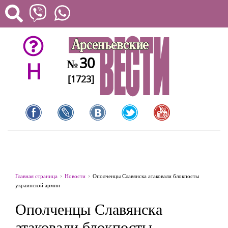
30
№
H
[1723]
Главная страница
Новости
Ополченцы Славянска атаковали блокпосты
украинской армии
Ополченцы Славянска
атаковали блокпосты