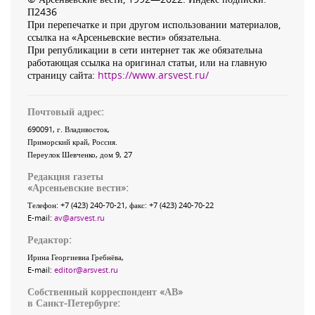
П2436
При перепечатке и при другом использовании материалов,
ссылка на «Арсеньевские вести» обязательна.
При републикации в сети интернет так же обязательна
работающая ссылка на оригинал статьи, или на главную
страницу сайта:
https://www.arsvest.ru/
Почтовый адрес:
690091
, г.
Владивосток
,
Приморский край
,
Россия
.
Переулок Шевченко
, дом 9, 27
Редакция газеты
«
Арсеньевские вести
»:
Телефон:
+7 (423) 240-70-21
, факс:
+7 (423) 240-70-22
E-mail:
av@arsvest.ru
Редактор:
Ирина Георгиевна Гребнёва,
E-mail:
editor@arsvest.ru
Собственный корреспондент «АВ»
в Санкт-Петербурге: