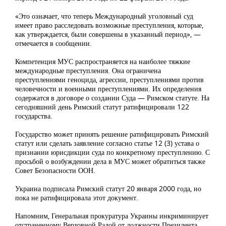
«Это означает, что теперь Международный уголовный суд
имеет право расследовать возможные преступления, которые,
как утверждается, были совершены в указанный период», —
отмечается в сообщении.
Компетенция МУС распространяется на наиболее тяжкие
международные преступления. Она ограничена
преступлениями геноцида, агрессии, преступлениями против
человечности и военными преступлениями. Их определения
содержатся в договоре о создании Суда — Римском статуте. На
сегодняшний день Римский статут ратифицировали 122
государства.
Государство может принять решение ратифицировать Римский
статут или сделать заявление согласно статье 12 (3) устава о
признании юрисдикции суда по конкретному преступлению. С
просьбой о возбуждении дела в МУС может обратиться также
Совет Безопасности ООН.
Украина подписала Римский статут 20 января 2000 года, но
пока не ратифицировала этот документ.
Напомним, Генеральная прокуратура Украины инкриминирует
отстраненному Верховной Радой от должности Президента