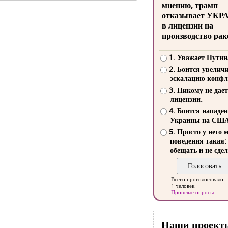
мнению, трамп
отказывает УКР
в лицензии на
производство рак
1. Уважает Путин
2. Боится увелич
эскалацию конфл
3. Никому не дает
лицензии.
4. Боится нападе
Украины на СШ
5. Просто у него 
поведения такая:
обещать и не сдел
Всего проголосовало
1 человек
Прошлые опросы
Наши проект