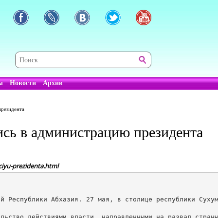
ы
Новости
Архив
президента
сь в администрацию президента
ciyu-prezidenta.html
й Республики Абхазия. 27 мая, в столице республики Сухум
льство действиями власти, направленными на развал страны