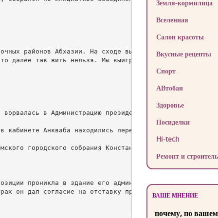
Земля-кормилица
Вселенная
Салон красоты
очных районов Абхазии. На сходе выступают представители 
Вкусные рецепты
то далее так жить нельзя. Мы выиграли войну, но реалии т
Спорт
АВтобан
Здоровье
 ворвалась в Администрацию президента.

Посиделки
в кабинете Анкваба находились переговорщики от оппозиции
Hi-tech
мского городского собрания Константин Пилия, передает «В
Ремонт и строитель
озиции проникла в здание его администрации.

рах он дал согласие на отставку правительства, генеральн
ВАШЕ МНЕНИЕ
почему, по вашем