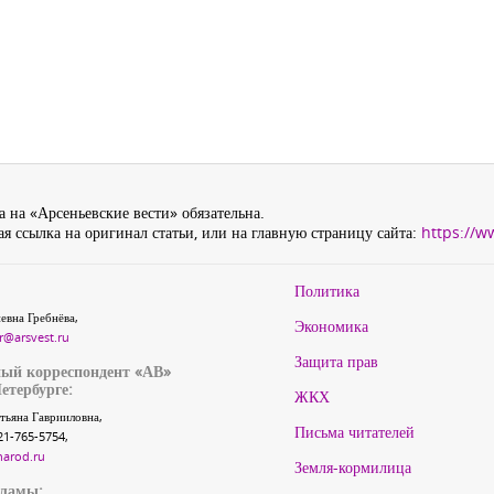
 на «Арсеньевские вести» обязательна.
я ссылка на оригинал статьи, или на главную страницу сайта:
https://w
Политика
евна Гребнёва,
Экономика
r@arsvest.ru
Защита прав
ый корреспондент «АВ»
етербурге:
ЖКХ
тьяна Гаврииловна,
Письма читателей
21-765-5754,
narod.ru
Земля-кормилица
кламы: