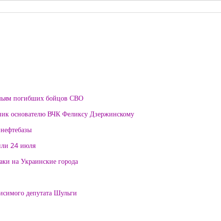
мьям погибших бойцов СВО
тник основателю ВЧК Феликсу Дзержинскому
 нефтебазы
или 24 июля
таки на Украинские города
висимого депутата Шульги