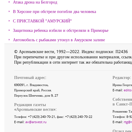
Атака дрона на Белгород
В Херсоне при обстреле погибли два человека
С ПРИСТАВКОЙ "АМУРСКИЙ"
Защитника ребенка избили и обстреляли в Приморье
Автомобиль с рыбаками утонул в Амурском заливе
© Арсеньевские вести, 1992—2022. Индекс подписки: П2436
При перепечатке и при другом использовании материалов, ссылка
При републикации в сети интернет так же обязательна работающа
Почтовый адрес:
Редактор:
690091
, г.
Владивосток
,
Ирина Георги
Приморский край
,
Россия
.
E-mail:
edito
Переулок Шевченко
, дом 9, 27
Собственн
в Санкт-П
Редакция газеты
«
Арсеньевские вести
»:
Романенко Та
Телефон:
+7 (423) 240-70-21
, факс:
+7 (423) 240-70-22
Телефон: 8-9
E-mail:
av@arsvest.ru
E-mail:
rtg@
Отдел ре