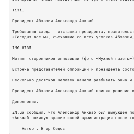
1isi1

Президент Абхазии Александр Анкваб

Требования схода — отставка президента, правительст
«Сегодня все мы, съехавшие со всех уголков Абхазии,
IMG_8735

Митинг сторонников оппозиции (фото «Нужной газеты»)
Встреча представителей оппозиции и президента состо
Несколько десятков человек начали разбивать окна и 
Президент Абхазии Александр Анкваб принял решение о
Дополнение.

ZN.ua сообщил, что Александр Анкваб был вынужден по
«Анкваб покинул здание своей администрации после то