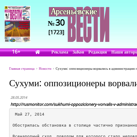
30
№
[1723]
16+
Реклама
ЗаКон
Редакция
Наши автор
Главная страница
Новости
Сухуми: оппозиционеры ворвались в администрацию 
Сухуми: оппозиционеры ворвали
28.05.2014
http://rusmonitor.com/sukhumi-oppozicionery-vorvalis-v-administra
 Май 27, 2014

Обострилась обстановка в столице частично признанно
Всенародный сход, поводом для которого стало недово