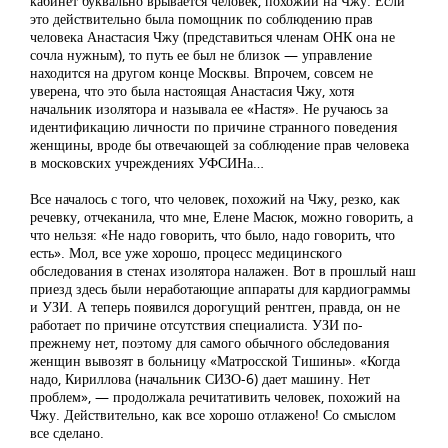
кабинет буквально врывается человек, похожий на Чжу. Если
это действительно была помощник по соблюдению прав
человека Анастасия Чжу (представиться членам ОНК она не
сочла нужным), то путь ее был не близок — управление
находится на другом конце Москвы. Впрочем, совсем не
уверена, что это была настоящая Анастасия Чжу, хотя
начальник изолятора и называла ее «Настя». Не ручаюсь за
идентификацию личности по причине странного поведения
женщины, вроде бы отвечающей за соблюдение прав человека
в московских учреждениях УФСИНа…
Все началось с того, что человек, похожий на Чжу, резко, как
речевку, отчеканила, что мне, Елене Масюк, можно говорить, а
что нельзя: «Не надо говорить, что было, надо говорить, что
есть». Мол, все уже хорошо, процесс медицинского
обследования в стенах изолятора налажен. Вот в прошлый наш
приезд здесь были неработающие аппараты для кардиограммы
и УЗИ. А теперь появился дорогущий рентген, правда, он не
работает по причине отсутствия специалиста. УЗИ по-
прежнему нет, поэтому для самого обычного обследования
женщин вывозят в больницу «Матросской Тишины». «Когда
надо, Кириллова (начальник СИЗО-6) дает машину. Нет
проблем», — продолжала речитативить человек, похожий на
Чжу. Действительно, как все хорошо отлажено! Со смыслом
все сделано.