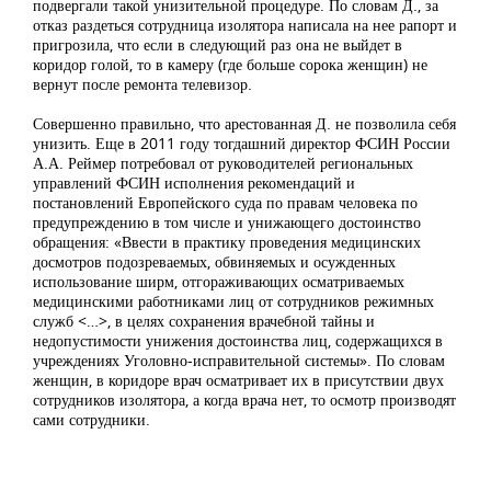
подвергали такой унизительной процедуре. По словам Д., за
отказ раздеться сотрудница изолятора написала на нее рапорт и
пригрозила, что если в следующий раз она не выйдет в
коридор голой, то в камеру (где больше сорока женщин) не
вернут после ремонта телевизор.
Совершенно правильно, что арестованная Д. не позволила себя
унизить. Еще в 2011 году тогдашний директор ФСИН России
А.А. Реймер потребовал от руководителей региональных
управлений ФСИН исполнения рекомендаций и
постановлений Европейского суда по правам человека по
предупреждению в том числе и унижающего достоинство
обращения: «Ввести в практику проведения медицинских
досмотров подозреваемых, обвиняемых и осужденных
использование ширм, отгораживающих осматриваемых
медицинскими работниками лиц от сотрудников режимных
служб <…>, в целях сохранения врачебной тайны и
недопустимости унижения достоинства лиц, содержащихся в
учреждениях Уголовно-исправительной системы». По словам
женщин, в коридоре врач осматривает их в присутствии двух
сотрудников изолятора, а когда врача нет, то осмотр производят
сами сотрудники.