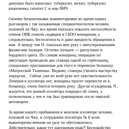
девушки было написано: туберкулез легких, туберкулез
кишечника, гепатит С и еще ВИЧ.
Своими бесконечными комментариями во время наших
разговоров с так называемым спецконтингентом человек,
похожий на Чжу, все время пыталась показать неспособность
членов ОНК помочь сидящим в СИЗО женщинам, а
следовательно, бесполезность и даже вредность обращения к
нам. А между тем Н. показала мне руку с ампутированными
фалангами пальцев. Остатки пальцев — распухшие и
бордового цвета. По словам женщины, операцию по
ампутации проводили два стажера одной из горбольниц,
специально приглашенные для этого в тюремную больницу
«Матросской Тишины». Видимо, стажеры учились мастерству
хирургии… Сейчас уже во всей руке нет чувствительности.
Лечения в изоляторе нет, женщина просит перевести ее в
больницу, очень боится потерять руку. Другая осужденная, Ч.,
жалуется, что конвой изолятора повредил ей спину, а
позвоночник у нее и так был травмирован после тяжелой
автоаварии…
За время нашего пребывания в женском изоляторе человек,
похожий на Чжу, и сотрудники изолятора № 6 всем
вышеперечисленным ни разу не обеспокоились.
Действительно, какие тут нарушения прав?! Беспокойство