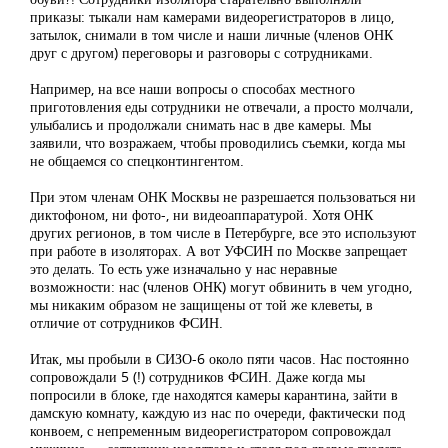
приказы: тыкали нам камерами видеорегистраторов в лицо,
затылок, снимали в том числе и наши личные (членов ОНК
друг с другом) переговоры и разговоры с сотрудниками.
Например, на все наши вопросы о способах местного
приготовления еды сотрудники не отвечали, а просто молчали,
улыбались и продолжали снимать нас в две камеры. Мы
заявили, что возражаем, чтобы проводились съемки, когда мы
не общаемся со спецконтингентом.
При этом членам ОНК Москвы не разрешается пользоваться ни
диктофоном, ни фото-, ни видеоаппаратурой. Хотя ОНК
других регионов, в том числе в Петербурге, все это используют
при работе в изоляторах. А вот УФСИН по Москве запрещает
это делать. То есть уже изначально у нас неравные
возможности: нас (членов ОНК) могут обвинить в чем угодно,
мы никаким образом не защищены от той же клеветы, в
отличие от сотрудников ФСИН.
Итак, мы пробыли в СИЗО-6 около пяти часов. Нас постоянно
сопровождали 5 (!) сотрудников ФСИН. Даже когда мы
попросили в блоке, где находятся камеры карантина, зайти в
дамскую комнату, каждую из нас по очереди, фактически под
конвоем, с непременным видеорегистратором сопровождал