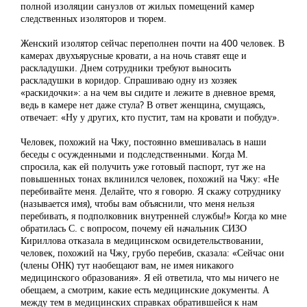
полной изоляции санузлов от жилых помещений камер
следственных изоляторов и тюрем.
Женский изолятор сейчас переполнен почти на 400 человек. В
камерах двухъярусные кровати, а на ночь ставят еще и
раскладушки. Днем сотрудники требуют выносить
раскладушки в коридор. Спрашиваю одну из хозяек
«раскидочки»: а на чем вы сидите и лежите в дневное время,
ведь в камере нет даже стула? В ответ женщина, смущаясь,
отвечает: «Ну у других, кто пустит, там на кровати и побуду».
Человек, похожий на Чжу, постоянно вмешивалась в наши
беседы с осужденными и подследственными. Когда М.
спросила, как ей получить уже готовый паспорт, тут же на
повышенных тонах вклинился человек, похожий на Чжу: «Не
перебивайте меня. Делайте, что я говорю. Я скажу сотруднику
(называется имя), чтобы вам объяснили, что меня нельзя
перебивать, я подполковник внутренней службы!» Когда ко мне
обратилась С. с вопросом, почему ей начальник СИЗО
Кириллова отказала в медицинском освидетельствовании,
человек, похожий на Чжу, грубо перебив, сказала: «Сейчас они
(члены ОНК) тут наобещают вам, не имея никакого
медицинского образования». Я ей ответила, что мы ничего не
обещаем, а смотрим, какие есть медицинские документы. А
между тем в медицинских справках обратившейся к нам