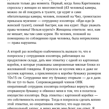
вызвали только два момента. Первый, когда Анна Каретникова
спросила у женщин из многоместной (43 человека) камеры,
можно ли ей покурить в туалете, где курят и сами
обитательницы камеры, человек, похожий на Чжу, громогласно
приказала мужчине — сотруднику изолятора: «Иди-иди (в
женский туалет), снимай быстрее, как она курит. Надо уважать
права человека! Нельзя курить!» Женщины ответили: мол, нам
не мешает, мы там сами курим. Но человек, похожий на
помощника по соблюдению прав человека, была непреклонна
— права нарушены.
А второй раз всеобщую озабоченность вызвало то, что я
попросила у сотрудников изолятора, работающих на
продуктовом складе, дать мне этикетку с одной из картонных
коробок, в которые упакованы замороженные мясные блоки из
жилованной говядины. Я просила не кусочек мяса и даже не
кусочек картонки, а приклеенную к коробке бумажку размером
10х15 см. Сотрудники мне эту бумажку оторвали — да и дали.
Но не тут-то было. Сопровождающий членов ОНК
оперативный сотрудник изолятора потребовал вернуть ему
оторванную бумажку и обвинил меня в том, что я похитила
имущество изолятора. Ведь этикетка с картонной коробки —
это собственность изолятора. Тогда я попросила сделать копию
этой этикетки, но оперативник ответил, что надо писать
официальный запрос, и через месяц мне будет дан ответ. Я