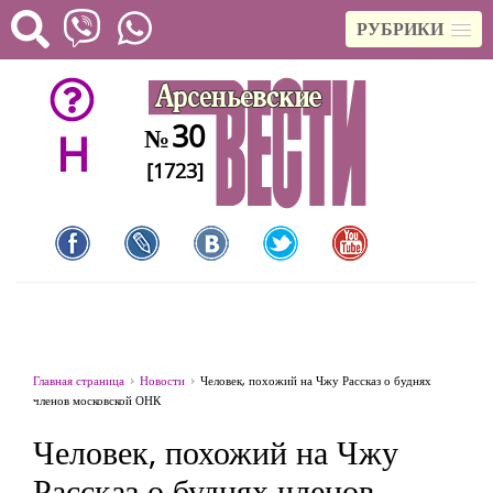
РУБРИКИ
30
№
H
[1723]
Главная страница
Новости
Человек, похожий на Чжу Рассказ о буднях
членов московской ОНК
Человек, похожий на Чжу
Рассказ о буднях членов