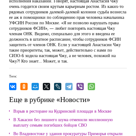
исполнения наказаний. Говорят, настоящая Анастасия Чжу
очень гордится своим крутым карьерным ростом. Из каких-то
рядовых сотрудников далекой-далекой колонии судьба вознесла
ее аж в помощники по соблюдению прав человека начальника
УФСИН России по Москве. «Я не позволю нарушать права
сотрудников ФСИН», — любит повторять настоящая Чжу
членам ОНК. Видимо, специально для этого и введена ее
должность в штатное расписание, чтобы сотрудников ФСИН
защитить от членов ОНК. Если у настоящей Анастасии Чжу
такие приоритеты, так, может, действительно с нами по
СИЗО-6 ходила настоящая Чжу, а не человек, похожий на
Чжу?! Кто знает… Может, и так.
Теги:
Еще в рубрике «Новости»
Взрыв в ресторане на Кудринской площади в Москве
В Хакасии без лишнего шума отменили миллионную
выплату семьям погибших бойцов СВО
Во Владивостоке у здания прокуратуры Приморья открыли