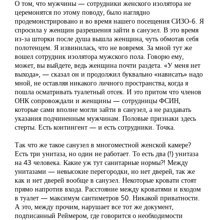
О том, что мужчины — сотрудники женского изолятора не
церемонятся по этому поводу, было наглядно
продемонстрировано и во время нашего посещения СИЗО-6. Я
спросила у женщин разрешения зайти в санузел. В это время
из-за шторки после душа вышла женщина, чуть обмотав себя
полотенцем. Я извинилась, что не вовремя. За мной тут же
вошел сотрудник изолятора мужского пола. Говорю ему,
может, вы выйдете, ведь женщина почти раздета. «У меня нет
выхода», — сказал он и продолжил буквально «нависать» надо
мной, не оставляя никакого личного пространства, когда я
пошла осматривать туалетный отсек. И это притом что членов
ОНК сопровождали и женщины — сотрудницы ФСИН,
которые сами вполне могли зайти в санузел, а не раздавать
указания подчиненным мужчинам. Половые признаки здесь
стерты. Есть контингент — и есть сотрудники. Точка.
Так что же такое санузел в многоместной женской камере?
Есть три унитаза, но один не работает. То есть два (!) унитаза
на 43 человека. Какие уж тут санитарные нормы?! Между
унитазами — невысокие перегородки, но нет дверей, так же
как и нет дверей вообще в санузел. Некоторые кровати стоят
прямо напротив входа. Расстояние между кроватями и входом
в туалет — максимум сантиметров 50. Никакой приватности.
А это, между прочим, нарушает все тот же документ,
подписанный Реймером, где говорится о необходимости