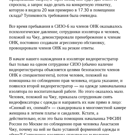
спросила, а запрос надо делать на конкретную этикетку,
которую я видела 20 мая примерно в 17.30 в помещении
склада? Тупиковость требования была очевидна.
Все время пребывания в СИЗО-6 на членов ОНК оказывалось
психологическое давление, сотрудники изолятора и человек,
похожий на Чжу, демонстрировали пренебрежение к членам
ОНК, постоянно создавали агрессивную обстановку,
провоцировали членов ОНК на резкие ответы.
В начале нашего нахождения в изоляторе видеорегистратор
был только на одном сотруднике СИЗО (обычно наличие
видеорегистратора объясняется целями безопасности членов
ОНК и спецконтингента), потом человек, похожий на
помощника по соблюдению прав человека, отдала указание, и
появился второй видеорегистратор — на одежде замначальника
изолятора по воспитательной работе. Но этого оказалось мало.
Человек, похожий на Чжу, приказала сотрудникам снять
видеофиксаторы с одежды и направить их нам прямо в лицо:
«Снимай их, снимай!» — скандировала в многоместной камере
женщина в летнем платье и сандалиях. Кстати, а
действительно, если это была помощник начальника УФСИН
России по Москве по соблюдению прав человека Анастасия
Чжу, почему на ней не было уставной форменной одежды и
обуви?! Сотрудники изолятора старательно выполняли