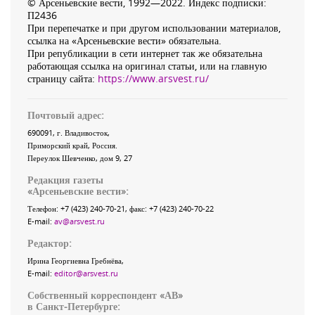
© Арсеньевские вести, 1992—2022. Индекс подписки:
П2436
При перепечатке и при другом использовании материалов,
ссылка на «Арсеньевские вести» обязательна.
При републикации в сети интернет так же обязательна
работающая ссылка на оригинал статьи, или на главную
страницу сайта:
https://www.arsvest.ru/
Почтовый адрес:
690091
, г.
Владивосток
,
Приморский край
,
Россия
.
Переулок Шевченко
, дом 9, 27
Редакция газеты
«
Арсеньевские вести
»:
Телефон:
+7 (423) 240-70-21
, факс:
+7 (423) 240-70-22
E-mail:
av@arsvest.ru
Редактор:
Ирина Георгиевна Гребнёва,
E-mail:
editor@arsvest.ru
Собственный корреспондент «АВ»
в Санкт-Петербурге: