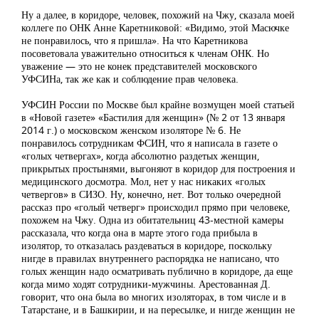
Ну а далее, в коридоре, человек, похожий на Чжу, сказала моей
коллеге по ОНК Анне Каретниковой: «Видимо, этой Масючке
не понравилось, что я пришла». На что Каретникова
посоветовала уважительно относиться к членам ОНК. Но
уважение — это не конек представителей московского
УФСИНа, так же как и соблюдение прав человека.
УФСИН России по Москве был крайне возмущен моей статьей
в «Новой газете» «Бастилия для женщин» (№ 2 от 13 января
2014 г.) о московском женском изоляторе № 6. Не
понравилось сотрудникам ФСИН, что я написала в газете о
«голых четвергах», когда абсолютно раздетых женщин,
прикрытых простынями, выгоняют в коридор для построения и
медицинского досмотра. Мол, нет у нас никаких «голых
четвергов» в СИЗО. Ну, конечно, нет. Вот только очередной
рассказ про «голый четверг» происходил прямо при человеке,
похожем на Чжу. Одна из обитательниц 43-местной камеры
рассказала, что когда она в марте этого года прибыла в
изолятор, то отказалась раздеваться в коридоре, поскольку
нигде в правилах внутреннего распорядка не написано, что
голых женщин надо осматривать публично в коридоре, да еще
когда мимо ходят сотрудники-мужчины. Арестованная Д.
говорит, что она была во многих изоляторах, в том числе и в
Татарстане, и в Башкирии, и на пересылке, и нигде женщин не