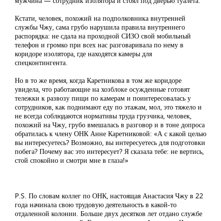
мужчина — сотрудник изолятора и стоял под дверью туалета.
Кстати, человек, похожий на подполковника внутренней
службы Чжу, сама грубо нарушила правила внутреннего
распорядка: не сдала на проходной СИЗО свой мобильный
телефон и громко при всех нас разговаривала по нему в
коридоре изолятора, где находятся камеры для
спецконтингента.
Но в то же время, когда Каретникова в том же коридоре
увидела, что работающие на хозблоке осужденные готовят
тележки к развозу пищи по камерам и поинтересовалась у
сотрудников, как поднимают еду по этажам, мол, это тяжело и
не всегда соблюдаются нормативы труда грузчика, человек,
похожий на Чжу, грубо вмешалась в разговор и в тоне допроса
обратилась к члену ОНК Анне Каретниковой: «А с какой целью
вы интересуетесь? Возможно, вы интересуетесь для подготовки
побега? Почему вас это интересует? Я сказала тебе: не вертись,
стой спокойно и смотри мне в глаза!»
P.S. По словам коллег по ОНК, настоящая Анастасия Чжу в 22
года начинала свою трудовую деятельность в какой-то
отдаленной колонии. Больше двух десятков лет отдано службе