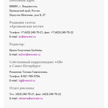
Почтовый адрес:
690091
, г.
Владивосток
,
Приморский край
,
Россия
.
Переулок Шевченко
, дом 9, 27
Редакция газеты
«
Арсеньевские вести
»:
Телефон:
+7 (423) 240-70-21
, факс:
+7 (423) 240-70-22
E-mail:
av@arsvest.ru
Редактор:
Ирина Георгиевна Гребнёва,
E-mail:
editor@arsvest.ru
Собственный корреспондент «АВ»
в Санкт-Петербурге:
Романенко Татьяна Гаврииловна,
Телефон: 8-921-765-5754,
E-mail:
rtg@narod.ru
Отдел рекламы:
Тел.: (423) 240-70-21, факс: (423) 240-70-22
E-mail:
reklama@arsvest.ru