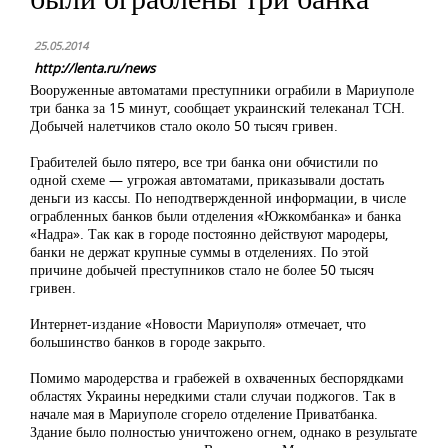
25.05.2014
http://lenta.ru/news
Вооруженные автоматами преступники ограбили в Мариуполе
три банка за 15 минут, сообщает украинский телеканал ТСН.
Добычей налетчиков стало около 50 тысяч гривен.
Грабителей было пятеро, все три банка они обчистили по
одной схеме — угрожая автоматами, приказывали достать
деньги из кассы. По неподтвержденной информации, в числе
ограбленных банков были отделения «Южкомбанка» и банка
«Надра». Так как в городе постоянно действуют мародеры,
банки не держат крупные суммы в отделениях. По этой
причине добычей преступников стало не более 50 тысяч
гривен.
Интернет-издание «Новости Мариуполя» отмечает, что
большинство банков в городе закрыто.
Помимо мародерства и грабежей в охваченных беспорядками
областях Украины нередкими стали случаи поджогов. Так в
начале мая в Мариуполе сгорело отделение Приватбанка.
Здание было полностью уничтожено огнем, однако в результате