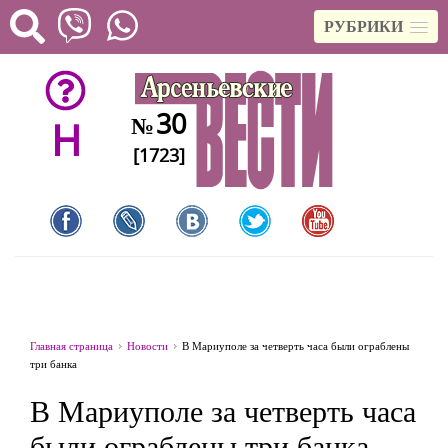
РУБРИКИ
30
№
H
[1723]
Главная страница
Новости
В Мариуполе за четверть часа были ограблены
три банка
В Мариуполе за четверть часа
были ограблены три банка