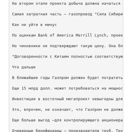
На втором этапе проекта добыча должна начаться с Ко
Самая затратная часть — газопровод "Сила Сибири", к
Как не уйти в минус

По оценкам Bank of America Merrill Lynch, проект бу
Но чиновники не подтверждают такую цену. Она близка
"Договоренности с Китаем полностью соответствуют на
Что дальше

В ближайшие годы Газпром должен будет потратиться н
Еще 15 млрд долл. может потребоваться на мощности п
Инвестиции в восточный мегапроект невыгодны для Газ
Это, впрочем, не означает, что Газ­пром не должен б
Еще больше выгод —для контролирующего акционера Газ
Очевидные бенефициары — производители труб. Трубная