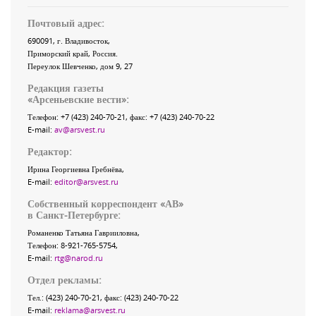
Почтовый адрес:
690091
, г.
Владивосток
,
Приморский край
,
Россия
.
Переулок Шевченко
, дом 9, 27
Редакция газеты
«
Арсеньевские вести
»:
Телефон:
+7 (423) 240-70-21
, факс:
+7 (423) 240-70-22
E-mail:
av@arsvest.ru
Редактор:
Ирина Георгиевна Гребнёва,
E-mail:
editor@arsvest.ru
Собственный корреспондент «АВ»
в Санкт-Петербурге:
Романенко Татьяна Гаврииловна,
Телефон: 8-921-765-5754,
E-mail:
rtg@narod.ru
Отдел рекламы:
Тел.: (423) 240-70-21, факс: (423) 240-70-22
E-mail:
reklama@arsvest.ru