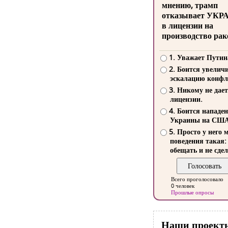
мнению, трамп
отказывает УКР
в лицензии на
производство рак
1. Уважает Путин
2. Боится увелич
эскалацию конфл
3. Никому не дает
лицензии.
4. Боится нападе
Украины на СШ
5. Просто у него 
поведения такая:
обещать и не сдел
Всего проголосовало
0 человек
Прошлые опросы
Наши проект