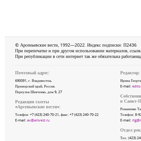
© Арсеньевские вести, 1992—2022. Индекс подписки: П2436
При перепечатке и при другом использовании материалов, ссылка
При републикации в сети интернет так же обязательна работающа
Почтовый адрес:
Редактор:
690091
, г.
Владивосток
,
Ирина Георги
Приморский край
,
Россия
.
E-mail:
edito
Переулок Шевченко
, дом 9, 27
Собственн
в Санкт-П
Редакция газеты
«
Арсеньевские вести
»:
Романенко Та
Телефон:
+7 (423) 240-70-21
, факс:
+7 (423) 240-70-22
Телефон: 8-9
E-mail:
av@arsvest.ru
E-mail:
rtg@
Отдел ре
Тел.: (423) 2