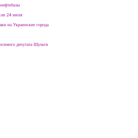
 нефтебазы
или 24 июля
таки на Украинские города
висимого депутата Шульги