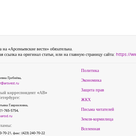
 на «Арсеньевские вести» обязательна.
я ссылка на оригинал статьи, или на главную страницу сайта:
https://w
Политика
евна Гребнёва,
Экономика
r@arsvest.ru
Защита прав
ый корреспондент «АВ»
етербурге:
ЖКХ
тьяна Гаврииловна,
Письма читателей
21-765-5754,
narod.ru
Земля-кормилица
кламы:
Вселенная
40-70-21, факс: (423) 240-70-22