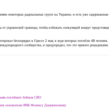
ми некоторых радикальных групп на Украине, и есть уже задержанные в 
а от украинской границы, чтобы избежать спекуляций вокруг предстоящ
тировал беспорядки в Одессе 2 мая, в ходе которых погибли 48 человек
еждународного сообщества, и предупредил, что это чревато рецидивами. 
мьям погибших бойцов СВО
тник основателю ВЧК Феликсу Дзержинскому