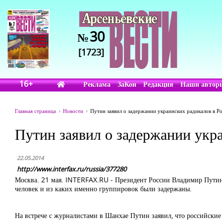
30
№
[1723]
16+
Реклама
ЗаКон
Редакция
Наши автор
Главная страница
Новости
Путин заявил о задержании украинских радикалов в Р
Путин заявил о задержании укр
22.05.2014
http://www.interfax.ru/russia/377280
Москва. 21 мая. INTERFAX.RU - Президент России Владимир Путин 
человек и из каких именно группировок были задержаны.
На встрече с журналистами в Шанхае Путин заявил, что российски