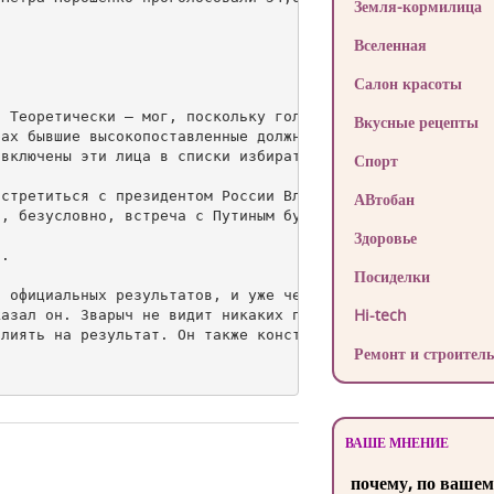
Земля-кормилица
Вселенная
Салон красоты
 Теоретически — мог, поскольку голосование было организо
Вкусные рецепты
ах бывшие высокопоставленные должностные лица, которые с
включены эти лица в списки избирателей, — сказал он. — Л
Спорт
стретиться с президентом России Владимиром Путиным.

АВтобан
, безусловно, встреча с Путиным будет», — передает его с
Здоровье
.

Посиделки
 официальных результатов, и уже через пять дней после эт
Hi-tech
азал он. Зварыч не видит никаких проблем с тем, чтобы пр
лиять на результат. Он также констатировал, что количест
Ремонт и строитель
ВАШЕ МНЕНИЕ
почему, по вашем