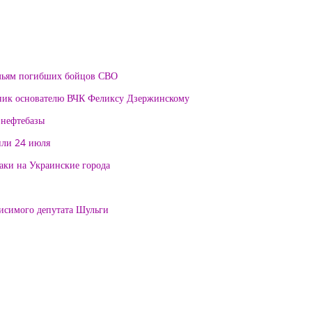
мьям погибших бойцов СВО
тник основателю ВЧК Феликсу Дзержинскому
 нефтебазы
или 24 июля
таки на Украинские города
висимого депутата Шульги