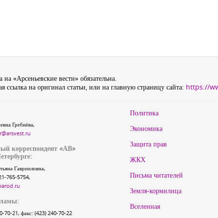
 на «Арсеньевские вести» обязательна.
я ссылка на оригинал статьи, или на главную страницу сайта:
https://w
Политика
евна Гребнёва,
Экономика
r@arsvest.ru
Защита прав
ый корреспондент «АВ»
етербурге:
ЖКХ
тьяна Гаврииловна,
Письма читателей
21-765-5754,
narod.ru
Земля-кормилица
кламы:
Вселенная
40-70-21, факс: (423) 240-70-22