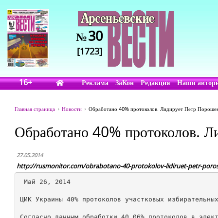
30
№
[1723]
16+
Реклама
ЗаКон
Редакция
Наши автор
Главная страница
Новости
Обработано 40% протоколов. Лидирует Петр Пороше
Обработано 40% протоколов. Л
27.05.2014
http://rusmonitor.com/obrabotano-40-protokolov-lidiruet-petr-por
 Май 26, 2014

ЦИК Украины 40% протоколов участковых избирательных
Согласно данным обработки 40,06% протоколов в элект