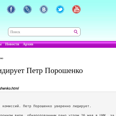
ы
Новости
Архив
нко
идирует Петр Порошенко
oshenko.html
 комиссий. Петр Порошенко уверенно лидирует.

ронном виде, обнародованным рано утром 26 мая в ЦИК, за 