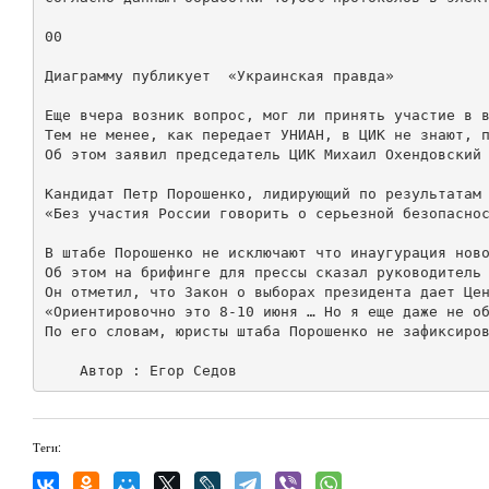
00

Диаграмму публикует  «Украинская правда»

Еще вчера возник вопрос, мог ли принять участие в в
Тем не менее, как передает УНИАН, в ЦИК не знают, п
Об этом заявил председатель ЦИК Михаил Охендовский 
Кандидат Петр Порошенко, лидирующий по результатам 
«Без участия России говорить о серьезной безопаснос
В штабе Порошенко не исключают что инаугурация ново
Об этом на брифинге для прессы сказал руководитель 
Он отметил, что Закон о выборах президента дает Цен
«Ориентировочно это 8-10 июня … Но я еще даже не об
По его словам, юристы штаба Порошенко не зафиксиров
Теги: