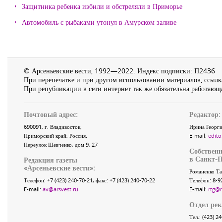
Защитника ребенка избили и обстреляли в Приморье
Автомобиль с рыбаками утонул в Амурском заливе
© Арсеньевские вести, 1992—2022. Индекс подписки: П2436
При перепечатке и при другом использовании материалов, ссылка
При републикации в сети интернет так же обязательна работающа
Почтовый адрес:
Редактор:
690091
, г.
Владивосток
,
Ирина Георги
Приморский край
,
Россия
.
E-mail:
edito
Переулок Шевченко
, дом 9, 27
Собственн
в Санкт-П
Редакция газеты
«
Арсеньевские вести
»:
Романенко Та
Телефон:
+7 (423) 240-70-21
, факс:
+7 (423) 240-70-22
Телефон: 8-9
E-mail:
av@arsvest.ru
E-mail:
rtg@
Отдел ре
Тел.: (423) 2