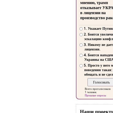
мнению, трамп
отказывает УКР
в лицензии на
производство рак
1. Уважает Путин
2. Боится увелич
эскалацию конфл
3. Никому не дает
лицензии.
4. Боится нападе
Украины на СШ
5. Просто у него 
поведения такая:
обещать и не сдел
Всего проголосовало
1 человек
Прошлые опросы
Наши проект