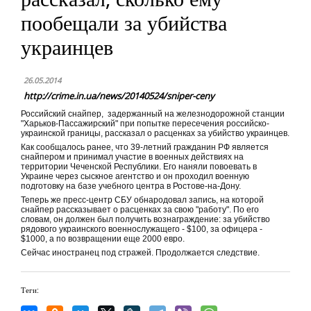
пообещали за убийства
украинцев
26.05.2014
http://crime.in.ua/news/20140524/sniper-ceny
Российский снайпер, задержанный на железнодорожной станции
"Харьков-Пассажирский" при попытке пересечения российско-
украинской границы, рассказал о расценках за убийство украинцев.
Как сообщалось ранее, что 39-летний гражданин РФ является
снайпером и принимал участие в военных действиях на
территории Чеченской Республики. Его наняли повоевать в
Украине через сыскное агентство и он проходил военную
подготовку на базе учебного центра в Ростове-на-Дону.
Теперь же пресс-центр СБУ
обнародовал
запись, на которой
снайпер рассказывает о расценках за свою "работу". По его
словам, он должен был получить вознаграждение: за убийство
рядового украинского военнослужащего - $100, за офицера -
$1000, а по возвращении еще 2000 евро.
Сейчас иностранец под стражей. Продолжается следствие.
Теги: