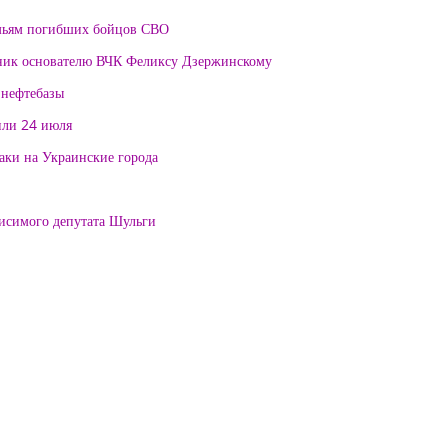
мьям погибших бойцов СВО
тник основателю ВЧК Феликсу Дзержинскому
 нефтебазы
или 24 июля
таки на Украинские города
висимого депутата Шульги