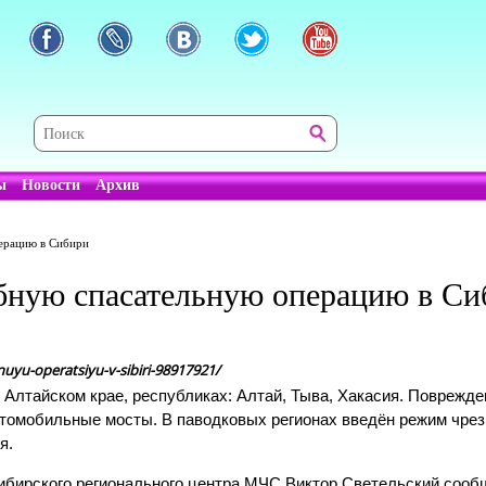
ы
Новости
Архив
ерацию в Сибири
ную спасательную операцию в Си
yu-operatsiyu-v-sibiri-98917921/
в Алтайском крае, республиках: Алтай, Тыва, Хакасия. Поврежд
втомобильные мосты. В паводковых регионах введён режим чрез
я.
бирского регионального центра МЧС Виктор Светельский сообщ