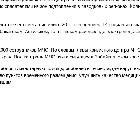
о спасателями из зон подтопления в паводковых регионах. Ко
льтате чего света лишились 20 тысяч человек, 14 социально-зн
баканском, Аскизском, Таштыпском районах, где электроподста
2000 сотрудников МЧС. По словам главы кризисного центра МЧС
 края. Под контроль МЧС взята ситуация в Забайкальском крае 
бири гуманитарную помощь, особенно в те места, где нарушено
во пунктов временного размещения, улучшить качество медицин
авшим.