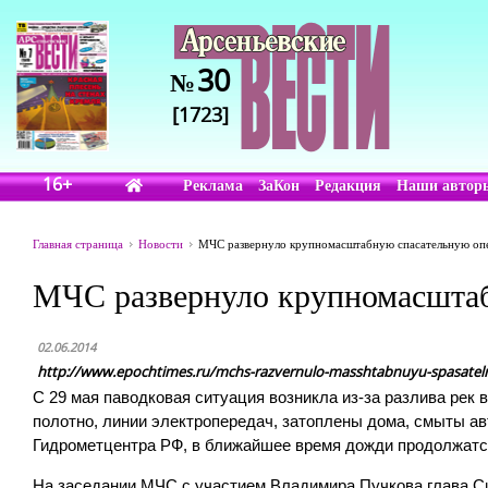
30
№
[1723]
16+
Реклама
ЗаКон
Редакция
Наши автор
Главная страница
Новости
МЧС развернуло крупномасштабную спасательную оп
МЧС развернуло крупномасштаб
02.06.2014
http://www.epochtimes.ru/mchs-razvernulo-masshtabnuyu-spasatelnu
С 29 мая паводковая ситуация возникла из-за разлива рек 
полотно, линии электропередач, затоплены дома, смыты а
Гидрометцентра РФ, в ближайшее время дожди продолжатс
На заседании МЧС с участием Владимира Пучкова глава Си