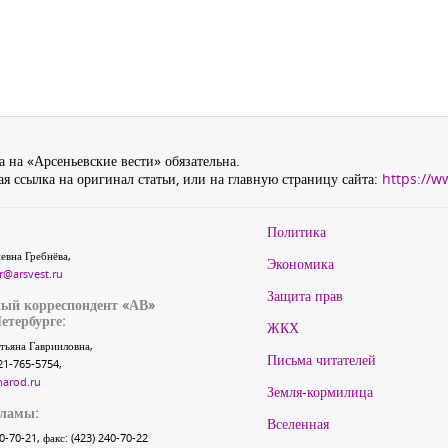
 на «Арсеньевские вести» обязательна.
я ссылка на оригинал статьи, или на главную страницу сайта:
https://w
Политика
евна Гребнёва,
Экономика
r@arsvest.ru
Защита прав
ый корреспондент «АВ»
етербурге:
ЖКХ
тьяна Гаврииловна,
Письма читателей
21-765-5754,
narod.ru
Земля-кормилица
кламы:
Вселенная
40-70-21, факс: (423) 240-70-22