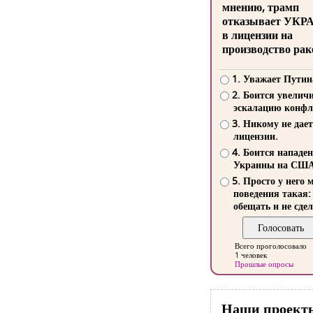
мнению, трамп
отказывает УКР
в лицензии на
производство рак
1. Уважает Путин
2. Боится увелич
эскалацию конфл
3. Никому не дает
лицензии.
4. Боится нападе
Украины на СШ
5. Просто у него 
поведения такая:
обещать и не сдел
Всего проголосовало
1 человек
Прошлые опросы
Наши проект