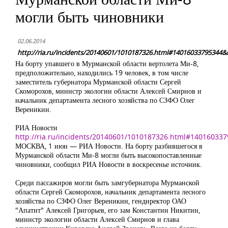
могли быть чиновники
02.06.2014
http://ria.ru/incidents/20140601/1010187326.html#14016033795344&
На борту упавшего в Мурманской области вертолета Ми-8,
предположительно, находились 19 человек, в том числе
заместитель губернатора Мурманской области Сергей
Скоморохов, министр экологии области Алексей Смирнов и
начальник департамента лесного хозяйства по СЗФО Олег
Вереникин.
РИА Новости
http://ria.ru/incidents/20140601/1010187326.html#14016033
МОСКВА, 1 июн — РИА Новости. На борту разбившегося в
Мурманской области Ми-8 могли быть высокопоставленные
чиновники, сообщил РИА Новости в воскресенье источник.
Среди пассажиров могли быть замгубернатора Мурманской
области Сергей Скоморохов, начальник департамента лесного
хозяйства по СЗФО Олег Вереникин, гендиректор ОАО
"Апатит" Алексей Григорьев, его зам Константин Никитин,
министр экологии области Алексей Смирнов и глава