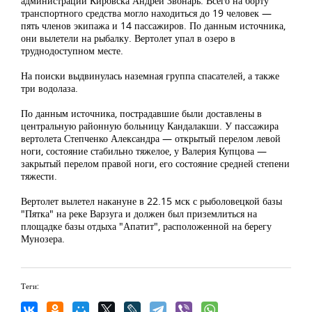
администрации Кировска Андрей Звонарь. Всего на борту
транспортного средства могло находиться до 19 человек —
пять членов экипажа и 14 пассажиров. По данным источника,
они вылетели на рыбалку. Вертолет упал в озеро в
труднодоступном месте.
На поиски выдвинулась наземная группа спасателей, а также
три водолаза.
По данным источника, пострадавшие были доставлены в
центральную районную больницу Кандалакши. У пассажира
вертолета Степченко Александра — открытый перелом левой
ноги, состояние стабильно тяжелое, у Валерия Купцова —
закрытый перелом правой ноги, его состояние средней степени
тяжести.
Вертолет вылетел накануне в 22.15 мск с рыболовецкой базы
"Пятка" на реке Варзуга и должен был приземлиться на
площадке базы отдыха "Апатит", расположенной на берегу
Мунозера.
Теги: