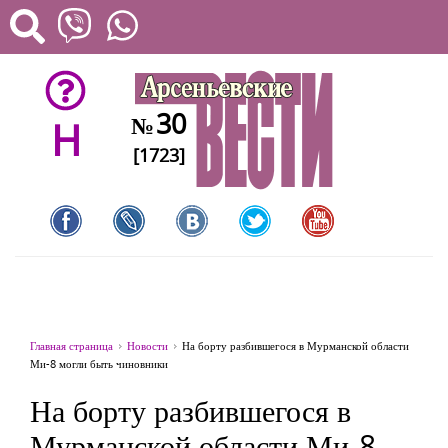
30
№
H
[1723]
Главная страница
Новости
На борту разбившегося в Мурманской области
Ми-8 могли быть чиновники
На борту разбившегося в
Мурманской области Ми-8