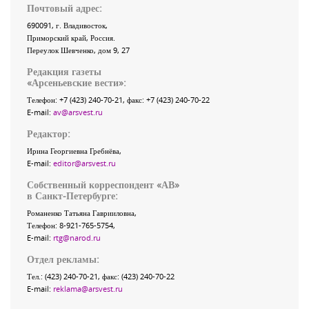
Почтовый адрес:
690091
, г.
Владивосток
,
Приморский край
,
Россия
.
Переулок Шевченко
, дом 9, 27
Редакция газеты
«
Арсеньевские вести
»:
Телефон:
+7 (423) 240-70-21
, факс:
+7 (423) 240-70-22
E-mail:
av@arsvest.ru
Редактор:
Ирина Георгиевна Гребнёва,
E-mail:
editor@arsvest.ru
Собственный корреспондент «АВ»
в Санкт-Петербурге:
Романенко Татьяна Гаврииловна,
Телефон: 8-921-765-5754,
E-mail:
rtg@narod.ru
Отдел рекламы:
Тел.: (423) 240-70-21, факс: (423) 240-70-22
E-mail:
reklama@arsvest.ru