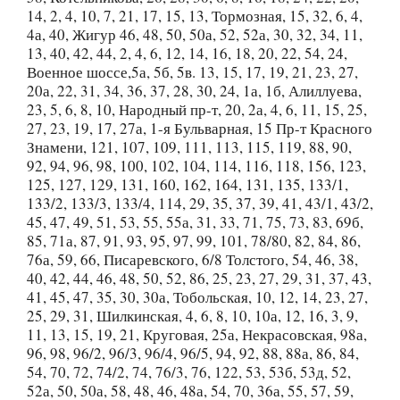
14, 2, 4, 10, 7, 21, 17, 15, 13, Тормозная, 15, 32, 6, 4,
4а, 40, Жигур 46, 48, 50, 50а, 52, 52а, 30, 32, 34, 11,
13, 40, 42, 44, 2, 4, 6, 12, 14, 16, 18, 20, 22, 54, 24,
Военное шоссе,5а, 5б, 5в. 13, 15, 17, 19, 21, 23, 27,
20а, 22, 31, 34, 36, 37, 28, 30, 24, 1а, 1б, Алиллуева,
23, 5, 6, 8, 10, Народный пр-т, 20, 2а, 4, 6, 11, 15, 25,
27, 23, 19, 17, 27а, 1-я Бульварная, 15 Пр-т Красного
Знамени, 121, 107, 109, 111, 113, 115, 119, 88, 90,
92, 94, 96, 98, 100, 102, 104, 114, 116, 118, 156, 123,
125, 127, 129, 131, 160, 162, 164, 131, 135, 133/1,
133/2, 133/3, 133/4, 114, 29, 35, 37, 39, 41, 43/1, 43/2,
45, 47, 49, 51, 53, 55, 55а, 31, 33, 71, 75, 73, 83, 69б,
85, 71а, 87, 91, 93, 95, 97, 99, 101, 78/80, 82, 84, 86,
76а, 59, 66, Писаревского, 6/8 Толстого, 54, 46, 38,
40, 42, 44, 46, 48, 50, 52, 86, 25, 23, 27, 29, 31, 37, 43,
41, 45, 47, 35, 30, 30а, Тобольская, 10, 12, 14, 23, 27,
25, 29, 31, Шилкинская, 4, 6, 8, 10, 10а, 12, 16, 3, 9,
11, 13, 15, 19, 21, Круговая, 25а, Некрасовская, 98а,
96, 98, 96/2, 96/3, 96/4, 96/5, 94, 92, 88, 88а, 86, 84,
54, 70, 72, 74/2, 74, 76/3, 76, 122, 53, 53б, 53д, 52,
52а, 50, 50а, 58, 48, 46, 48а, 54, 70, 36а, 55, 57, 59,