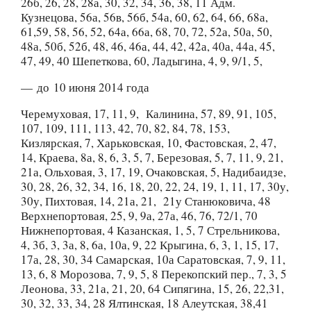
26б, 26, 28, 28а, 30, 32, 34, 36, 38, 11 Адм.
Кузнецова, 56а, 56в, 56б, 54а, 60, 62, 64, 66, 68а,
61,59, 58, 56, 52, 64а, 66а, 68, 70, 72, 52а, 50а, 50,
48а, 50б, 52б, 48, 46, 46а, 44, 42, 42а, 40а, 44а, 45,
47, 49, 40 Шепеткова, 60, Ладыгина, 4, 9, 9/1, 5,
— до 10 июня 2014 года
Черемуховая, 17, 11, 9, Калинина, 57, 89, 91, 105,
107, 109, 111, 113, 42, 70, 82, 84, 78, 153,
Кизлярская, 7, Харьковская, 10, Фастовская, 2, 47,
14, Краева, 8а, 8, 6, 3, 5, 7, Березовая, 5, 7, 11, 9, 21,
21а, Ольховая, 3, 17, 19, Очаковская, 5, Надибаидзе,
30, 28, 26, 32, 34, 16, 18, 20, 22, 24, 19, 1, 11, 17, 30у,
30у, Пихтовая, 14, 21а, 21, 21у Станюковича, 48
Верхнепортовая, 25, 9, 9а, 27а, 46, 76, 72/1, 70
Нижнепортовая, 4 Казанская, 1, 5, 7 Стрельникова,
4, 3б, 3, 3а, 8, 6а, 10а, 9, 22 Крыгина, 6, 3, 1, 15, 17,
17а, 28, 30, 34 Самарская, 10а Саратовская, 7, 9, 11,
13, 6, 8 Морозова, 7, 9, 5, 8 Перекопский пер., 7, 3, 5
Леонова, 33, 21а, 21, 20, 64 Сипягина, 15, 26, 22,31,
30, 32, 33, 34, 28 Ялтинская, 18 Алеутская, 38,41