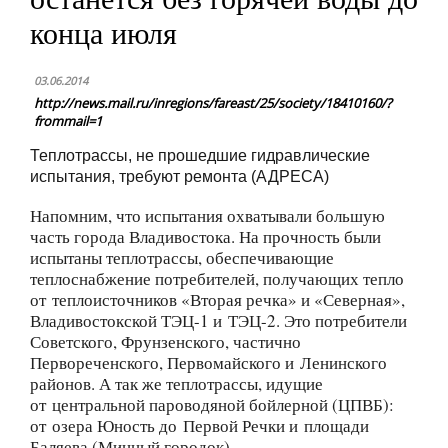
конца июля
03.06.2014
http://news.mail.ru/inregions/fareast/25/society/18410160/?
frommail=1
Теплотрассы, не прошедшие гидравлические
испытания, требуют ремонта (АДРЕСА)
Напомним, что испытания охватывали большую
часть города Владивостока. На прочность были
испытаны теплотрассы, обеспечивающие
теплоснабжение потребителей, получающих тепло
от теплоисточников «Вторая речка» и «Северная»,
Владивостокской ТЭЦ-1 и ТЭЦ-2. Это потребители
Советского, Фрунзенского, частично
Первореченского, Первомайского и Ленинского
районов. А так же теплотрассы, идущие
от центральной пароводяной бойлерной (ЦПВБ):
от озера Юность до Первой Речки и площади
Баляева (Минный городок).