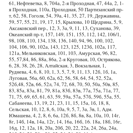
61, Нефтеветка, 8, 704а, 2-я Проходная, 47, 44а, 2, 1-
я Проходная, 110а, Проходная, 50 Партизанский пр-
т, 62, 58, Гоголя, 54, 39а, 41, 35, 27, 19, Державина,
59, 57, 55, 21, 19, 17, 15, Крылова, 10 Щедрина, 5, 9,
Аксаковский пер., 12, 3, 3а, 9, 11, 13, Суханова, 39,
Океанский пр-т, 157, 149, 151, 155, 112, 142, 106/1,
98, 108, 110, 134, 138, 136, 140, 94, 96, 100, 102,
104, 106, 90, 102а, 143, 123, 125, 123б, 102а, 117,
121а, Мельниковская, 101, 103, Амурская, 96, 82,
55, 57,84, 86, 88а, 86а, 2-я Круговая, 10, Острякова,
6, 28, 38, 26, 28, Алтайская, 3, Вокзальная, 1,
Руднева, 4, 6, 8, 10, 1, 3, 5, 7, 9, 11, 13, 12б, 1б, 1а,
Луговая, 56а, 60, 62а, 62, 56, 58, 64, 54, 52, 52а,
52б,48, 52в, 66, 52л, 74, 72, 68, 70, 50, 50а, 50в, 85,
83, 85а, 83а, 81, 79, 81а, 83б, 83в, 77а, 75а, 71а, 77,
71, 75, 69, 65, 61, 63, 59, 59а, 57а, 57б, 59б, 55а, 55,
Сабанеева, 13, 19, 21, 23, 11, 15, 15а, 1б, 18, 8,
Сельская, 10, 12, 8, 6, 10а, 9, 5, 7, 3а, 3в, 1, Адм.
Юмашева, 4, 2, 8, 6, 6а, 12б, 8б, 8в, 8а, 10а, 10, 14г,
8г, 14б, 14в, 14а, 12г, 14, 16а, 16б, 16. 18а, 18б, 16г,
16д, 12, 12а, 18, 20а, 20б, 20, 22, 22а, 24, 26а, 24а,