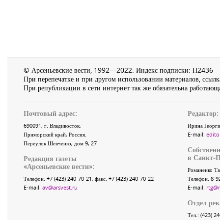
© Арсеньевские вести, 1992—2022. Индекс подписки: П2436
При перепечатке и при другом использовании материалов, ссылка
При републикации в сети интернет так же обязательна работающа
Почтовый адрес:
Редактор:
690091
, г.
Владивосток
,
Ирина Георги
Приморский край
,
Россия
.
E-mail:
edito
Переулок Шевченко
, дом 9, 27
Собственн
в Санкт-П
Редакция газеты
«
Арсеньевские вести
»:
Романенко Та
Телефон:
+7 (423) 240-70-21
, факс:
+7 (423) 240-70-22
Телефон: 8-9
E-mail:
av@arsvest.ru
E-mail:
rtg@
Отдел ре
Тел.: (423) 2