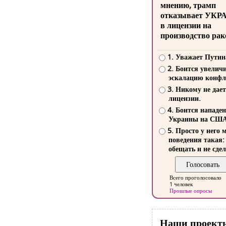
мнению, трамп
отказывает УКР
в лицензии на
производство рак
1. Уважает Путин
2. Боится увелич
эскалацию конфл
3. Никому не дает
лицензии.
4. Боится нападе
Украины на СШ
5. Просто у него 
поведения такая:
обещать и не сдел
Всего проголосовало
1 человек
Прошлые опросы
Наши проект