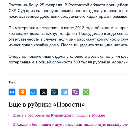
Ростов-на-Дону, 25 февраля. В Ростовской области полицейск
СКР. Суд признал оперуполномоченного отдела уголовного ро
насильственных действиях сексуального характера и превыш
По материалам следствия, в июле 2012 года обвиняемые прие
хозяевами дома вспыхнул конфликт. Подсудимые в ходе ссоры 
ответственности в случае, если они расскажут кому-либо о с
изнасиловал хозяйку дома. После инцидента женщина написа
Оперуполномоченный отдела уголовного розыска получил шесть
потерпевшим в общей сложности 700 тысяч рублейза моральны
Теги:
Еще в рубрике «Новости»
Взрыв в ресторане на Кудринской площади в Москве
В Хакасии без лишнего шума отменили миллионную выплату се