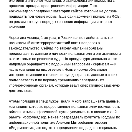
блогеров и интернет-компаний, о взаимодействии ведомства с
организатором распространения информации. Также
Роскомнадзор предложил категории сайтов, которые не должны
подпадать под новые нормы. Еще один документ пришел из ФСБ:
он регламентирует порядок хранения информации интернет-
компании.
Через два месяца, 1 августа, в России начнет действовать так
называемый антитеррористический пакет поправок в
законодательство. Сейчас по закону компании обязаны
предоставлять данные о личности пользователя и его активности
в сети только по решению суда. Но прокуратура довольно часто
напрямую обращается с подобными запросами к сервисам — и
часть компаний на них отвечает. Новые нормы обязывают
интернет-компании в течение полугода хранить данные о своих
пользователях и по первому требованию передавать их
уполномоченным органам, которые ведут оперативно-разыскную
деятельность.
Чтобы полиция и спецслужбы знали, у кого запрашивать данные,
компаниям, которые предоставляют пользователям возможность
обмениваться информацией, нужно уведомлять о начале своей
работы Роскомнадзор. Ранее председатель комитета Госдумы по
информационной политике Алексей Митрофанов говорил
«Ведомостям», что под это определение подпадают социальные