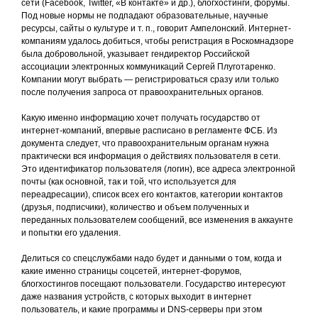
сети (Facebook, Twitter, «В контакте» и др.), блогхостинги, форумы.
Под новые нормы не подпадают образовательные, научные
ресурсы, сайты о культуре и т. п., говорит Ампелонский. Интернет-
компаниям удалось добиться, чтобы регистрация в Роскомнадзоре
была добровольной, указывает гендиректор Российской
ассоциации электронных коммуникаций Сергей Плуготаренко.
Компании могут выбрать — регистрироваться сразу или только
после получения запроса от правоохранительных органов.
Какую именно информацию хочет получать государство от
интернет-компаний, впервые расписано в регламенте ФСБ. Из
документа следует, что правоохранительным органам нужна
практически вся информация о действиях пользователя в сети.
Это идентификатор пользователя (логин), все адреса электронной
почты (как основной, так и той, что используется для
переадресации), список всех его контактов, категории контактов
(друзья, подписчики), количество и объем полученных и
переданных пользователем сообщений, все изменения в аккаунте
и попытки его удаления.
Делиться со спецслужбами надо будет и данными о том, когда и
какие именно страницы соцсетей, интернет-форумов,
блогхостингов посещают пользователи. Государство интересуют
даже названия устройств, с которых выходит в интернет
пользователь, и какие программы и DNS-серверы при этом