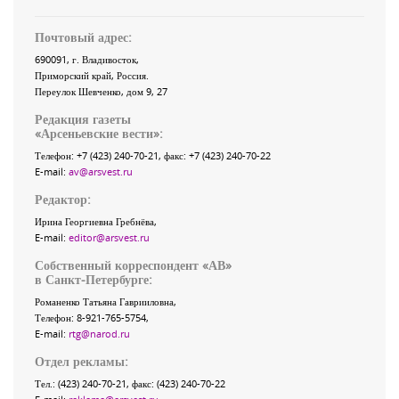
Почтовый адрес:
690091
, г.
Владивосток
,
Приморский край
,
Россия
.
Переулок Шевченко
, дом 9, 27
Редакция газеты
«
Арсеньевские вести
»:
Телефон:
+7 (423) 240-70-21
, факс:
+7 (423) 240-70-22
E-mail:
av@arsvest.ru
Редактор:
Ирина Георгиевна Гребнёва,
E-mail:
editor@arsvest.ru
Собственный корреспондент «АВ»
в Санкт-Петербурге:
Романенко Татьяна Гаврииловна,
Телефон: 8-921-765-5754,
E-mail:
rtg@narod.ru
Отдел рекламы:
Тел.: (423) 240-70-21, факс: (423) 240-70-22