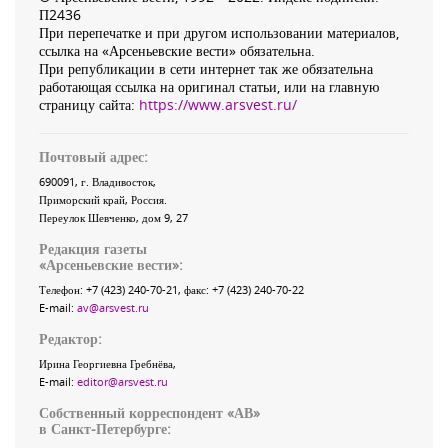
П2436
При перепечатке и при другом использовании материалов,
ссылка на «Арсеньевские вести» обязательна.
При републикации в сети интернет так же обязательна
работающая ссылка на оригинал статьи, или на главную
страницу сайта:
https://www.arsvest.ru/
Почтовый адрес:
690091
, г.
Владивосток
,
Приморский край
,
Россия
.
Переулок Шевченко
, дом 9, 27
Редакция газеты
«
Арсеньевские вести
»:
Телефон:
+7 (423) 240-70-21
, факс:
+7 (423) 240-70-22
E-mail:
av@arsvest.ru
Редактор:
Ирина Георгиевна Гребнёва,
E-mail:
editor@arsvest.ru
Собственный корреспондент «АВ»
в Санкт-Петербурге: