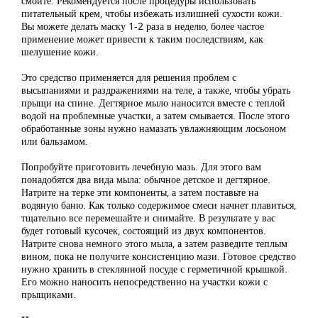
смойте. Рекомендуется после процедуры использовать
питательный крем, чтобы избежать излишней сухости кожи.
Вы можете делать маску 1-2 раза в неделю, более частое
применение может привести к таким последствиям, как
шелушение кожи.
Это средство применяется для решения проблем с
высыпаниями и раздражениями на теле, а также, чтобы убрать
прыщи на спине. Дегтярное мыло наносится вместе с теплой
водой на проблемные участки, а затем смывается. После этого
обработанные зоны нужно намазать увлажняющим лосьоном
или бальзамом.
Попробуйте приготовить лечебную мазь. Для этого вам
понадобятся два вида мыла: обычное детское и дегтярное.
Натрите на терке эти компоненты, а затем поставьте на
водяную баню. Как только содержимое смеси начнет плавиться,
тщательно все перемешайте и снимайте. В результате у вас
будет готовый кусочек, состоящий из двух компонентов.
Натрите снова немного этого мыла, а затем разведите теплым
вином, пока не получите консистенцию мази. Готовое средство
нужно хранить в стеклянной посуде с герметичной крышкой.
Его можно наносить непосредственно на участки кожи с
прыщиками.