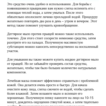
Это средство очень удобно в использовании. Для борьбы с
появившимися прыщиками вам нужно слегка вспенить его с
помощью теплой воды, а затем умыться. После этого
обязательно ополосните личико прохладной водой. Процедуру
желательно повторять два раза в день – утром и вечером. Этот
метод также поможет улучшить кровообращение.
Дегтярное мыло против прыщей можно также использовать
точечно. Для этого стоит соскрести немножко средства, затем
разотрите его на пальцах. Полученную маслянистую
субстанцию можно наносить непосредственно на воспаленный
участок.
Для умывания вы также можете купить жидкое дегтярное мыло
от прыщей. Но не забывайте проверять состав средства,
желательно, чтобы там было большее количество натуральных
компонентов.
Лечебная маска поможет эффективно справиться с проблемной
кожей. Она делается очень просто и быстро. Для начала
очистите кожу лица, слегка смочите ее водой, чтобы сделать
более влажной. Затем возьмите мыло и вспеньте его
хорошенько. Полученную пенку нанесите на лицо на 10-15
минут, дождитесь ощущения стянутой кожи, а затем тщательно