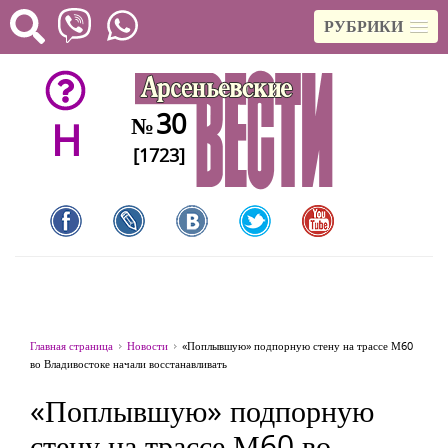
РУБРИКИ
30
№
H
[1723]
Главная страница
Новости
«Поплывшую» подпорную стену на трассе М60
во Владивостоке начали восстанавливать
«Поплывшую» подпорную
стену на трассе М60 во