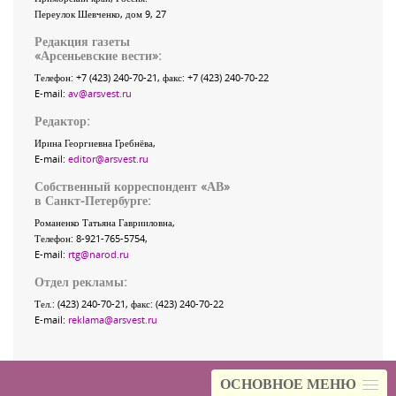
Переулок Шевченко
, дом 9, 27
Редакция газеты
«
Арсеньевские вести
»:
Телефон:
+7 (423) 240-70-21
, факс:
+7 (423) 240-70-22
E-mail:
av@arsvest.ru
Редактор:
Ирина Георгиевна Гребнёва,
E-mail:
editor@arsvest.ru
Собственный корреспондент «АВ»
в Санкт-Петербурге:
Романенко Татьяна Гаврииловна,
Телефон: 8-921-765-5754,
E-mail:
rtg@narod.ru
Отдел рекламы:
Тел.: (423) 240-70-21, факс: (423) 240-70-22
E-mail:
reklama@arsvest.ru
ОСНОВНОЕ МЕНЮ