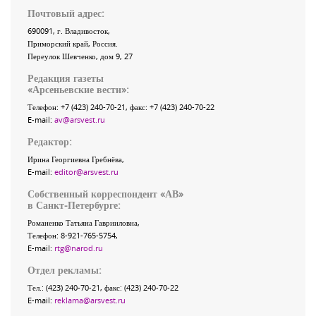
Почтовый адрес:
690091
, г.
Владивосток
,
Приморский край
,
Россия
.
Переулок Шевченко
, дом 9, 27
Редакция газеты
«
Арсеньевские вести
»:
Телефон:
+7 (423) 240-70-21
, факс:
+7 (423) 240-70-22
E-mail:
av@arsvest.ru
Редактор:
Ирина Георгиевна Гребнёва,
E-mail:
editor@arsvest.ru
Собственный корреспондент «АВ»
в Санкт-Петербурге:
Романенко Татьяна Гаврииловна,
Телефон: 8-921-765-5754,
E-mail:
rtg@narod.ru
Отдел рекламы:
Тел.: (423) 240-70-21, факс: (423) 240-70-22
E-mail:
reklama@arsvest.ru