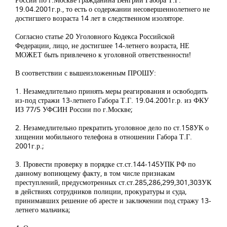
19.04.2001г.р., то есть о содержании несовершеннолетнего не
достигшего возраста 14 лет в следственном изоляторе.
Согласно статье 20 Уголовного Кодекса Российской
Федерации, лицо, не достигшее 14-летнего возраста, НЕ
МОЖЕТ быть привлечено к уголовной ответственности!
В соответствии с вышеизложенным ПРОШУ:
1. Незамедлительно принять меры реагирования и освободить
из-под стражи 13-летнего Габора Т.Г. 19.04.2001г.р. из ФКУ
ИЗ 77/5 УФСИН России по г.Москве;
2. Незамедлительно прекратить уголовное дело по ст.158УК о
хищении мобильного телефона в отношении Габора Т.Г.
2001г.р.;
3. Провести проверку в порядке ст.ст.144-145УПК РФ по
данному вопиющему факту, в том числе признакам
преступлений, предусмотренных ст.ст.285,286,299,301,303УК
в действиях сотрудников полиции, прокуратуры и суда,
принимавших решение об аресте и заключении под стражу 13-
летнего мальчика;