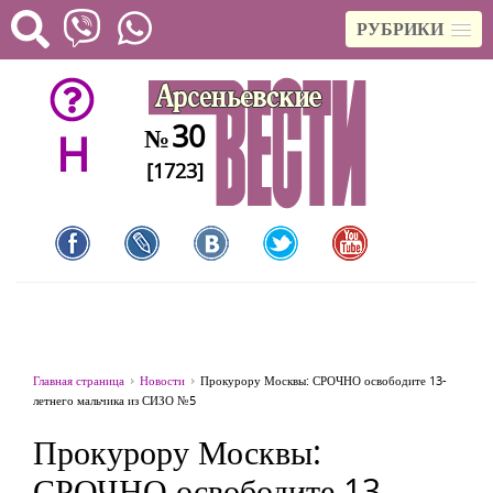
РУБРИКИ
30
№
H
[1723]
Главная страница
Новости
Прокурору Москвы: СРОЧНО освободите 13-
летнего мальчика из СИЗО №5
Прокурору Москвы:
СРОЧНО освободите 13-