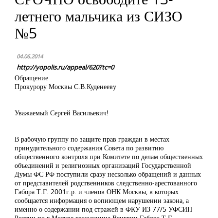
летнего мальчика из СИЗО
№5
04.06.2014
http://yopolis.ru/appeal/620?tc=0
Обращение
Прокурору Москвы С.В.Куденееву
Уважаемый Сергей Васильевич!
В рабочую группу по защите прав граждан в местах
принудительного содержания Совета по развитию
общественного контроля при Комитете по делам общественных
объединений и религиозных организаций Государственной
Думы ФС РФ поступили сразу несколько обращений и данных
от представителей родственников следственно-арестованного
Габора Т.Г. 2001г.р. и членов ОНК Москвы, в которых
сообщается информация о вопиющем нарушении закона, а
именно о содержании под стражей в ФКУ ИЗ 77/5 УФСИН
России по г.Москве гражданина Венгрии Габора Т.Г.