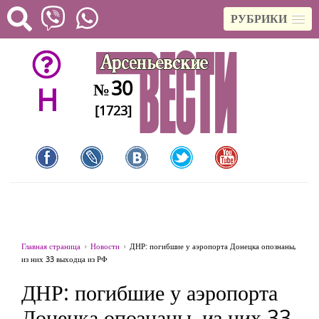
РУБРИКИ
30
№
H
[1723]
Главная страница
Новости
ДНР: погибшие у аэропорта Донецка опознаны,
из них 33 выходца из РФ
ДНР: погибшие у аэропорта
Донецка опознаны, из них 33