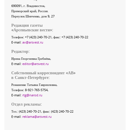
690091
, г.
Владивосток
,
Приморский край
,
Россия
.
Переулок Шевченко
, дом 9, 27
Редакция газеты
«
Арсеньевские вести
»:
Телефон:
+7 (423) 240-70-21
, факс:
+7 (423) 240-70-22
E-mail:
av@arsvest.ru
Редактор:
Ирина Георгиевна Гребнёва,
E-mail:
editor@arsvest.ru
Собственный корреспондент «АВ»
в Санкт-Петербурге:
Романенко Татьяна Гаврииловна,
Телефон: 8-921-765-5754,
E-mail:
rtg@narod.ru
Отдел рекламы:
Тел.: (423) 240-70-21, факс: (423) 240-70-22
E-mail:
reklama@arsvest.ru