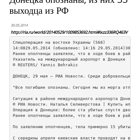
выходца из РФ
30.05.2014
http://ria.ru/world/20140529/1009853692.html#ixzz336RQ463V
Спецоперация на востоке Украины (568)

14:0829.05.2014 (обновлено: 14:16 29.05.2014)305423
Ранее ополченцы заявляли, что в ходе боев в районе 
Указатель на международный аэропорт в Донецке

© REUTERS/ Yannis Behrakis

ДОНЕЦК, 29 мая — РИА Новости. Среди добровольцев, у
"Все погибшие опознаны. Сегодня мы из морга отправл
Ситуация в районе международного аэропорта Донецка

© РИА Новости. Наталья Селиверстова | Купить иллюст
Операция в Донецке: более ста убитых спустя двое су
Ранее ополченцы заявляли, что в ходе боев в районе 
По заявлению ополченцев, тела примерно 15 убитых ос
С середины апреля киевские власти проводят на восто