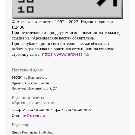
© Арсеньевские вести, 1992—2022. Индекс подписки:
П2436
При перепечатке и при другом использовании материалов,
ссылка на «Арсеньевские вести» обязательна.
При републикации в сети интернет так же обязательна
работающая ссылка на оригинал статьи, или на главную
страницу сайта:
https://www.arsvest.ru/
Почтовый адрес:
690091
, г.
Владивосток
,
Приморский край
,
Россия
.
Переулок Шевченко
, дом 9, 27
Редакция газеты
«
Арсеньевские вести
»:
Телефон:
+7 (423) 240-70-21
, факс:
+7 (423) 240-70-22
E-mail:
av@arsvest.ru
Редактор:
Ирина Георгиевна Гребнёва,