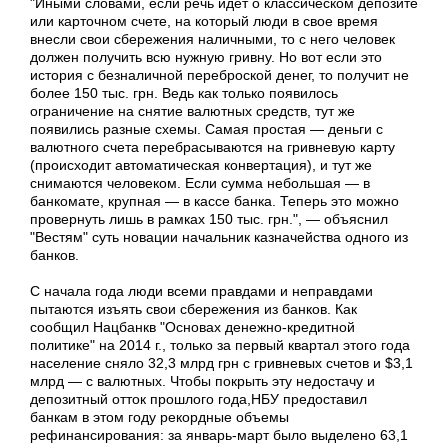
"Иными словами, если речь идет о классическом депозите
или карточном счете, на который люди в свое время
внесли свои сбережения наличными, то с него человек
должен получить всю нужную гривну. Но вот если это
история с безналичной переброской денег, то получит не
более 150 тыс. грн. Ведь как только появилось
ограничение на снятие валютных средств, тут же
появились разные схемы. Самая простая — деньги с
валютного счета перебрасываются на гривневую карту
(происходит автоматическая конвертация), и тут же
снимаются человеком. Если сумма небольшая — в
банкомате, крупная — в кассе банка. Теперь это можно
провернуть лишь в рамках 150 тыс. грн.", — объяснил
"Вестям" суть новации начальник казначейства одного из
банков.
С начала года люди всеми правдами и неправдами
пытаются изъять свои сбережения из банков. Как
сообщил Нацбанкв "Основах денежно-кредитной
политике" на 2014 г., только за первый квартал этого года
население сняло 32,3 млрд грн с гривневых счетов и $3,1
млрд — с валютных. Чтобы покрыть эту недостачу и
депозитный отток прошлого года,
НБУ
предоставил
банкам в этом году рекордные объемы
рефинансирования: за январь-март было выделено 63,1