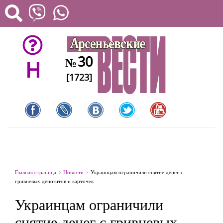
30
№
H
[1723]
Главная страница
Новости
Украинцам ограничили снятие денег с
гривневых депозитов и карточек
Украинцам ограничили
снятие денег с гривневых