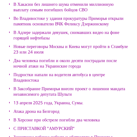
В Хакасии без лишнего шума отменили миллионную
выплату семьям погибших бойцов СВО
Во Владивостоке у здания прокуратуры Приморья открыли
памятник основателю ВЧК Феликсу Дзержинскому
В Адлере задержали девушек, снимавших видео на фоне
горящей нефтебазы
Новые переговоры Москвы и Киева могут пройти в Стамбуле
23 или 24 июля
Два человека погибли и около десяти пострадали после
ночной атаки на Украинские города
Подростки напали на водителя автобуса в центре
Владивостока
В Заксобрание Приморья внесен проект о лишении мандата
независимого депутата Шульги
13 апреля 2025 года, Украина, Сумы.
Атака дрона на Белгород
В Херсоне при обстреле погибли два человека
С ПРИСТАВКОЙ "АМУРСКИЙ"
Защитника ребенка избили и обстреляли в Приморье