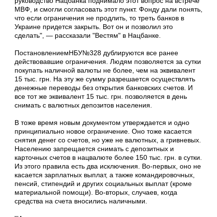
руководство Нацбанка поднимало этот вопрос на встрече
МВФ, и смогли согласовать этот пункт. Фонду дали понять,
что если ограничения не продлить, то треть банков в
Украине придется закрыть. Вот он и позволил это
сделать", — рассказали "Вестям" в Нацбанке.
ПостановлениемНБУ№328 дублируются все ранее
действовавшие ограничения. Людям позволяется за сутки
покупать наличной валюты не более, чем на эквивалент
15 тыс. грн. На эту же сумму разрешается осуществлять
денежные переводы без открытия банковских счетов. И
все тот же эквивалент 15 тыс. грн. позволяется в день
снимать с валютных депозитов населения.
В тоже время новым документом утверждается и одно
принципиально новое ограничение. Оно тоже касается
снятия денег со счетов, но уже не валютных, а гривневых.
Населению запрещается снимать с депозитных и
карточных счетов в нацвалюте более 150 тыс. грн. в сутки.
Из этого правила есть два исключения. Во-первых, оно не
касается зарплатных выплат, а также командировочных,
пенсий, стипендий и других социальных выплат (кроме
материальной помощи). Во-вторых, случаев, когда
средства на счета вносились наличными.