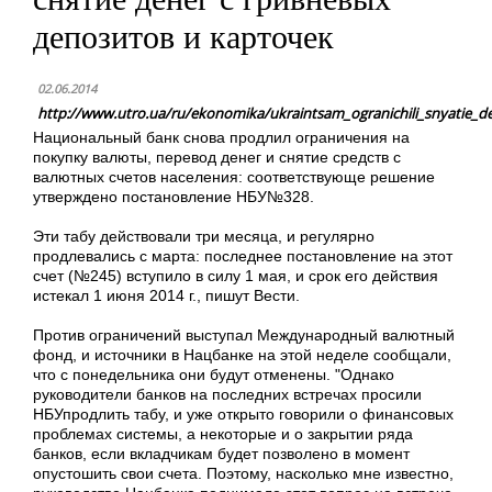
депозитов и карточек
02.06.2014
http://www.utro.ua/ru/ekonomika/ukraintsam_ogranichili_snyatie_
Национальный банк снова продлил ограничения на
покупку валюты, перевод денег и снятие средств с
валютных счетов населения: соответствующе решение
утверждено постановление НБУ№328.
Эти табу действовали три месяца, и регулярно
продлевались с марта: последнее постановление на этот
счет (№245) вступило в силу 1 мая, и срок его действия
истекал 1 июня 2014 г., пишут Вести.
Против ограничений выступал Международный валютный
фонд, и источники в Нацбанке на этой неделе сообщали,
что с понедельника они будут отменены. "Однако
руководители банков на последних встречах просили
НБУпродлить табу, и уже открыто говорили о финансовых
проблемах системы, а некоторые и о закрытии ряда
банков, если вкладчикам будет позволено в момент
опустошить свои счета. Поэтому, насколько мне известно,