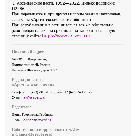
© Арсеньевские вести, 1992—2022. Индекс подписки:
П2436
При перепечатке и при другом использовании материалов,
ссылка на «Арсеньевские вести» обязательна.
При републикации в сети интернет так же обязательна
работающая ссылка на оригинал статьи, или на главную
страницу сайта:
https://www.arsvest.ru/
Почтовый адрес:
690091
, г.
Владивосток
,
Приморский край
,
Россия
.
Переулок Шевченко
, дом 9, 27
Редакция газеты
«
Арсеньевские вести
»:
Телефон:
+7 (423) 240-70-21
, факс:
+7 (423) 240-70-22
E-mail:
av@arsvest.ru
Редактор:
Ирина Георгиевна Гребнёва,
E-mail:
editor@arsvest.ru
Собственный корреспондент «АВ»
в Санкт-Петербурге: