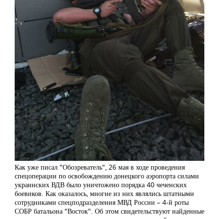
Как уже писал "Обозреватель", 26 мая в ходе проведения
спецоперации по освобождению донецкого аэропорта силами
украинских ВДВ было уничтожено порядка 40 чеченских
боевиков. Как оказалось, многие из них являлись штатными
сотрудниками спецподразделения МВД России – 4-й роты
СОБР батальона "Восток". Об этом свидетельствуют найденные