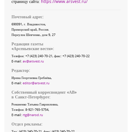
страницу сайта:
https://www.arsvest.ru/
Почтовый адрес:
690091
, г.
Владивосток
,
Приморский край
,
Россия
.
Переулок Шевченко
, дом 9, 27
Редакция газеты
«
Арсеньевские вести
»:
Телефон:
+7 (423) 240-70-21
, факс:
+7 (423) 240-70-22
E-mail:
av@arsvest.ru
Редактор:
Ирина Георгиевна Гребнёва,
E-mail:
editor@arsvest.ru
Собственный корреспондент «АВ»
в Санкт-Петербурге:
Романенко Татьяна Гаврииловна,
Телефон: 8-921-765-5754,
E-mail:
rtg@narod.ru
Отдел рекламы:
Тел.: (423) 240-70-21, факс: (423) 240-70-22