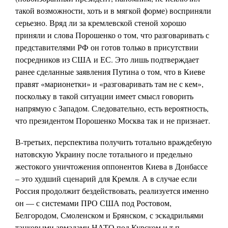
такой возможности, хоть и в мягкой форме) восприняли
серьезно. Вряд ли за кремлевской стеной хорошо
приняли и слова Порошенко о том, что разговаривать с
представителями РФ он готов только в присутствии
посредников из США и ЕС. Это лишь подтверждает
ранее сделанные заявления Путина о том, что в Киеве
правят «марионетки» и «разговаривать там не с кем»,
поскольку в такой ситуации имеет смысл говорить
напрямую с Западом. Следовательно, есть вероятность,
что президентом Порошенко Москва так и не признает.
В-третьих, перспектива получить тотально враждебную
натовскую Украину после тотального и предельно
жестокого уничтожения оппонентов Киева в Донбассе
– это худший сценарий для Кремля. А в случае если
Россия продолжит бездействовать, реализуется именно
он — с системами ПРО США под Ростовом,
Белгородом, Смоленском и Брянском, с эскадрильями
танковыми армадами НАТО под Курском и т.п.