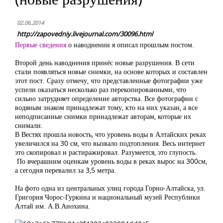
02.06.2014
http://zapovedniy.livejournal.com/30096.html
Первые сведения
о наводнении я описал прошлым постом.
Второй день наводнения принёс новые разрушения. В сети
стали появляться новые снимки, на основе которых и составлен
этот пост. Сразу отмечу, что представленные фотографии уже
успели оказаться несколько раз перекопированными, что
сильно затрудняет определение авторства. Все фотографии с
водяным знаком принадлежат тому, кто на них указан, а все
неподписанные снимки принадлежат авторам, которые их
снимали.
В Вестях прошла новость, что уровень воды в Алтайских реках
увеличился на 30 см, что вызвало подтопления. Весь интернет
это скопировал и растиражировал. Разумеется, это глупость.
По вчерашним оценкам уровень воды в реках вырос на 300см,
а сегодня перевалил за 3,5 метра.
На фото одна из центральных улиц города Горно-Алтайска, ул.
Григория Чорос-Гуркина и национальный музей Республики
Алтай им. А.В.Анохина.