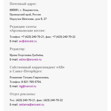
Почтовый адрес:
690091
, г.
Владивосток
,
Приморский край
,
Россия
.
Переулок Шевченко
, дом 9, 27
Редакция газеты
«
Арсеньевские вести
»:
Телефон:
+7 (423) 240-70-21
, факс:
+7 (423) 240-70-22
E-mail:
av@arsvest.ru
Редактор:
Ирина Георгиевна Гребнёва,
E-mail:
editor@arsvest.ru
Собственный корреспондент «АВ»
в Санкт-Петербурге:
Романенко Татьяна Гаврииловна,
Телефон: 8-921-765-5754,
E-mail:
rtg@narod.ru
Отдел рекламы:
Тел.: (423) 240-70-21, факс: (423) 240-70-22
E-mail:
reklama@arsvest.ru