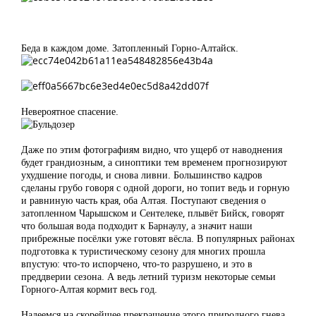
Беда в каждом доме. Затопленный Горно-Алтайск.
Невероятное спасение.
Даже по этим фотографиям видно, что ущерб от наводнения
будет грандиозным, а синоптики тем временем прогнозируют
ухудшение погоды, и снова ливни. Большинство кадров
сделаны грубо говоря с одной дороги, но топит ведь и горную
и равниную часть края, оба Алтая. Поступают сведения о
затопленном Чарышском и Сентелеке, плывёт Бийск, говорят
что большая вода подходит к Барнаулу, а значит наши
прибрежные посёлки уже готовят вёсла. В популярных районах
подготовка к туристическому сезону для многих прошла
впустую: что-то испорчено, что-то разрушено, и это в
преддверии сезона. А ведь летний туризм некоторые семьи
Горного-Алтая кормит весь год.
Надеемся на скорейшее прекращение этого природного гнева.