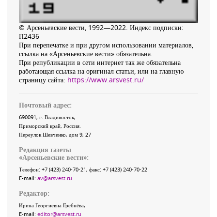
© Арсеньевские вести, 1992—2022. Индекс подписки:
П2436
При перепечатке и при другом использовании материалов,
ссылка на «Арсеньевские вести» обязательна.
При републикации в сети интернет так же обязательна
работающая ссылка на оригинал статьи, или на главную
страницу сайта:
https://www.arsvest.ru/
Почтовый адрес:
690091
, г.
Владивосток
,
Приморский край
,
Россия
.
Переулок Шевченко
, дом 9, 27
Редакция газеты
«
Арсеньевские вести
»:
Телефон:
+7 (423) 240-70-21
, факс:
+7 (423) 240-70-22
E-mail:
av@arsvest.ru
Редактор:
Ирина Георгиевна Гребнёва,
E-mail:
editor@arsvest.ru