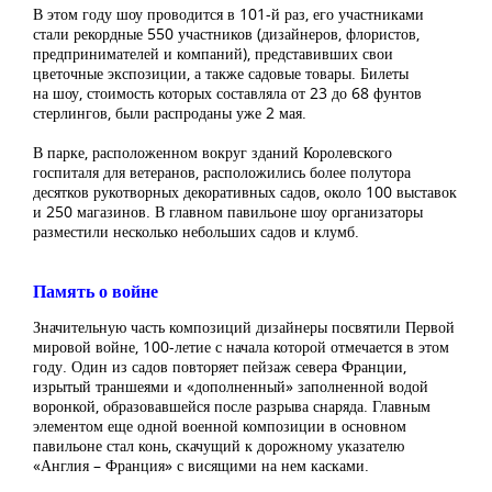
В этом году шоу проводится в 101-й раз, его участниками
стали рекордные 550 участников (дизайнеров, флористов,
предпринимателей и компаний), представивших свои
цветочные экспозиции, а также садовые товары. Билеты
на шоу, стоимость которых составляла от 23 до 68 фунтов
стерлингов, были распроданы уже 2 мая.
В парке, расположенном вокруг зданий Королевского
госпиталя для ветеранов, расположились более полутора
десятков рукотворных декоративных садов, около 100 выставок
и 250 магазинов. В главном павильоне шоу организаторы
разместили несколько небольших садов и клумб.
Память о войне
Значительную часть композиций дизайнеры посвятили Первой
мировой войне, 100-летие с начала которой отмечается в этом
году. Один из садов повторяет пейзаж севера Франции,
изрытый траншеями и «дополненный» заполненной водой
воронкой, образовавшейся после разрыва снаряда. Главным
элементом еще одной военной композиции в основном
павильоне стал конь, скачущий к дорожному указателю
«Англия – Франция» с висящими на нем касками.