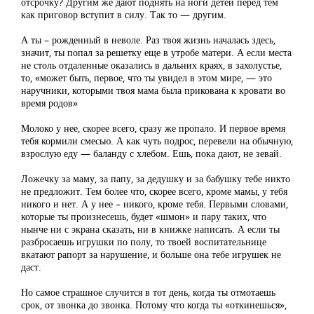
отсрочку? Другим же дают поднять на ноги детей перед тем
как приговор вступит в силу. Так то — другим.
А ты – рожденный в неволе. Раз твоя жизнь началась здесь,
значит, ты попал за решетку еще в утробе матери. А если места
не столь отдаленные оказались в дальних краях, в захолустье,
то, «может быть, первое, что ты увидел в этом мире, — это
наручники, которыми твоя мама была прикована к кровати во
время родов»
Молоко у нее, скорее всего, сразу же пропало. И первое время
тебя кормили смесью. А как чуть подрос, перевели на обычную,
взрослую еду — баланду с хлебом. Ешь, пока дают, не зевай.
Ложечку за маму, за папу, за дедушку и за бабушку тебе никто
не предложит. Тем более что, скорее всего, кроме мамы, у тебя
никого и нет. А у нее – никого, кроме тебя. Первыми словами,
которые ты произнесешь, будет «шмон» и пару таких, что
нынче ни с экрана сказать, ни в книжке написать. А если ты
разбросаешь игрушки по полу, то твоей воспитательнице
вкатают рапорт за нарушение, и больше она тебе игрушек не
даст.
Но самое страшное случится в тот день, когда ты отмотаешь
срок, от звонка до звонка. Потому что когда ты «откинешься»,