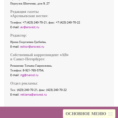
Переулок Шевченко
, дом 9, 27
Редакция газеты
«
Арсеньевские вести
»:
Телефон:
+7 (423) 240-70-21
, факс:
+7 (423) 240-70-22
E-mail:
av@arsvest.ru
Редактор:
Ирина Георгиевна Гребнёва,
E-mail:
editor@arsvest.ru
Собственный корреспондент «АВ»
в Санкт-Петербурге:
Романенко Татьяна Гаврииловна,
Телефон: 8-921-765-5754,
E-mail:
rtg@narod.ru
Отдел рекламы:
Тел.: (423) 240-70-21, факс: (423) 240-70-22
E-mail:
reklama@arsvest.ru
ОСНОВНОЕ МЕНЮ