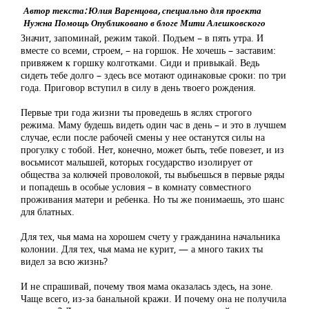
Автор текста: Юлия Варенцова, специально для проекта
Нужна Помощь Опубликовано в блоге Мити Алешковского
Значит, запоминай, режим такой. Подъем – в пять утра. И
вместе со всеми, строем, – на горшок. Не хочешь – заставим:
привяжем к горшку колготками. Сиди и привыкай. Ведь
сидеть тебе долго – здесь все мотают одинаковые сроки: по три
года. Приговор вступил в силу в день твоего рождения.
Первые три года жизни ты проведешь в яслях строгого
режима. Маму будешь видеть один час в день – и это в лучшем
случае, если после рабочей смены у нее останутся силы на
прогулку с тобой. Нет, конечно, может быть, тебе повезет, и из
восьмисот малышей, которых государство изолирует от
общества за колючей проволокой, ты выбьешься в первые ряды
и попадешь в особые условия – в комнату совместного
проживания матери и ребенка. Но ты же понимаешь, это шанс
для блатных.
Для тех, чья мама на хорошем счету у гражданина начальника
колонии. Для тех, чья мама не курит, — а много таких ты
видел за всю жизнь?
И не спрашивай, почему твоя мама оказалась здесь, на зоне.
Чаще всего, из-за банальной кражи. И почему она не получила