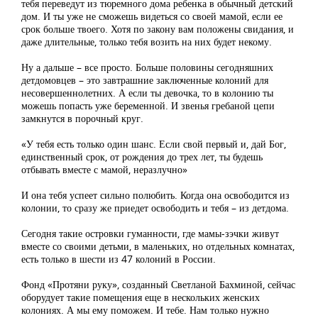
тебя переведут из тюремного дома ребенка в обычный детский
дом. И ты уже не сможешь видеться со своей мамой, если ее
срок больше твоего. Хотя по закону вам положены свидания, и
даже длительные, только тебя возить на них будет некому.
Ну а дальше – все просто. Больше половины сегодняшних
детдомовцев – это завтрашние заключенные колоний для
несовершеннолетних. А если ты девочка, то в колонию ты
можешь попасть уже беременной. И звенья гребаной цепи
замкнутся в порочный круг.
«У тебя есть только один шанс. Если свой первый и, дай Бог,
единственный срок, от рождения до трех лет, ты будешь
отбывать вместе с мамой, неразлучно»
И она тебя успеет сильно полюбить. Когда она освободится из
колонии, то сразу же приедет освободить и тебя – из детдома.
Сегодня такие островки гуманности, где мамы-зэчки живут
вместе со своими детьми, в маленьких, но отдельных комнатах,
есть только в шести из 47 колоний в России.
Фонд «Протяни руку», созданный Светланой Бахминой, сейчас
оборудует такие помещения еще в нескольких женских
колониях. А мы ему поможем. И тебе. Нам только нужно