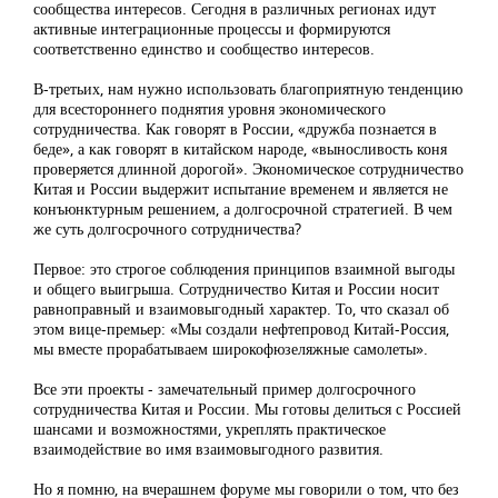
сообщества интересов. Сегодня в различных регионах идут
активные интеграционные процессы и формируются
соответственно единство и сообщество интересов.
В-третьих, нам нужно использовать благоприятную тенденцию
для всестороннего поднятия уровня экономического
сотрудничества. Как говорят в России, «дружба познается в
беде», а как говорят в китайском народе, «выносливость коня
проверяется длинной дорогой». Экономическое сотрудничество
Китая и России выдержит испытание временем и является не
конъюнктурным решением, а долгосрочной стратегией. В чем
же суть долгосрочного сотрудничества?
Первое: это строгое соблюдения принципов взаимной выгоды
и общего выигрыша. Сотрудничество Китая и России носит
равноправный и взаимовыгодный характер. То, что сказал об
этом вице-премьер: «Мы создали нефтепровод Китай-Россия,
мы вместе прорабатываем широкофюзеляжные самолеты».
Все эти проекты - замечательный пример долгосрочного
сотрудничества Китая и России. Мы готовы делиться с Россией
шансами и возможностями, укреплять практическое
взаимодействие во имя взаимовыгодного развития.
Но я помню, на вчерашнем форуме мы говорили о том, что без