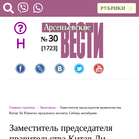
РУБРИКИ
30
№
H
[1723]
Главная страница
Экономика
Заместитель председателя правительства
Китая Ли Юаньчао предложил заселить Сибирь китайцами
Заместитель председателя
правительства Китая Ли