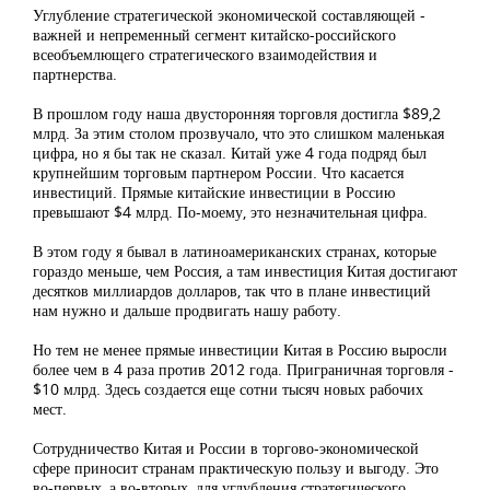
Углубление стратегической экономической составляющей -
важней и непременный сегмент китайско-российского
всеобъемлющего стратегического взаимодействия и
партнерства.
В прошлом году наша двусторонняя торговля достигла $89,2
млрд. За этим столом прозвучало, что это слишком маленькая
цифра, но я бы так не сказал. Китай уже 4 года подряд был
крупнейшим торговым партнером России. Что касается
инвестиций. Прямые китайские инвестиции в Россию
превышают $4 млрд. По-моему, это незначительная цифра.
В этом году я бывал в латиноамериканских странах, которые
гораздо меньше, чем Россия, а там инвестиция Китая достигают
десятков миллиардов долларов, так что в плане инвестиций
нам нужно и дальше продвигать нашу работу.
Но тем не менее прямые инвестиции Китая в Россию выросли
более чем в 4 раза против 2012 года. Приграничная торговля -
$10 млрд. Здесь создается еще сотни тысяч новых рабочих
мест.
Сотрудничество Китая и России в торгово-экономической
сфере приносит странам практическую пользу и выгоду. Это
во-первых, а во-вторых, для углубления стратегического