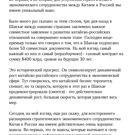
экономического сотрудничества между Китаем и Россией мы
имеем уникальный шанс.
Было много раз сказано за этим столом, три дня назад в
Шанхае между нашими странами заключено важное
совместное заявление о развитии китайско-российских
отношений на совершенно новом этапе. Господин вице-
премьер только что говорил о том, что в Шанхае подписано
более 50 совместных документов. На мой взгляд самый
важный из них и самый (неразборчиво) - газовый контракт на
сумму $400 млрд. сроком на будущие 30 лет.
Это исторический прогресс. Он символизирует динамичный
рост китайско-российского сотрудничества в экономической
сфере. Тут говорилось, что китайский бизнес торопится,
спешит, но та скорость, которую в этот раз в Шанхае
продемонстрировали (смеется) - это действительно
динамичный рост, большая скорость, которая удивляет весь
мир.
Сегодня, на мой взгляд, еще раз скажу, для всестороннего
расширения стратегического экономического сотрудничества
Китая и России мы имеем действительно очень хорошие
шансы. Во-первых, это те шансы, которые вытекают в силу
восстановления и реформирования мировой экономики.