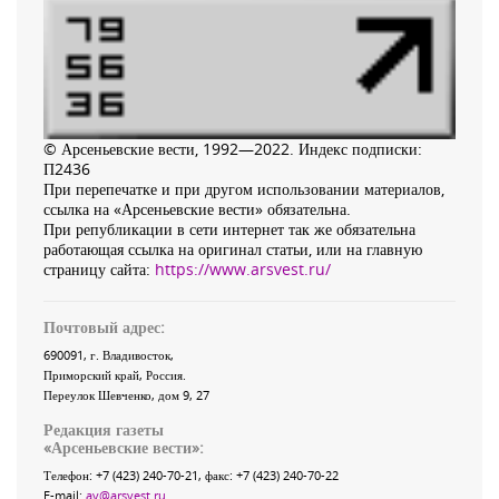
© Арсеньевские вести, 1992—2022. Индекс подписки:
П2436
При перепечатке и при другом использовании материалов,
ссылка на «Арсеньевские вести» обязательна.
При републикации в сети интернет так же обязательна
работающая ссылка на оригинал статьи, или на главную
страницу сайта:
https://www.arsvest.ru/
Почтовый адрес:
690091
, г.
Владивосток
,
Приморский край
,
Россия
.
Переулок Шевченко
, дом 9, 27
Редакция газеты
«
Арсеньевские вести
»:
Телефон:
+7 (423) 240-70-21
, факс:
+7 (423) 240-70-22
E-mail:
av@arsvest.ru