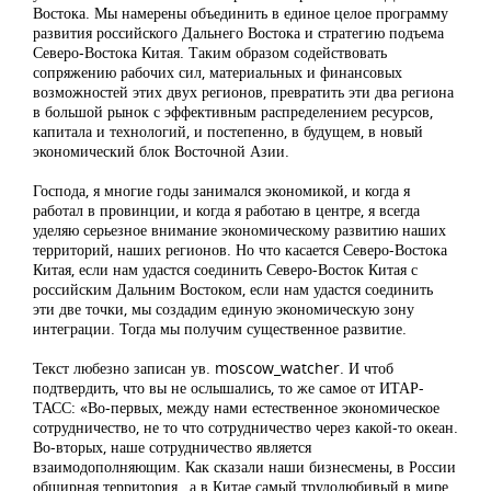
Востока. Мы намерены объединить в единое целое программу
развития российского Дальнего Востока и стратегию подъема
Северо-Востока Китая. Таким образом содействовать
сопряжению рабочих сил, материальных и финансовых
возможностей этих двух регионов, превратить эти два региона
в большой рынок с эффективным распределением ресурсов,
капитала и технологий, и постепенно, в будущем, в новый
экономический блок Восточной Азии.
Господа, я многие годы занимался экономикой, и когда я
работал в провинции, и когда я работаю в центре, я всегда
уделяю серьезное внимание экономическому развитию наших
территорий, наших регионов. Но что касается Северо-Востока
Китая, если нам удастся соединить Северо-Восток Китая с
российским Дальним Востоком, если нам удастся соединить
эти две точки, мы создадим единую экономическую зону
интеграции. Тогда мы получим существенное развитие.
Текст любезно записан ув. moscow_watcher. И чтоб
подтвердить, что вы не ослышались, то же самое от ИТАР-
ТАСС: «Во-первых, между нами естественное экономическое
сотрудничество, не то что сотрудничество через какой-то океан.
Во-вторых, наше сотрудничество является
взаимодополняющим. Как сказали наши бизнесмены, в России
обширная территория , а в Китае самый трудолюбивый в мире