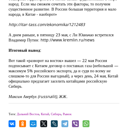
народ. Если мы сможем сочетать эти факторы, то получим
существенное развитие. В России большая территория и мало
народа, в Китае - наоборот»
http://itar-tass.com/ekonomika/1212483
А днем раньше, в пятницу 23 мая, с Ли Юаньчао встретился
Владимир Путин: http://www.kremlin.ru/news
Итоговый вывод:
Вот такой «разворот на восток» вышел — 22 мая Россия
подписывает с Китаем договор о поставках газа (небольшой —
максимум 5% российского экспорта, да и судя по всему не
слишком-то для России выгодный), а через день, 24 мая, Китай
официально предлагает заселить китайцами российскую
Сибирь.
Максим Авербух (russnalit), ЖЖ.
Теги:
Дальний Восток
,
Китай
,
Сибирь
,
Рынок