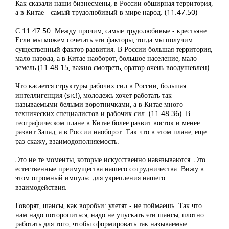
Как сказали наши бизнесмены, в России обширная территория,
а в Китае - самый трудолюбивый в мире народ. (11.47.50)
С 11.47.50: Между прочим, самые трудолюбивые - крестьяне.
Если мы можем сочетать эти факторы, тогда мы получим
существенный фактор развития. В России большая территория,
мало народа, а в Китае наоборот, большое население, мало
земель (11.48.15, важно смотреть, оратор очень воодушевлен).
Что касается структуры рабочих сил в России, большая
интеллигенция (sic!), молодежь хочет работать так
называемыми белыми воротничками, а в Китае много
технических специалистов и рабочих сил. (11.48.36). В
географическом плане в Китае более развит восток и менее
развит Запад, а в России наоборот. Так что в этом плане, еще
раз скажу, взаимодополняемость.
Это не те моменты, которые искусственно навязываются. Это
естественные преимущества нашего сотрудничества. Вижу в
этом огромный импульс для укрепления нашего
взаимодействия.
Говорят, шансы, как воробьи: улетят - не поймаешь. Так что
нам надо поторопиться, надо не упускать эти шансы, плотно
работать для того, чтобы сформировать так называемые