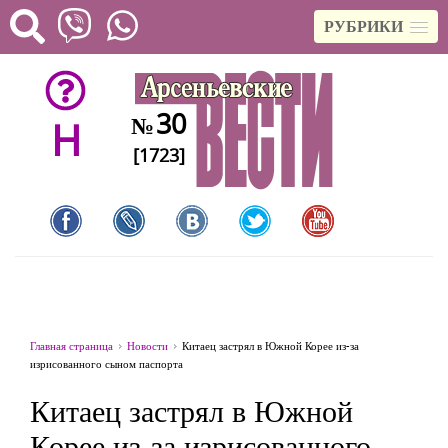
РУБРИКИ
30
№
H
[1723]
Главная страница
Новости
Китаец застрял в Южной Корее из-за
изрисованного сыном паспорта
Китаец застрял в Южной
Корее из-за изрисованного