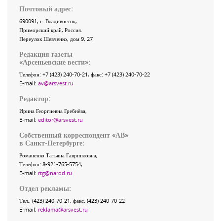
Почтовый адрес:
690091
, г.
Владивосток
,
Приморский край
,
Россия
.
Переулок Шевченко
, дом 9, 27
Редакция газеты
«
Арсеньевские вести
»:
Телефон:
+7 (423) 240-70-21
, факс:
+7 (423) 240-70-22
E-mail:
av@arsvest.ru
Редактор:
Ирина Георгиевна Гребнёва,
E-mail:
editor@arsvest.ru
Собственный корреспондент «АВ»
в Санкт-Петербурге:
Романенко Татьяна Гаврииловна,
Телефон: 8-921-765-5754,
E-mail:
rtg@narod.ru
Отдел рекламы:
Тел.: (423) 240-70-21, факс: (423) 240-70-22
E-mail:
reklama@arsvest.ru