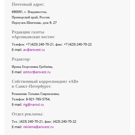
Почтовый адрес:
690091
, г.
Владивосток
,
Приморский край
,
Россия
.
Переулок Шевченко
, дом 9, 27
Редакция газеты
«
Арсеньевские вести
»:
Телефон:
+7 (423) 240-70-21
, факс:
+7 (423) 240-70-22
E-mail:
av@arsvest.ru
Редактор:
Ирина Георгиевна Гребнёва,
E-mail:
editor@arsvest.ru
Собственный корреспондент «АВ»
в Санкт-Петербурге:
Романенко Татьяна Гаврииловна,
Телефон: 8-921-765-5754,
E-mail:
rtg@narod.ru
Отдел рекламы:
Тел.: (423) 240-70-21, факс: (423) 240-70-22
E-mail:
reklama@arsvest.ru