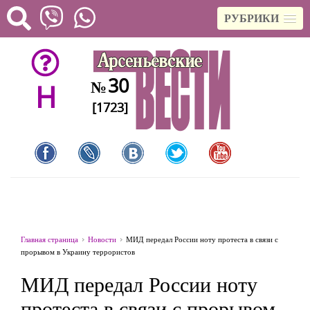
РУБРИКИ
30
№
H
[1723]
Главная страница
Новости
МИД передал России ноту протеста в связи с
прорывом в Украину террористов
МИД передал России ноту
протеста в связи с прорывом