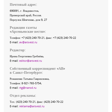
Почтовый адрес:
690091
, г.
Владивосток
,
Приморский край
,
Россия
.
Переулок Шевченко
, дом 9, 27
Редакция газеты
«
Арсеньевские вести
»:
Телефон:
+7 (423) 240-70-21
, факс:
+7 (423) 240-70-22
E-mail:
av@arsvest.ru
Редактор:
Ирина Георгиевна Гребнёва,
E-mail:
editor@arsvest.ru
Собственный корреспондент «АВ»
в Санкт-Петербурге:
Романенко Татьяна Гаврииловна,
Телефон: 8-921-765-5754,
E-mail:
rtg@narod.ru
Отдел рекламы:
Тел.: (423) 240-70-21, факс: (423) 240-70-22
E-mail:
reklama@arsvest.ru