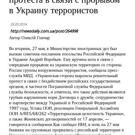
в Украину террористов
29.05.2014
http://newsdaily.com.ua/post/264998
Автор Олексiй Гончар
Во вторник, 27 мая, в Министерство иностранных дел был
вызван советник-посланник посольства Российской Федерации
в Украине Андрей Воробьев. Ему вручена нота в связи с
очередным прорывом на украинскую территорию со стороны
России группы вооруженных террористов, сообщила пресс-
служба МИД. «Украинская сторона выразила решительный
протест в связи с бездействием российских государственных
органов, в частности Пограничной службы Федеральной
службы безопасности, и отметила, что такие действия являются
грубым нарушением норм Договора о дружбе, сотрудничестве
и партнерстве между Украиной и Российской Федерацией
1997 года, Устава ООН, резолюции Генеральной Ассамблеи
ООН А/RES/68/262 «Территориальная целостность Украины»,
а также Женевских договоренностей от 17 апреля», —
говорится в сообщении.Как сообщал НБН, в ночь на 27 мая
боевики на грузовиках прорвались с российской территории в