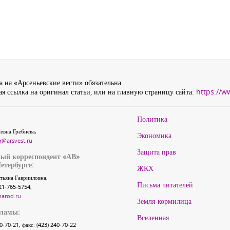
 на «Арсеньевские вести» обязательна.
я ссылка на оригинал статьи, или на главную страницу сайта:
https://w
Политика
евна Гребнёва,
Экономика
r@arsvest.ru
Защита прав
ый корреспондент «АВ»
етербурге:
ЖКХ
тьяна Гаврииловна,
Письма читателей
21-765-5754,
narod.ru
Земля-кормилица
кламы:
Вселенная
40-70-21, факс: (423) 240-70-22