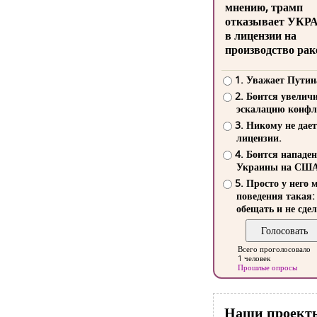
мнению, трамп
отказывает УКР
в лицензии на
производство рак
1. Уважает Путин
2. Боится увелич
эскалацию конфл
3. Никому не дает
лицензии.
4. Боится нападе
Украины на СШ
5. Просто у него 
поведения такая:
обещать и не сдел
Всего проголосовало
1 человек
Прошлые опросы
Наши проект