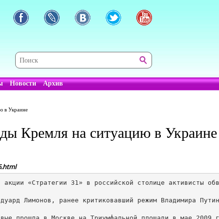
ы
Новости
Архив
ю в Украине
яды Кремля на ситуацию в Украине
6.html
 акции «Стратегии 31» в российской столице активисты обв
дуард Лимонов, ранее критиковавший режим Владимира Путин
вые прошла в Москве на Триумфальной площади в мае 2009 г