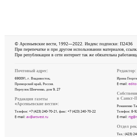
© Арсеньевские вести, 1992—2022. Индекс подписки: П2436
При перепечатке и при другом использовании материалов, ссылка
При републикации в сети интернет так же обязательна работающа
Почтовый адрес:
Редактор:
690091
, г.
Владивосток
,
Ирина Георги
Приморский край
,
Россия
.
E-mail:
edito
Переулок Шевченко
, дом 9, 27
Собственн
в Санкт-П
Редакция газеты
«
Арсеньевские вести
»:
Романенко Та
Телефон:
+7 (423) 240-70-21
, факс:
+7 (423) 240-70-22
Телефон: 8-9
E-mail:
av@arsvest.ru
E-mail:
rtg@
Отдел ре
Тел.: (423) 2