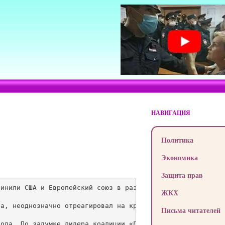
НАВИГАЦИЯ
Политика
Экономика
Защита прав
инили США и Европейский союз в развязывании войны в Укра
ЖКХ
а, неоднозначно отреагировал на кризис в Украине. Лимоно
Письма читателей
ода. По задумке лидера коалиции «Другая Россия» Эдуарда 