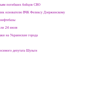
мьям погибших бойцов СВО
тник основателю ВЧК Феликсу Дзержинскому
 нефтебазы
или 24 июля
таки на Украинские города
висимого депутата Шульги