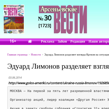
30
№
[1723]
16+
Реклама
ЗаКон
Редакция
Наши автор
Главная страница
Новости
Эдуард Лимонов разделяет взгляды Кремля на ситуаци
Эдуард Лимонов разделяет взгл
03.06.2014
http://www.golos-ameriki.ru/content/ukraine-russia-limonov/192685
МОСКВА – На первой за пять лет разрешенной властями
Организатор акций, лидер коалиции «Другая Россия» Э
Акция в защиту свободы собрания «Стратегия 31» впер