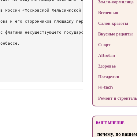
Земля-кормилица
в России «Московской Хельсинкской группы». Однако в нояб
Вселенная
ова и его сторонников площадку перед здание Москомархите
Салон красоты
с флагами несуществующего государства.

Вкусные рецепты
онбассе.

Спорт
АВтобан
Здоровье
Посиделки
Hi-tech
Ремонт и строитель
ВАШЕ МНЕНИЕ
почему, по вашем