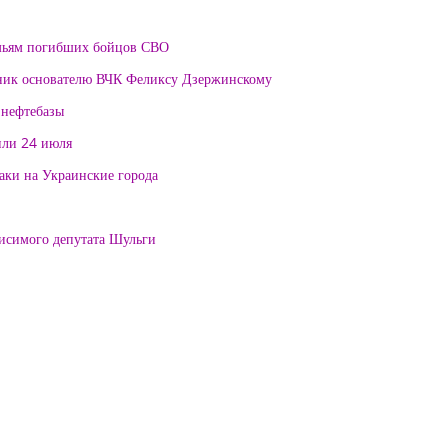
мьям погибших бойцов СВО
тник основателю ВЧК Феликсу Дзержинскому
 нефтебазы
или 24 июля
таки на Украинские города
висимого депутата Шульги