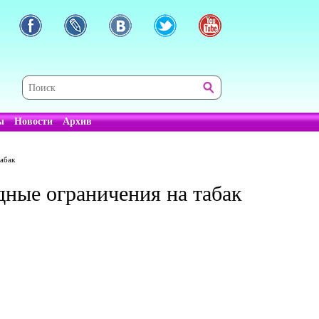
ы
Новости
Архив
табак
дные ограничения на табак