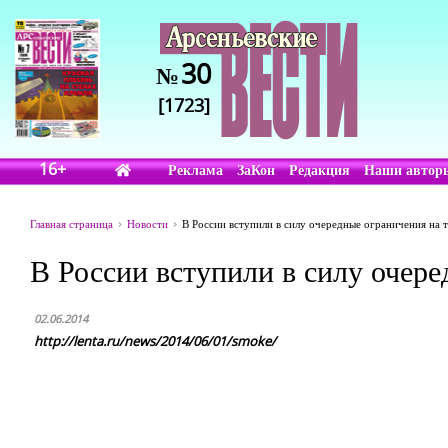
30
№
[1723]
16+
Реклама
ЗаКон
Редакция
Наши автор
Главная страница
Новости
В России вступили в силу очередные ограничения на 
В России вступили в силу очере
02.06.2014
http://lenta.ru/news/2014/06/01/smoke/