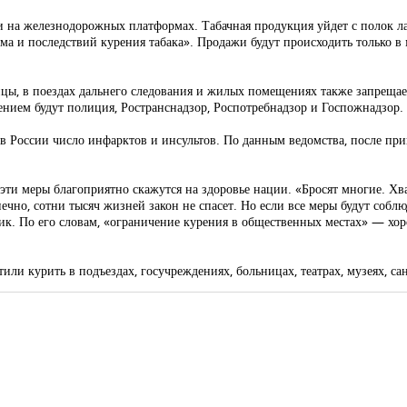
и на железнодорожных платформах. Табачная продукция уйдет с полок ла
ма и последствий курения табака». Продажи будут происходить только в
ицы, в поездах дальнего следования и жилых помещениях также запрещае
ением будут полиция, Ространснадзор, Роспотребнадзор и Госпожнадзор. 
в России число инфарктов и инсультов. По данным ведомства, после прин
ти меры благоприятно скажутся на здоровье нации. «Бросят многие. Хва
ечно, сотни тысяч жизней закон не спасет. Но если все меры будут собл
ик. По его словам, «ограничение курения в общественных местах» — хор
етили курить в подъездах, госучреждениях, больницах, театрах, музеях, с