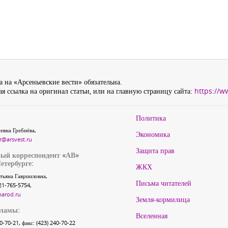
 на «Арсеньевские вести» обязательна.
я ссылка на оригинал статьи, или на главную страницу сайта:
https://w
Политика
евна Гребнёва,
Экономика
r@arsvest.ru
Защита прав
ый корреспондент «АВ»
етербурге:
ЖКХ
тьяна Гаврииловна,
Письма читателей
21-765-5754,
narod.ru
Земля-кормилица
кламы:
Вселенная
40-70-21, факс: (423) 240-70-22