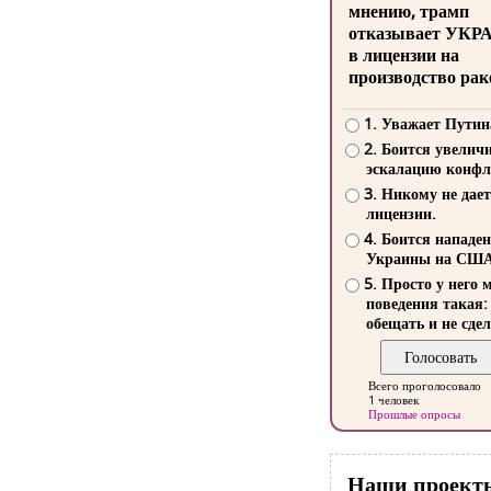
мнению, трамп
отказывает УКР
в лицензии на
производство рак
1. Уважает Путин
2. Боится увелич
эскалацию конфл
3. Никому не дает
лицензии.
4. Боится нападе
Украины на СШ
5. Просто у него 
поведения такая:
обещать и не сдел
Всего проголосовало
1 человек
Прошлые опросы
Наши проект