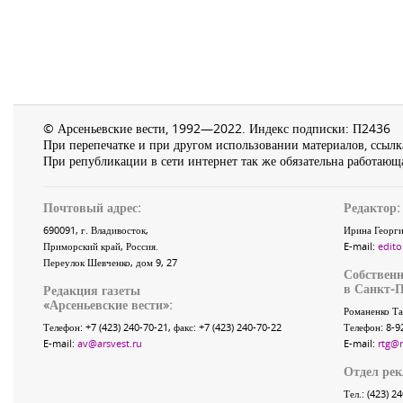
© Арсеньевские вести, 1992—2022. Индекс подписки: П2436
При перепечатке и при другом использовании материалов, ссылка
При републикации в сети интернет так же обязательна работающа
Почтовый адрес:
Редактор:
690091
, г.
Владивосток
,
Ирина Георги
Приморский край
,
Россия
.
E-mail:
edito
Переулок Шевченко
, дом 9, 27
Собственн
в Санкт-П
Редакция газеты
«
Арсеньевские вести
»:
Романенко Та
Телефон:
+7 (423) 240-70-21
, факс:
+7 (423) 240-70-22
Телефон: 8-9
E-mail:
av@arsvest.ru
E-mail:
rtg@
Отдел ре
Тел.: (423) 2